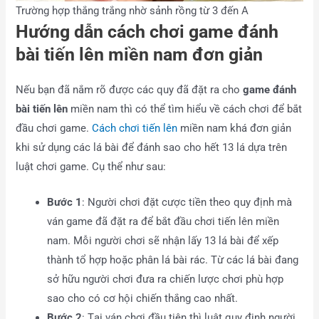
Trường hợp thắng trắng nhờ sảnh rồng từ 3 đến A
Hướng dẫn cách chơi game đánh
bài tiến lên miền nam đơn giản
Nếu bạn đã nắm rõ được các quy đã đặt ra cho
game đánh
bài tiến lên
miền nam thì có thể tìm hiểu về cách chơi để bắt
đầu chơi game.
Cách chơi tiến lên
miền nam khá đơn giản
khi sử dụng các lá bài để đánh sao cho hết 13 lá dựa trên
luật chơi game. Cụ thể như sau:
Bước 1
: Người chơi đặt cược tiền theo quy định mà
ván game đã đặt ra để bắt đầu chơi tiến lên miền
nam. Mỗi người chơi sẽ nhận lấy 13 lá bài để xếp
thành tổ hợp hoặc phân lá bài rác. Từ các lá bài đang
sở hữu người chơi đưa ra chiến lược chơi phù hợp
sao cho có cơ hội chiến thắng cao nhất.
Bước 2
: Tại ván chơi đầu tiên thì luật quy định người