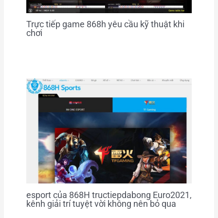
Trực tiếp game 868h yêu cầu kỹ thuật khi
chơi
esport của 868H tructiepdabong Euro2021,
kênh giải trí tuyệt vời không nên bỏ qua