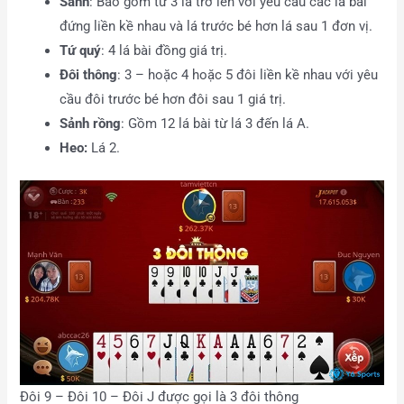
Sảnh
: Bao gồm từ 3 lá trở lên với yêu cầu các là bài
đứng liền kề nhau và lá trước bé hơn lá sau 1 đơn vị.
Tứ quý
: 4 lá bài đồng giá trị.
Đôi thông
: 3 – hoặc 4 hoặc 5 đôi liền kề nhau với yêu
cầu đôi trước bé hơn đôi sau 1 giá trị.
Sảnh rồng
: Gồm 12 lá bài từ lá 3 đến lá A.
Heo:
Lá 2.
Đôi 9 – Đôi 10 – Đôi J được gọi là 3 đôi thông