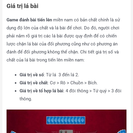
Giá trị lá bài
Game đánh bài tiến lên
miền nam có bản chất chính là sử
dụng độ lớn của chất và lá bài để chơi. Do đó, người chơi
phải nắm rõ giá trị các lá bài được quy định để có chiến
lược chặn lá bài của đối phương cũng như có phương án
đánh để đối phương không thể chặn. Chi tiết giá trị số và
chất của lá bài trong tiến lên miền nam:
Giá trị về số
: Từ lá 3 đến lá 2.
Giá trị về chất
: Cơ > Rô > Chuồn > Bích.
Giá trị về tổ hợp lá bài
: 4 đôi thông > Tứ quý > 3 đôi
thông.