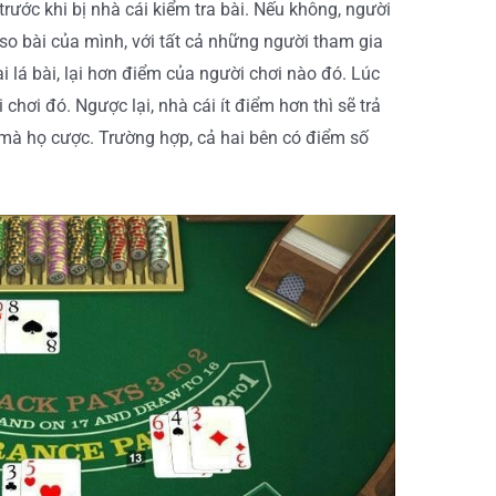
rước khi bị nhà cái kiểm tra bài. Nếu không, người
 so bài của mình, với tất cả những người tham gia
i lá bài, lại hơn điểm của người chơi nào đó. Lúc
chơi đó. Ngược lại, nhà cái ít điểm hơn thì sẽ trả
 mà họ cược. Trường hợp, cả hai bên có điểm số