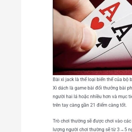
Bài xì jack là thể loại biến thể của bộ
Xì dách là game bài đổi thưởng bài p
người hai lá hoặc nhiều hơn và mục t
trên tay càng gần 21 điểm càng tốt.
Trò chơi thường sẽ được chơi vào các 
lượng người chơi thường sẽ từ 3→5 n