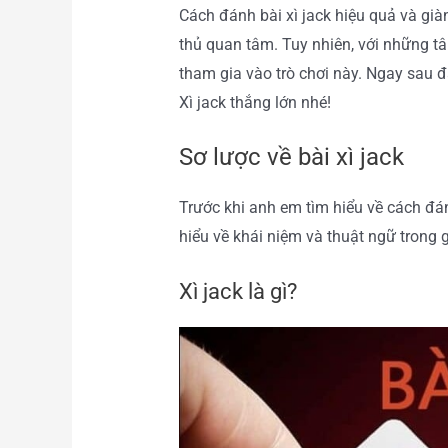
Cách đánh bài xì jack hiệu quả và già
thủ quan tâm. Tuy nhiên, với những tâ
tham gia vào trò chơi này. Ngay sau 
Xì jack thắng lớn nhé!
Sơ lược về bài xì jack
Trước khi anh em tìm hiểu về cách đán
hiểu về khái niệm và thuật ngữ trong
Xì jack là gì?