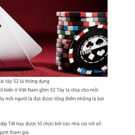
 bài tây 52 lá thông dụng
hổ biến ở Việt Nam gồm 52 Tây lá chia cho mỗi
iêu mỗi người là đạt được tổng điểm những lá bài
dịp Tết hay được tổ chức bởi các nhà cái với số
gười tham gia.