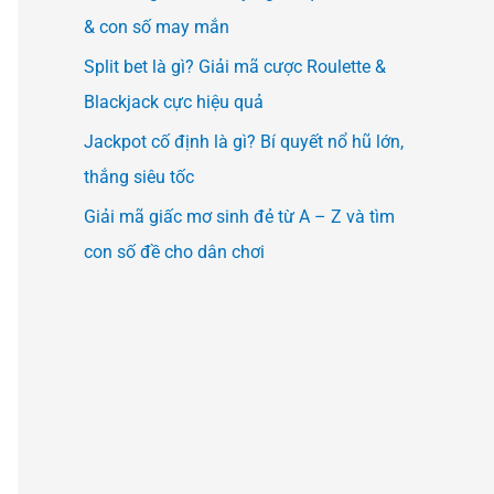
& con số may mắn
Split bet là gì? Giải mã cược Roulette &
Blackjack cực hiệu quả
Jackpot cố định là gì? Bí quyết nổ hũ lớn,
thắng siêu tốc
Giải mã giấc mơ sinh đẻ từ A – Z và tìm
con số đề cho dân chơi