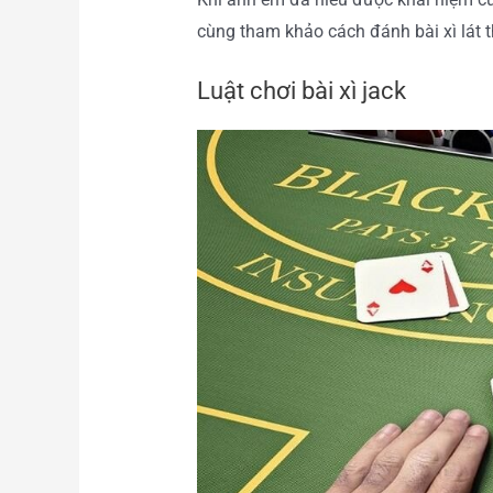
cùng tham khảo cách đánh bài xì lát t
Luật chơi bài xì jack