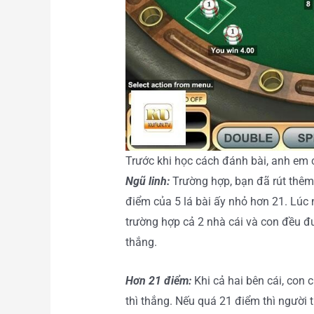
Trước khi học cách đánh bài, anh em
Ngũ linh:
Trường hợp, bạn đã rút thêm 3
điểm của 5 lá bài ấy nhỏ hơn 21. Lúc n
trường hợp cả 2 nhà cái và con đều đư
thắng.
Hơn 21 điểm:
Khi cả hai bên cái, con 
thì thắng. Nếu quá 21 điểm thì người 