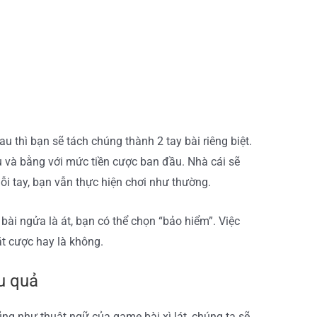
u thì bạn sẽ tách chúng thành 2 tay bài riêng biệt.
u và bằng với mức tiền cược ban đầu. Nhà cái sẽ
i tay, bạn vẫn thực hiện chơi như thường.
bài ngửa là át, bạn có thể chọn “bảo hiểm”. Việc
ặt cược hay là không.
ệu quả
ng như thuật ngữ của game bài xì lát, chúng ta sẽ