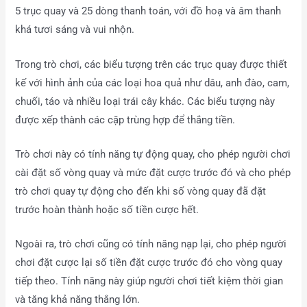
5 trục quay và 25 dòng thanh toán, với đồ hoạ và âm thanh
khá tươi sáng và vui nhộn.
Trong trò chơi, các biểu tượng trên các trục quay được thiết
kế với hình ảnh của các loại hoa quả như dâu, anh đào, cam,
chuối, táo và nhiều loại trái cây khác. Các biểu tượng này
được xếp thành các cặp trùng hợp để thắng tiền.
Trò chơi này có tính năng tự động quay, cho phép người chơi
cài đặt số vòng quay và mức đặt cược trước đó và cho phép
trò chơi quay tự động cho đến khi số vòng quay đã đặt
trước hoàn thành hoặc số tiền cược hết.
Ngoài ra, trò chơi cũng có tính năng nạp lại, cho phép người
chơi đặt cược lại số tiền đặt cược trước đó cho vòng quay
tiếp theo. Tính năng này giúp người chơi tiết kiệm thời gian
và tăng khả năng thắng lớn.