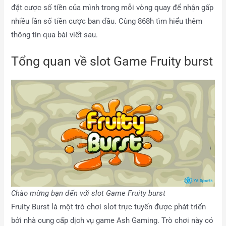
đặt cược số tiền của mình trong mỗi vòng quay để nhận gấp
nhiều lần số tiền cược ban đầu. Cùng 868h tìm hiểu thêm
thông tin qua bài viết sau.
Tổng quan về slot Game Fruity burst
Chào mừng bạn đến với slot Game Fruity burst
Fruity Burst là một trò chơi slot trực tuyến được phát triển
bởi nhà cung cấp dịch vụ game Ash Gaming. Trò chơi này có