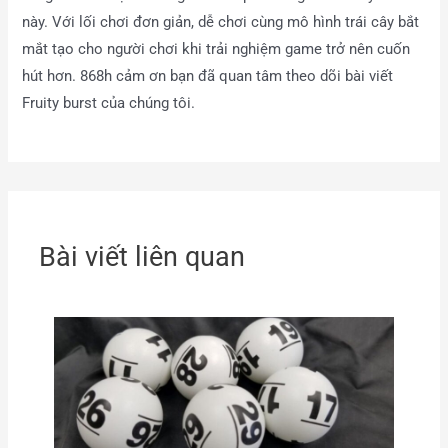
này. Với lối chơi đơn giản, dễ chơi cùng mô hình trái cây bắt
mắt tạo cho người chơi khi trải nghiệm game trở nên cuốn
hút hơn. 868h cảm ơn bạn đã quan tâm theo dõi bài viết
Fruity burst của chúng tôi.
Bài viết liên quan