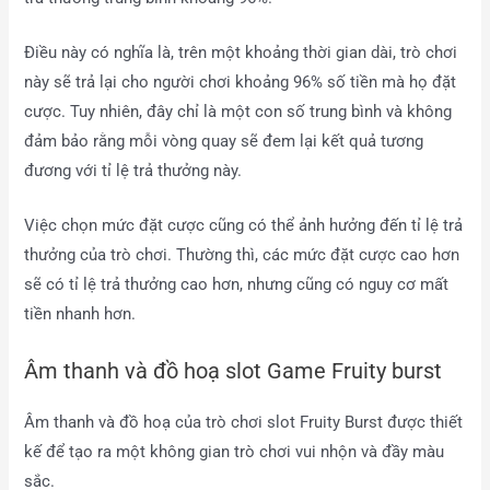
Điều này có nghĩa là, trên một khoảng thời gian dài, trò chơi
này sẽ trả lại cho người chơi khoảng 96% số tiền mà họ đặt
cược. Tuy nhiên, đây chỉ là một con số trung bình và không
đảm bảo rằng mỗi vòng quay sẽ đem lại kết quả tương
đương với tỉ lệ trả thưởng này.
Việc chọn mức đặt cược cũng có thể ảnh hưởng đến tỉ lệ trả
thưởng của trò chơi. Thường thì, các mức đặt cược cao hơn
sẽ có tỉ lệ trả thưởng cao hơn, nhưng cũng có nguy cơ mất
tiền nhanh hơn.
Âm thanh và đồ hoạ slot Game Fruity burst
Âm thanh và đồ hoạ của trò chơi slot Fruity Burst được thiết
kế để tạo ra một không gian trò chơi vui nhộn và đầy màu
sắc.