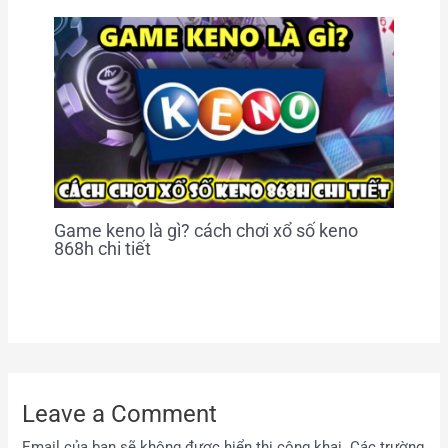
Game keno là gì? cách chơi xổ số keno
868h chi tiết
Leave a Comment
Email của bạn sẽ không được hiển thị công khai.
Các trường