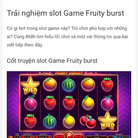
Trải nghiệm slot Game Fruity burst
Có gì hot trong slot game này? Trò chơi phù hợp với những
ai? Cùng 868h tìm hiểu lối chơi và một vài thông tin qua bài
viết tiếp theo đây.
Cốt truyện slot Game Fruity burst