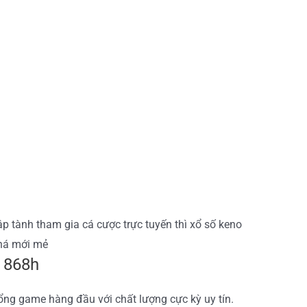
p tành tham gia cá cược trực tuyến thì xổ số keno
khá mới mẻ
 868h
ổng game hàng đầu với chất lượng cực kỳ uy tín.