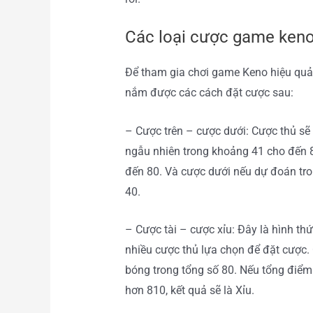
Các loại cược game keno
Để tham gia chơi game Keno hiệu quả
nắm được các cách đặt cược sau:
– Cược trên – cược dưới: Cược thủ sẽ
ngẫu nhiên trong khoảng 41 cho đến 
đến 80. Và cược dưới nếu dự đoán tro
40.
– Cược tài – cược xỉu: Đây là hình th
nhiều cược thủ lựa chọn để đặt cược.
bóng trong tổng số 80. Nếu tổng điểm n
hơn 810, kết quả sẽ là Xỉu.