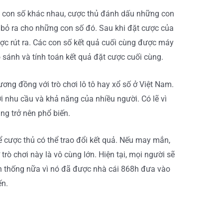
 con số khác nhau, cược thủ đánh dấu những con
 bỏ ra cho những con số đó. Sau khi đặt cược của
ược rút ra. Các con số kết quả cuối cùng được máy
 sánh và tính toán kết quả đặt cược cuối cùng.
ương đồng với trò chơi lô tô hay xổ số ở Việt Nam.
i nhu cầu và khả năng của nhiều người. Có lẽ vì
ng trở nên phổ biến.
để cược thủ có thể trao đổi kết quả. Nếu may mắn,
trò chơi này là vô cùng lớn. Hiện tại, mọi người sẽ
n thống nữa vì nó đã được nhà cái 868h đưa vào
ến.