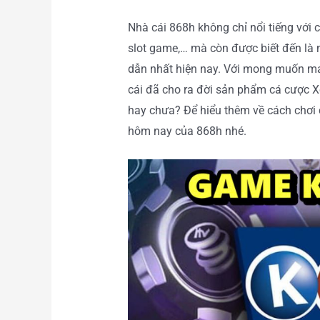
Nhà cái 868h không chỉ nổi tiếng với c
slot game,… mà còn được biết đến là
dẫn nhất hiện nay. Với mong muốn ma
cái đã cho ra đời sản phẩm cá cược X
hay chưa? Để hiểu thêm về cách chơi c
hôm nay của 868h nhé.