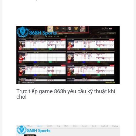
Trực tiếp game 868h yêu cầu kỹ thuật khi
chơi