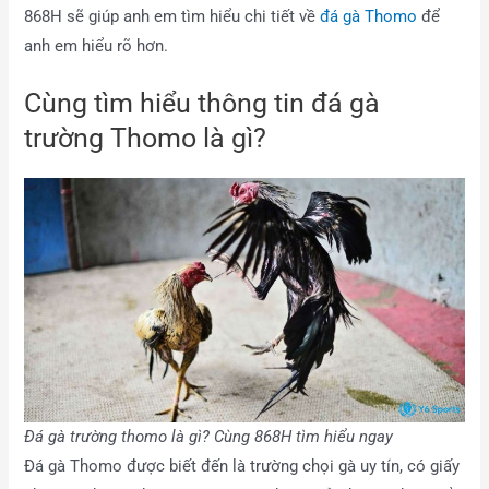
868H sẽ giúp anh em tìm hiểu chi tiết về
đá gà Thomo
để
anh em hiểu rõ hơn.
Cùng tìm hiểu thông tin đá gà
trường Thomo là gì?
Đá gà trường thomo là gì? Cùng 868H tìm hiểu ngay
Đá gà Thomo được biết đến là trường chọi gà uy tín, có giấy