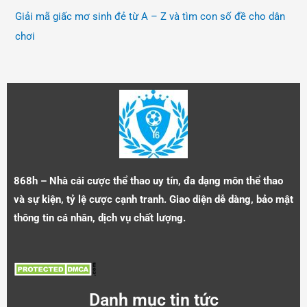
Giải mã giấc mơ sinh đẻ từ A – Z và tìm con số đề cho dân
chơi
868h – Nhà cái cược thể thao uy tín, đa dạng môn thể thao
và sự kiện, tỷ lệ cược cạnh tranh. Giao diện dễ dàng, bảo mật
thông tin cá nhân, dịch vụ chất lượng.
Danh mục tin tức