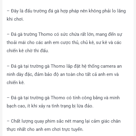
– Đây là đấu trường đá gà hợp pháp nên không phải lo lắng
khi chơi.
– Đá gà trường Thomo có sức chứa rất lớn, mang đến sự
thoải mái cho các anh em cược thủ, chủ kê, sư kê và các
chiến kê chờ thi đấu.
– Đá gà tại trường gà Thomo lắp đặt hệ thống camera an
ninh dày đặc, đảm bảo độ an toàn cho tất cả anh em và
chiến kê.
– Đá gà tại trường gà Thomo có tính công bằng và minh
bạch cao, ít khi xảy ra tình trạng bị lừa đảo.
– Chất lượng quay phim sắc nét mang lại cảm giác chân
thực nhất cho anh em chơi trực tuyến.