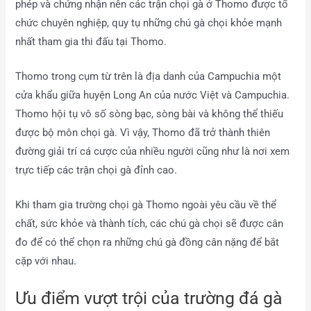
phép và chứng nhận nên các trận chọi gà ở Thomo được tổ
chức chuyên nghiệp, quy tụ những chú gà chọi khỏe mạnh
nhất tham gia thi đấu tại Thomo.
Thomo trong cụm từ trên là địa danh của Campuchia một
cửa khẩu giữa huyện Long An của nước Việt và Campuchia.
Thomo hội tụ vô số sòng bạc, sòng bài và không thể thiếu
được bộ môn chọi gà. Vì vậy, Thomo đã trở thành thiên
đường giải trí cá cược của nhiều người cũng như là nơi xem
trực tiếp các trận chọi gà đỉnh cao.
Khi tham gia trường chọi gà Thomo ngoài yêu cầu về thể
chất, sức khỏe và thành tích, các chú gà chọi sẽ được cân
đo để có thể chọn ra những chú gà đồng cân nặng để bắt
cặp với nhau.
Ưu điểm vượt trội của trường đá gà