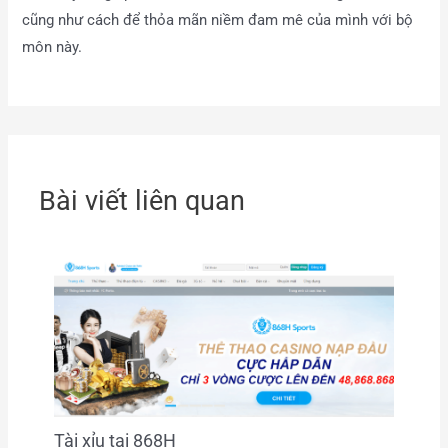
cũng như cách để thỏa mãn niềm đam mê của mình với bộ
môn này.
Bài viết liên quan
Tài xỉu tại 868H