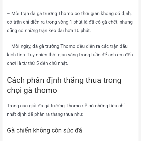
– Mỗi trận đá gà trường Thomo có thời gian không cố định,
có trận chỉ diễn ra trong vòng 1 phút là đã có gà chết, nhưng
cũng có những trận kéo dài hơn 10 phút.
– Mỗi ngày, đá gà trường Thomo đều diễn ra các trận đấu
kịch tính. Tuy nhiên thời gian vàng trong tuần để anh em đến
chơi là từ thứ 5 đến chủ nhật.
Cách phân định thắng thua trong
chọi gà thomo
Trong các giải đá gà trường Thomo sẽ có những tiêu chí
nhất định để phân ra thắng thua như:
Gà chiến không còn sức đá