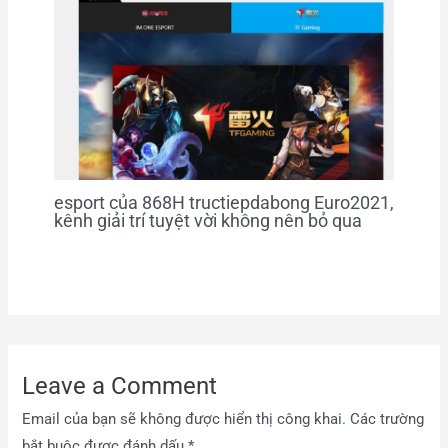
esport của 868H tructiepdabong Euro2021,
kênh giải trí tuyệt vời không nên bỏ qua
Leave a Comment
Email của bạn sẽ không được hiển thị công khai.
Các trường
bắt buộc được đánh dấu
*