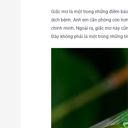
Giấc mơ là một trong những điềm báo 
dịch bệnh. Anh em cần phòng còn hơn
chính mình. Ngoài ra, giấc mơ này cũn
Đây không phải là một trong những tí