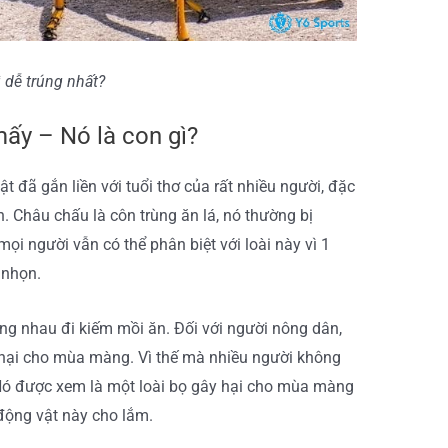
 dễ trúng nhất?
ấy – Nó là con gì?
 đã gắn liền với tuổi thơ của rất nhiều người, đặc
n. Châu chấu là côn trùng ăn lá, nó thường bị
ọi người vẫn có thể phân biệt với loài này vì 1
 nhọn.
ng nhau đi kiếm mồi ăn. Đối với người nông dân,
 hại cho mùa màng. Vì thế mà nhiều người không
 Nó được xem là một loài bọ gây hại cho mùa màng
động vật này cho lắm.