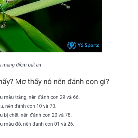
ừa mang điềm bất an
ấy? Mơ thấy nó nên đánh con gì?
 màu trắng, nên đánh con 29 và 66.
, nên đánh con 10 và 70.
bị chết, nên đánh con 20 và 78.
 màu đỏ, nên đánh con 01 và 26.