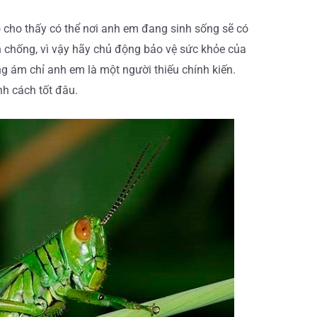
cho thấy có thể nơi anh em đang sinh sống sẽ có
 chống, vì vậy hãy chủ động bảo vệ sức khỏe của
g ám chỉ anh em là một người thiếu chính kiến.
nh cách tốt đâu.