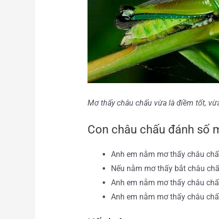
Mơ thấy châu chấu vừa là điềm tốt, v
Con châu chấu đánh số m
Anh em nằm mơ thấy châu chấu
Nếu nằm mơ thấy bắt châu chấu
Anh em nằm mơ thấy châu chấu 
Anh em nằm mơ thấy châu chấu