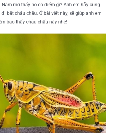
? Nằm mơ thấy nó có điểm gì? Anh em hãy cùng
đi bắt châu chấu. Ở bài viết này, sẽ giúp anh em
iêm bao thấy châu chấu này nhé!