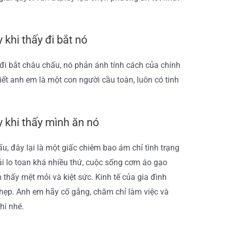
khi thấy đi bắt nó
 bắt châu chấu, nó phản ánh tính cách của chính
ết anh em là một con người cầu toàn, luôn có tinh
khi thấy mình ăn nó
 đây lại là một giấc chiêm bao ám chỉ tình trạng
i lo toan khá nhiều thứ, cuộc sống cơm áo gạo
 thấy mệt mỏi và kiệt sức. Kinh tế của gia đình
hẹp. Anh em hãy cố gắng, chăm chỉ làm việc và
hí nhé.