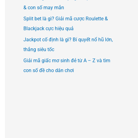
& con số may mắn
Split bet là gì? Giải mã cược Roulette &
Blackjack cực hiệu quả
Jackpot cố định là gì? Bí quyết nổ hũ lớn,
thắng siêu tốc
Giải mã giấc mơ sinh đẻ từ A – Z và tìm
con số đề cho dân chơi