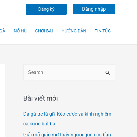
Đăng nhập
Đăng ký
 GÀ
NỔ HŨ
CHƠI BÀI
HƯỚNG DẪN
TIN TỨC
Bài viết mới
Đá gà tre là gì? Kèo cược và kinh nghiệm
cá cược bất bại
Giải mã giấc mơ thấy người quen có bầu