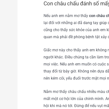
Con châu chấu đánh số mấy
Nếu anh em nằm mơ thấy
con châu c
lại đối với những ai đã dang tay giúp
cũng cho thấy sức khỏe của anh em k
quan mà phải đề phòng bệnh tật xảy 
Giấc mơ này cho thấy anh em không 
người khác. Điều chúng ta cần làm tro
mọi việc. Nếu anh em muốn có cuộc sốn
thay đổi từ bây giờ. Không nên dựa dẫ
nên kém cỏi, yếu đuối trước mặt mọi 
Nằm mơ thấy châu chấu nhiều màu cho 
mất một cơ hội lớn của chính mình. 
hội khi mà nó tới. Đừng để nếu vụt mất