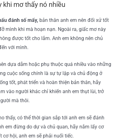
 khi mơ thấy nó nhiều
hấu đánh số mấy,
bản thân anh em nên đối xử tốt
 đỡ mình khi mà hoạn nạn. Ngoài ra, giấc mơ này
hông được tốt cho lắm. Anh em không nên chủ
đến với mình.
nên dựa dẫm hoặc phụ thuộc quá nhiều vào những
ng cuộc sống chính là sự tự lập và chủ động ở
g tốt, phát triển và hoàn thiện bản thân, hãy
m vào người khác chỉ khiến anh em thụt lùi, trở
người mà thôi.
thấy, có thể thời gian sắp tới anh em sẽ đánh
Anh em đừng do dự và chủ quan, hãy nắm lấy cơ
 cơ hội, anh em sẽ phải nuối tiếc.