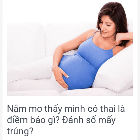
Nằm mơ thấy mình có thai là
điềm báo gì? Đánh số mấy
trúng?