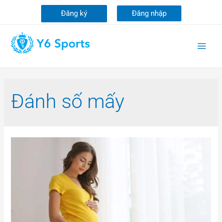
Đăng ký
Đăng nhập
Đánh số mấy