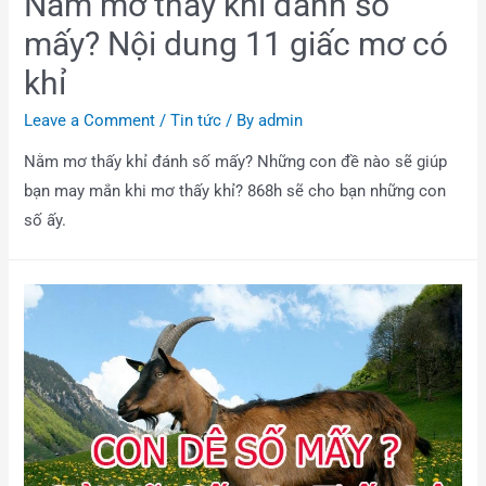
Nằm mơ thấy khỉ đánh số
mấy? Nội dung 11 giấc mơ có
khỉ
Leave a Comment
/
Tin tức
/ By
admin
Nằm mơ thấy khỉ đánh số mấy? Những con đề nào sẽ giúp
bạn may mắn khi mơ thấy khỉ? 868h sẽ cho bạn những con
số ấy.