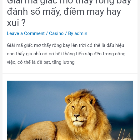
Giải mã giấc mơ thấy rồng bay
đánh số mấy, điềm may hay
xui ?
Leave a Comment
/
Casino
/ By
admin
Giải mã giấc mơ thấy rồng bay lên trời có thể là dấu hiệu
cho thấy gia chủ có cơ hội thăng tiến sắp đến trong công
việc, có thể là đề bạt, tăng lương