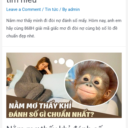
Leave a Comment
/
Tin tức
/ By
admin
Nằm mơ thấy mình đi đòi nợ đánh số mấy. Hôm nay, anh em
hãy cùng 868H giải mã giấc mơ đi đòi nợ cùng bộ số lô đề
chuẩn đẹp nhé.