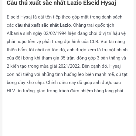
Cầu thủ xuất sắc nhất Lazio Elseid Hysaj
Elseid Hysaj là cái tên tiếp theo góp mặt trong danh sách
các
cầu thủ xuất sắc nhất Lazio
. Chàng trai quốc tịch
Albania sinh ngày 02/02/1994 hiện đang chơi ở vị trí hậu vệ
phải hoặc tiền vệ phải trong đội hình của CLB. Với tài năng
thiên bẩm, lối chơi có tốc độ, anh được xem là trụ cột chính
của đội bóng khi tham gia 35 trận, đóng góp 3 bàn thắng và
2 kiến tạo trong mùa giải 2021/2022. Bên cạnh đó, Hysaj
còn nổi tiếng với những tình huống leo biên mạnh mẽ, cú tạt
bóng đầy khó chịu. Chính điều này đã giúp anh được các
HLV tin tưởng, giao trọng trách đảm nhiệm hàng lang phải.