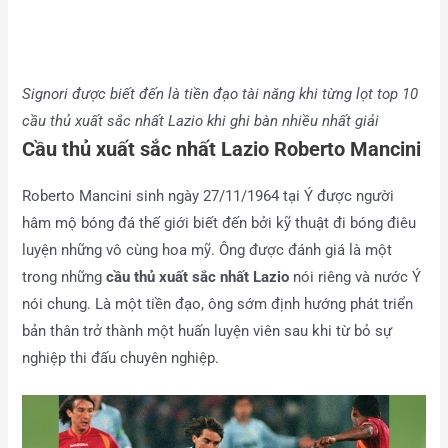
Signori được biết đến là tiền đạo tài năng khi từng lọt top 10
cầu thủ xuất sắc nhất Lazio khi ghi bàn nhiều nhất giải
Cầu thủ xuất sắc nhất Lazio Roberto Mancini
Roberto Mancini sinh ngày 27/11/1964 tại Ý được người
hâm mộ bóng đá thế giới biết đến bởi kỹ thuật đi bóng điêu
luyện những vô cùng hoa mỹ. Ông được đánh giá là một
trong những
cầu thủ xuất sắc nhất Lazio
nói riêng và nước Ý
nói chung. Là một tiền đạo, ông sớm định hướng phát triển
bản thân trở thành một huấn luyện viên sau khi từ bỏ sự
nghiệp thi đấu chuyên nghiệp.