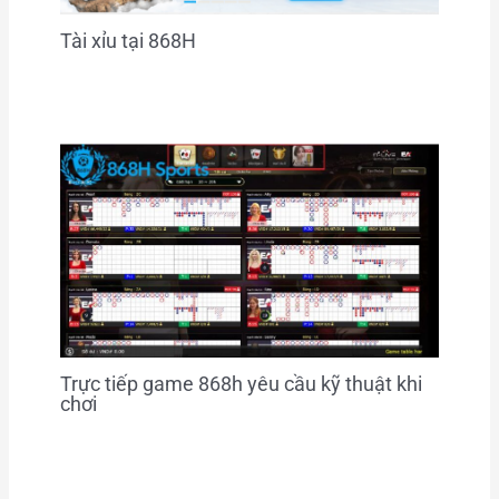
Tài xỉu tại 868H
Trực tiếp game 868h yêu cầu kỹ thuật khi
chơi