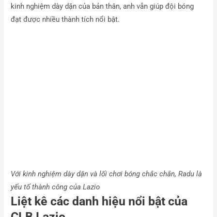
kinh nghiệm dày dặn của bản thân, anh vẫn giúp đội bóng
đạt được nhiều thành tích nổi bật.
Với kinh nghiệm dày dặn và lối chơi bóng chắc chắn, Radu là
yếu tố thành công của Lazio
Liệt kê các danh hiệu nổi bật của
CLB Lazio