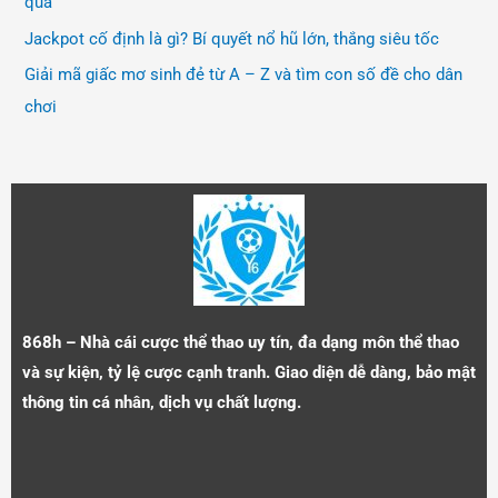
quả
Jackpot cố định là gì? Bí quyết nổ hũ lớn, thắng siêu tốc
Giải mã giấc mơ sinh đẻ từ A – Z và tìm con số đề cho dân
chơi
868h – Nhà cái cược thể thao uy tín, đa dạng môn thể thao
và sự kiện, tỷ lệ cược cạnh tranh. Giao diện dễ dàng, bảo mật
thông tin cá nhân, dịch vụ chất lượng.