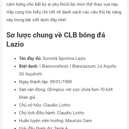
cảm hứng cho bất kỳ ai yêu thích bộ môn thể thao vua này.
Hãy cùng tìm hiểu chi tiết về danh sách các cầu thủ tài năng
này trong bài viết dưới đây nhé!
Sơ lược chung về CLB bóng đá
Lazio
Tên đầy đủ:
Società Sportiva Lazio
Biệt danh
: I Biancocelesti; I Biancazzurri; Le Aquile;
Gli Aquilotti
Ngày thành lập: 09/01/1900
Sân vận động: Olimpico với sức chứa hơn 70.634
khán giả
Chủ sở hữu: Claudio Lotito
Chủ tịch điều hành: Claudio Lotito
Huấn luyện viên trưởng: Maurizio Sarri
Giải đấu tham dự: Serie A