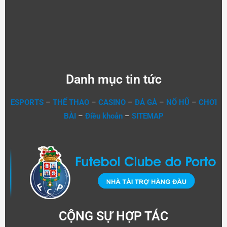
Danh mục tin tức
ESPORTS
–
THỂ THAO
–
CASINO
–
ĐÁ GÀ
–
NỔ HŨ
–
CHƠI
BÀI
–
Điều khoản
–
SITEMAP
CỘNG SỰ HỢP TÁC