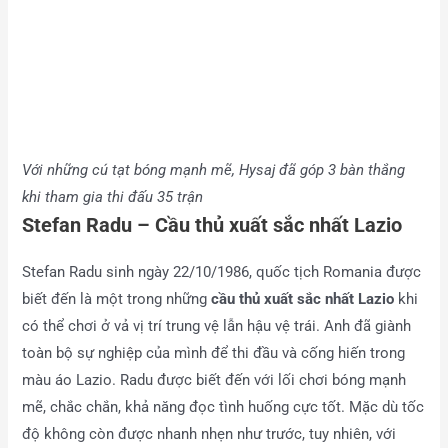
Với những cú tạt bóng mạnh mẽ, Hysaj đã góp 3 bàn thắng
khi tham gia thi đấu 35 trận
Stefan Radu – Cầu thủ xuất sắc nhất Lazio
Stefan Radu sinh ngày 22/10/1986, quốc tịch Romania được
biết đến là một trong những
cầu thủ xuất sắc nhất Lazio
khi
có thể chơi ở vả vị trí trung vệ lẫn hậu vệ trái. Anh đã giành
toàn bộ sự nghiệp của mình để thi đầu và cống hiến trong
màu áo Lazio. Radu được biết đến với lối chơi bóng mạnh
mẽ, chắc chắn, khả năng đọc tình huống cực tốt. Mặc dù tốc
độ không còn được nhanh nhẹn như trước, tuy nhiên, với