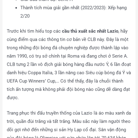
Thành tích mùa giải gần nhất (2022/2023): Xếp hạng
2/20
Trước khi tìm hiểu top các
cầu thủ xuất sắc nhất Lazio
, hãy
cùng điểm qua các thông tin cơ bản về CLB này. Đây là một
trong những đội bóng đá chuyên nghiệp được thành lập vào
năm 1990, có trụ sở chính tại Roma và đang chơi ở Serie A.
CLB tưng 2 lần vô địch giải bóng hàng đầu nước Ý, 6 lần đoạt
danh hiệu Coppa Italia, 3 lần năng cao Siêu cúp bóng đá Ý và
UEFA Cup Winners’ Cup,… Có thể thấy, đây là chuỗi thành
tích ấn tượng mà không phải đội bóng nào cũng dễ dàng đạt
được.
Trang phục thi đấu truyền thống của Lazio là áo màu xanh da
trời, quần đùi trắng và tất trắng. Màu sắc này làm người theo
dõi gợi nhớ đến những si sản Hy Lạp cổ đại. Sân vận động