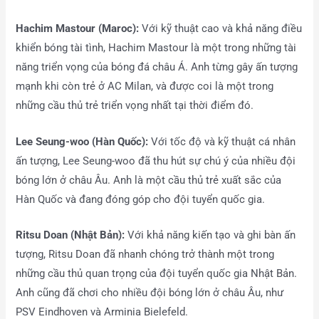
Hachim Mastour (Maroc):
Với kỹ thuật cao và khả năng điều
khiển bóng tài tình, Hachim Mastour là một trong những tài
năng triển vọng của bóng đá châu Á. Anh từng gây ấn tượng
mạnh khi còn trẻ ở AC Milan, và được coi là một trong
những cầu thủ trẻ triển vọng nhất tại thời điểm đó.
Lee Seung-woo (Hàn Quốc):
Với tốc độ và kỹ thuật cá nhân
ấn tượng, Lee Seung-woo đã thu hút sự chú ý của nhiều đội
bóng lớn ở châu Âu. Anh là một cầu thủ trẻ xuất sắc của
Hàn Quốc và đang đóng góp cho đội tuyển quốc gia.
Ritsu Doan (Nhật Bản):
Với khả năng kiến tạo và ghi bàn ấn
tượng, Ritsu Doan đã nhanh chóng trở thành một trong
những cầu thủ quan trọng của đội tuyển quốc gia Nhật Bản.
Anh cũng đã chơi cho nhiều đội bóng lớn ở châu Âu, như
PSV Eindhoven và Arminia Bielefeld.