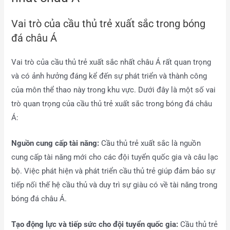
Vai trò của cầu thủ trẻ xuất sắc trong bóng
đá châu Á
Vai trò của cầu thủ trẻ xuất sắc nhất châu Á rất quan trọng
và có ảnh hưởng đáng kể đến sự phát triển và thành công
của môn thể thao này trong khu vực. Dưới đây là một số vai
trò quan trọng của cầu thủ trẻ xuất sắc trong bóng đá châu
Á:
Nguồn cung cấp tài năng:
Cầu thủ trẻ xuất sắc là nguồn
cung cấp tài năng mới cho các đội tuyển quốc gia và câu lạc
bộ. Việc phát hiện và phát triển cầu thủ trẻ giúp đảm bảo sự
tiếp nối thế hệ cầu thủ và duy trì sự giàu có về tài năng trong
bóng đá châu Á.
Tạo động lực và tiếp sức cho đội tuyển quốc gia:
Cầu thủ trẻ