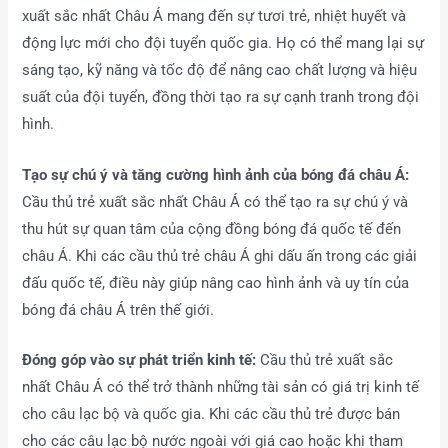
xuất sắc nhất Châu Á mang đến sự tươi trẻ, nhiệt huyết và
động lực mới cho đội tuyển quốc gia. Họ có thể mang lại sự
sáng tạo, kỹ năng và tốc độ để nâng cao chất lượng và hiệu
suất của đội tuyển, đồng thời tạo ra sự cạnh tranh trong đội
hình.
Tạo sự chú ý và tăng cường hình ảnh của bóng đá châu Á:
Cầu thủ trẻ xuất sắc nhất Châu Á có thể tạo ra sự chú ý và
thu hút sự quan tâm của cộng đồng bóng đá quốc tế đến
châu Á. Khi các cầu thủ trẻ châu Á ghi dấu ấn trong các giải
đấu quốc tế, điều này giúp nâng cao hình ảnh và uy tín của
bóng đá châu Á trên thế giới.
Đóng góp vào sự phát triển kinh tế:
Cầu thủ trẻ xuất sắc
nhất Châu Á có thể trở thành những tài sản có giá trị kinh tế
cho câu lạc bộ và quốc gia. Khi các cầu thủ trẻ được bán
cho các câu lạc bộ nước ngoài với giá cao hoặc khi tham