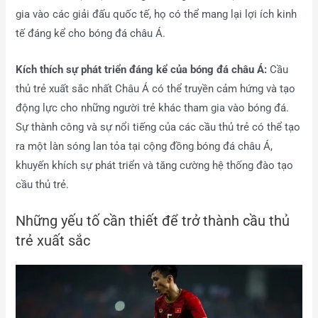
gia vào các giải đấu quốc tế, họ có thể mang lại lợi ích kinh
tế đáng kể cho bóng đá châu Á.
Kích thích sự phát triển đáng kể của bóng đá châu Á:
Cầu
thủ trẻ xuất sắc nhất Châu Á có thể truyền cảm hứng và tạo
động lực cho những người trẻ khác tham gia vào bóng đá.
Sự thành công và sự nổi tiếng của các cầu thủ trẻ có thể tạo
ra một làn sóng lan tỏa tại cộng đồng bóng đá châu Á,
khuyến khích sự phát triển và tăng cường hệ thống đào tạo
cầu thủ trẻ.
Những yếu tố cần thiết để trở thành cầu thủ
trẻ xuất sắc