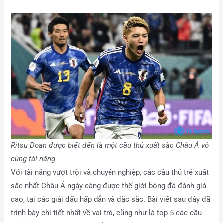
Ritsu Doan được biết đến là một cầu thủ xuất sắc Châu Á vô
cùng tài năng
Với tài năng vượt trội và chuyên nghiệp, các cầu thủ trẻ xuất
sắc nhất Châu Á ngày càng được thế giới bóng đá đánh giá
cao, tại các giải đấu hấp dẫn và đặc sắc. Bài viết sau đây đã
trình bày chi tiết nhất về vai trò, cũng như là top 5 các cầu