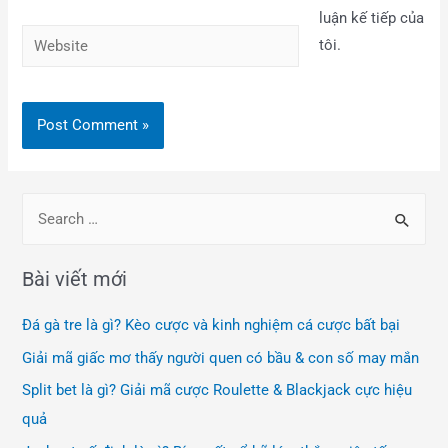
luận kế tiếp của
tôi.
Bài viết mới
Đá gà tre là gì? Kèo cược và kinh nghiệm cá cược bất bại
Giải mã giấc mơ thấy người quen có bầu & con số may mắn
Split bet là gì? Giải mã cược Roulette & Blackjack cực hiệu
quả