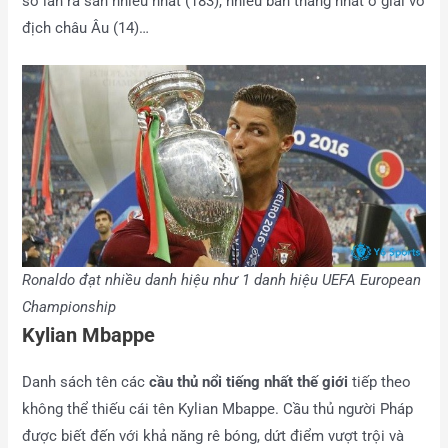
số lần ra sân nhiều nhất (183), nhiều bàn thắng nhất ở giải vô
địch châu Âu (14)…
Ronaldo đạt nhiều danh hiệu như 1 danh hiệu UEFA European
Championship
Kylian Mbappe
Danh sách tên các
cầu thủ nổi tiếng nhất thế giới
tiếp theo
không thể thiếu cái tên Kylian Mbappe. Cầu thủ người Pháp
được biết đến với khả năng rê bóng, dứt điểm vượt trội và