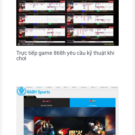
Trực tiếp game 868h yêu cầu kỹ thuật khi
chơi