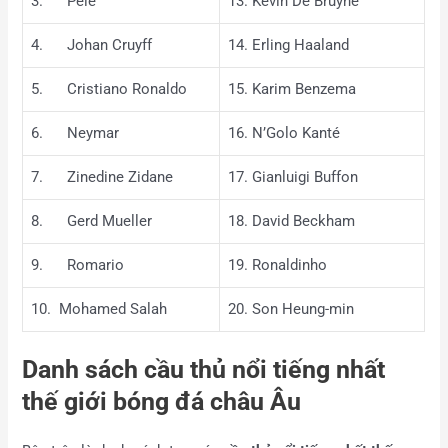
3. Pele
13. Kevin De Bruyne
4. Johan Cruyff
14. Erling Haaland
5. Cristiano Ronaldo
15. Karim Benzema
6. Neymar
16. N’Golo Kanté
7. Zinedine Zidane
17. Gianluigi Buffon
8. Gerd Mueller
18. David Beckham
9. Romario
19. Ronaldinho
10. Mohamed Salah
20. Son Heung-min
Danh sách cầu thủ nổi tiếng nhất
thế giới bóng đá châu Âu