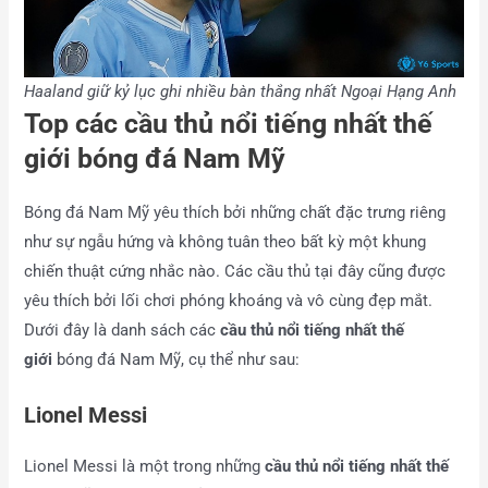
Haaland giữ kỷ lục ghi nhiều bàn thắng nhất Ngoại Hạng Anh
Top các cầu thủ nổi tiếng nhất thế
giới bóng đá Nam Mỹ
Bóng đá Nam Mỹ yêu thích bởi những chất đặc trưng riêng
như sự ngẫu hứng và không tuân theo bất kỳ một khung
chiến thuật cứng nhắc nào. Các cầu thủ tại đây cũng được
yêu thích bởi lối chơi phóng khoáng và vô cùng đẹp mắt.
Dưới đây là danh sách các
cầu thủ nổi tiếng nhất thế
giới
bóng đá Nam Mỹ, cụ thể như sau:
Lionel Messi
Lionel Messi là một trong những
cầu thủ nổi tiếng nhất thế