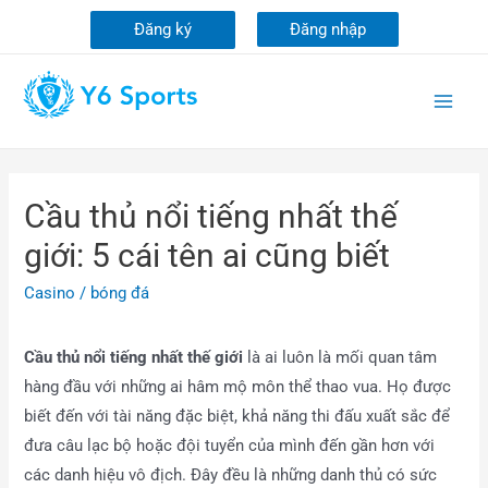
Đăng ký
Đăng nhập
Cầu thủ nổi tiếng nhất thế
giới: 5 cái tên ai cũng biết
Casino
/
bóng đá
Cầu thủ nổi tiếng nhất thế giới
là ai luôn là mối quan tâm
hàng đầu với những ai hâm mộ môn thể thao vua. Họ được
biết đến với tài năng đặc biệt, khả năng thi đấu xuất sắc để
đưa câu lạc bộ hoặc đội tuyển của mình đến gần hơn với
các danh hiệu vô địch. Đây đều là những danh thủ có sức