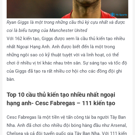
Ryan Giggs là một trong những cầu thủ kỳ cựu nhất và được
coi là biểu tượng của Manchester United
Với 162 kiến tạo, Giggs được xem là cầu thủ kiến tạo nhiều
nhất Ngoại Hạng Anh. Anh được biết đến là một trong
những ngôi sao có kỹ thuật tuyệt vời và linh hoạt, có thể
chơi ở nhiều vị trí khác nhau trên sân. Sự sáng tạo và tốc độ
của Giggs đã tạo ra rất nhiều cơ hội cho các đồng đội ghi
bàn.
Top 10 cầu thủ kiến tạo nhiều nhất ngoại
hạng anh- Cesc Fabregas – 111 kiến tạo
Cesc Fabregas là một tiền vệ tấn công tài ba người Tây Ban
Nha. Anh đã chơi cho nhiều đội bóng hàng đầu như Arsenal,
Chelsea và cả đội tuyển quốc gia Tây Ban Nha. Với 111 kiến