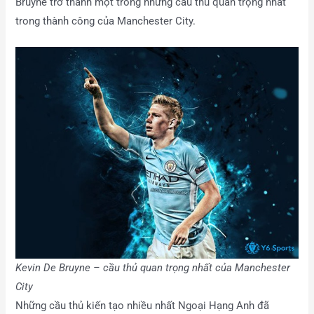
Bruyne trở thành một trong những cầu thủ quan trọng nhất
trong thành công của Manchester City.
Kevin De Bruyne – cầu thủ quan trọng nhất của Manchester
City
Những cầu thủ kiến tạo nhiều nhất Ngoại Hạng Anh đã