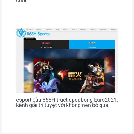
chơi
esport của 868H tructiepdabong Euro2021,
kênh giải trí tuyệt vời không nên bỏ qua