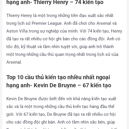
hạng anh- Thierry Henry – 74 kiến tạo
Thierry Henry là một trong những tiền đạo xuất sắc nhất
trong lịch sử Premier League. Anh đã chơi cho Arsenal và
Aston Villa trong sự nghiệp của mình. Với 74 kiến tạo, Henry
đã tạo ra rất nhiều cơ hội ghi bàn cho các đồng đội. Anh có
tốc độ, kỹ thuật và tầm nhìn tuyệt vời, giúp anh trở thành
một trong những cầu thủ quan trọng nhất trong lịch sử của
Arsenal.
Top 10 cầu thủ kiến tạo nhiều nhất ngoại
hạng anh- Kevin De Bruyne – 67 kiến tạo
Kevin De Bruyne được biết đến với khả năng kiến tạo xuất
sắc và là một trong những cầu thủ kiến tạo hàng đầu thế
giới. Với 67 kiến tạo, De Bruyne đã tạo ra rất nhiều cơ hội
cho các đồng đội ghi bàn. Anh có tầm nhìn sắc bén, giúp