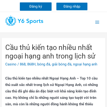
Đăng ký
Đăng nhập
Cầu thủ kiến tạo nhiều nhất
ngoại hạng anh trong lịch sử
Casino
/
868
,
868H
,
bóng đá
,
giải bóng đá
,
ngoại hạng anh
Cầu thủ kiến tạo nhiều nhất Ngoại Hạng Anh – Top 10 cầu
thủ xuất sắc nhất trong lịch sử Ngoại Hạng Anh, có những
cầu thủ đã ghi dấu ấn đặc biệt với khả năng kiến tạo đỉnh
cao. Họ không chỉ là những người sáng tạo tuyệt vời trên
sân, mà còn là những người đồng hành không thể thiếu