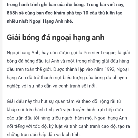
trong hành trình ghi bàn của đội bóng. Trong bài viết này,
868h sẽ cùng bạn đọc khám phá top 10 cầu thủ kiến tạo
nhiều nhất Ngoại Hạng Anh nhé.
Giải bóng đá ngoại hạng anh
Ngoại hạng Anh, hay còn được gọi là Premier League, là giải
bóng đá hàng đầu tại Anh và một trong những giải đấu hàng
đầu trên toàn thế giới. Được thành lập vào năm 1992, Ngoại
hạng Anh đã trở thành một biểu tượng của bóng đá chuyên
nghiệp với sự hấp dẫn và cạnh tranh sôi nổi.
Giải đấu này thu hút sự quan tâm và theo dõi rộng rãi từ
khắp nơi trên hành tinh, với việc truyền hình trực tiếp đưa
các trận đấu tới hàng triệu người hâm mộ. Ngoại hạng Anh
nổi tiếng với tốc độ, kỷ luật và tính cạnh tranh cao độ, tạo ra
những trận đấu hấp dẫn và kịch tính.