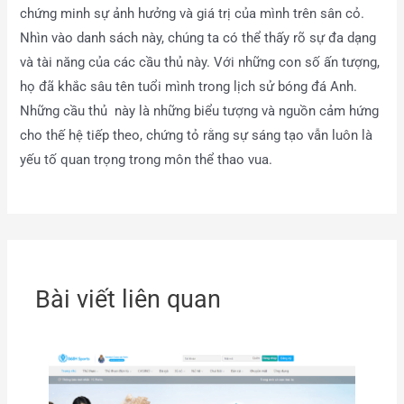
chứng minh sự ảnh hưởng và giá trị của mình trên sân cỏ.
Nhìn vào danh sách này, chúng ta có thể thấy rõ sự đa dạng
và tài năng của các cầu thủ này. Với những con số ấn tượng,
họ đã khắc sâu tên tuổi mình trong lịch sử bóng đá Anh.
Những cầu thủ này là những biểu tượng và nguồn cảm hứng
cho thế hệ tiếp theo, chứng tỏ rằng sự sáng tạo vẫn luôn là
yếu tố quan trọng trong môn thể thao vua.
Bài viết liên quan