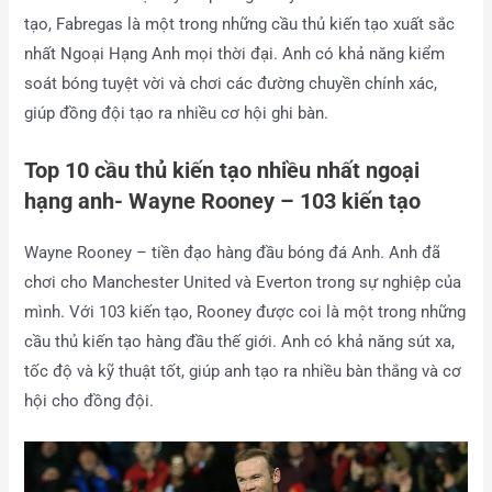
tạo, Fabregas là một trong những cầu thủ kiến tạo xuất sắc
nhất Ngoại Hạng Anh mọi thời đại. Anh có khả năng kiểm
soát bóng tuyệt vời và chơi các đường chuyền chính xác,
giúp đồng đội tạo ra nhiều cơ hội ghi bàn.
Top 10 cầu thủ kiến tạo nhiều nhất ngoại
hạng anh- Wayne Rooney – 103 kiến tạo
Wayne Rooney – tiền đạo hàng đầu bóng đá Anh. Anh đã
chơi cho Manchester United và Everton trong sự nghiệp của
mình. Với 103 kiến tạo, Rooney được coi là một trong những
cầu thủ kiến tạo hàng đầu thế giới. Anh có khả năng sút xa,
tốc độ và kỹ thuật tốt, giúp anh tạo ra nhiều bàn thắng và cơ
hội cho đồng đội.