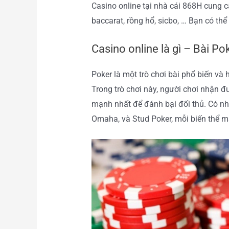
Casino online tại nhà cái 868H cung c
baccarat, rồng hổ, sicbo, … Bạn có thể
Casino online là gì – Bài Po
Poker là một trò chơi bài phổ biến và
Trong trò chơi này, người chơi nhận 
mạnh nhất để đánh bại đối thủ. Có nh
Omaha, và Stud Poker, mỗi biến thể ma