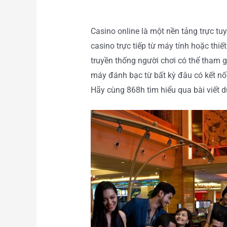
Casino online là một nền tảng trực tu
casino trực tiếp từ máy tính hoặc thiế
truyền thống người chơi có thể tham gi
máy đánh bạc từ bất kỳ đâu có kết nối 
Hãy cùng 868h tìm hiểu qua bài viết d