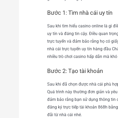
Bước 1: Tìm nhà cái uy tín
Sau khi tìm hiểu casino online là gì đ
uy tín và đáng tin cậy. Điều quan trọn
trực tuyến và đảm bảo rằng họ có giấ
nhà cái trực tuyến uy tín hàng đầu Ch
nhiều trò chơi casino hấp dẫn mà khó
Bước 2: Tạo tài khoản
Sau khi đã chọn được nhà cái phù hợp
Quá trình này thường đơn giản và yêu
đảm bảo rằng bạn sử dụng thông tin c
đăng ký trực tiếp tài khoản 868h bằn
đãi từ nhà cái nhé.