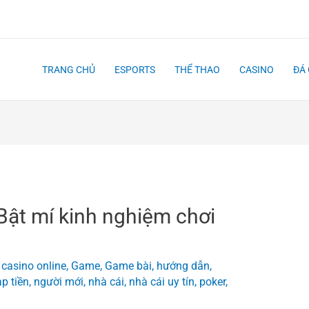
TRANG CHỦ
ESPORTS
THỂ THAO
CASINO
ĐÁ
 Bật mí kinh nghiệm chơi
,
casino online
,
Game
,
Game bài
,
hướng dẫn
,
p tiền
,
người mới
,
nhà cái
,
nhà cái uy tín
,
poker
,