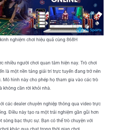
ư kinh nghiệm chơi hiệu quả cùng 868H
ợc nhiều người chơi quan tâm hiện nay. Trò chơi
n là một nền tảng giải trí trực tuyến đang trở nên
c. Mô hình này cho phép họ tham gia vào các trò
à không cần rời khỏi nhà.
 với các dealer chuyên nghiệp thông qua video trực
ng. Điều này tạo ra một trải nghiệm gần gũi hơn
 sòng bạc thực sự. Bạn có thể trò chuyện với
 chơi khác qua chat trong thời gian chơi.