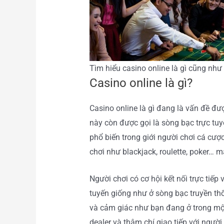
Tìm hiểu casino online là gì cũng nh
Casino online là gì?
Casino online là gì đang là vấn đề đư
này còn được gọi là sòng bạc trực tuyế
phổ biến trong giới người chơi cá cượ
chơi như blackjack, roulette, poker… m
Người chơi có cơ hội kết nối trực tiếp
tuyến giống như ở sòng bạc truyền thố
và cảm giác như bạn đang ở trong một
dealer và thậm chí giao tiếp với người