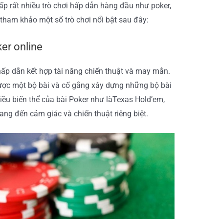
ấp rất nhiều trò chơi hấp dẫn hàng đầu như poker,
 tham khảo một số trò chơi nổi bật sau đây:
ker online
 hấp dẫn kết hợp tài năng chiến thuật và may mắn.
được một bộ bài và cố gắng xây dựng những bộ bài
iều biến thể của bài Poker như làTexas Hold’em,
ng đến cảm giác và chiến thuật riêng biệt.