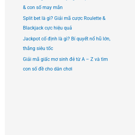
& con số may mắn
Split bet là gì? Giải mã cược Roulette &
Blackjack cực hiệu quả
Jackpot cố định là gì? Bí quyết nổ hũ lớn,
thắng siêu tốc
Giải mã giấc mơ sinh đẻ từ A – Z và tìm
con số đề cho dân chơi