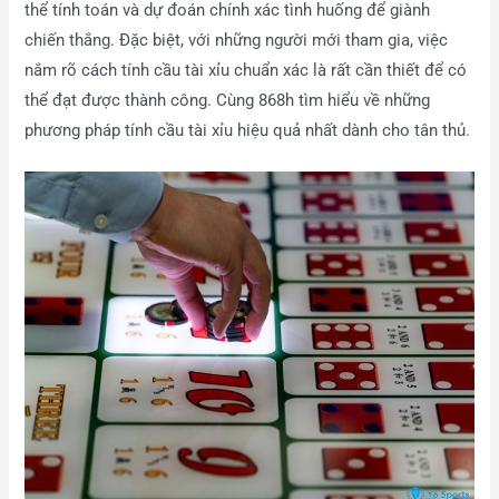
thể tính toán và dự đoán chính xác tình huống để giành
chiến thắng. Đặc biệt, với những người mới tham gia, việc
nắm rõ cách tính cầu tài xỉu chuẩn xác là rất cần thiết để có
thể đạt được thành công. Cùng 868h tìm hiểu về những
phương pháp tính cầu tài xỉu hiệu quả nhất dành cho tân thủ.