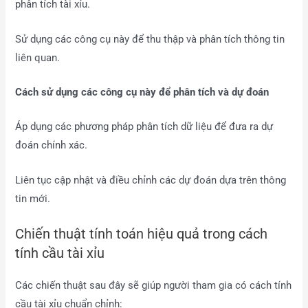
phân tích tài xỉu.
Sử dụng các công cụ này để thu thập và phân tích thông tin
liên quan.
Cách sử dụng các công cụ này để phân tích và dự đoán
Áp dụng các phương pháp phân tích dữ liệu để đưa ra dự
đoán chính xác.
Liên tục cập nhật và điều chỉnh các dự đoán dựa trên thông
tin mới.
Chiến thuật tính toán hiệu quả trong cách
tính cầu tài xỉu
Các chiến thuật sau đây sẽ giúp người tham gia có cách tính
cầu tài xỉu chuẩn chỉnh: