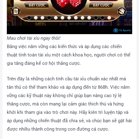
Mau chơi tài xỉu ngay thôi!
Bằng việc nắm vững các kiến thức và áp dụng các chiến
thuật tính toán tài xỉu một cách khoa học, người chơi có thể
gia tăng đáng kể cơ hội thắng cược.
Trên đây là những cách tính cầu tài xỉu chuẩn xác nhất mà
tân thủ có thể tham khảo và áp dụng đến từ 868h. Việc nắm
vững các kỹ thuật này không chỉ giúp bạn nâng cao tỷ lệ
thắng cược, mà còn mang lại cảm giác thích thú và hứng
khởi khi tham gia vào trò chơi này. Hãy kiên trì luyện tập và
áp dụng những chiến thuật đã chia sẻ, và chúc bạn sẽ gặt hái
được nhiều thành công trong con đường cá cược.