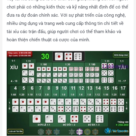
chơi phải có những kiến thức và kỹ năng nhất định để có thể
đưa ra dự đoán chính xác. Với sự phát triển của công nghệ,
nhiều ứng dụng và trang web cung cấp thông tin chi tiết về
tài xỉu các trận đấu, giúp người chơi có thể tham khảo và
hoàn thiện chiến thuật cá cược của mình.