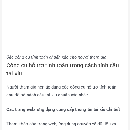
Các công cụ tính toán chuẩn xác cho người tham gia
Công cụ hỗ trợ tính toán trong cách tính cầu
tài xỉu
Người tham gia nên áp dụng các công cụ hỗ trợ tính toán
sau để có cách cầu tài xỉu chuẩn xác nhất:
Các trang web, ứng dụng cung cấp thông tin tài xỉu chi tiết
Tham khảo các trang web, ứng dụng chuyên về dữ liệu và