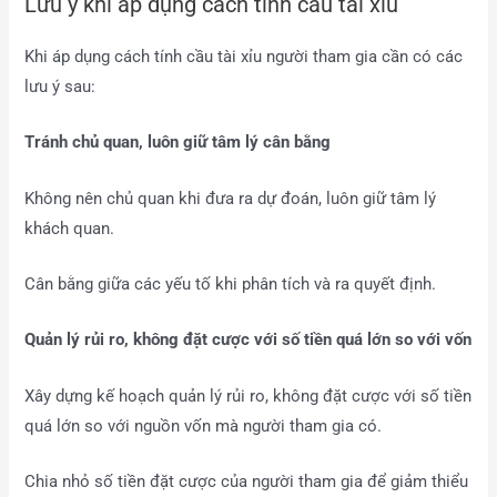
Lưu ý khi áp dụng cách tính cầu tài xỉu
Khi áp dụng cách tính cầu tài xỉu người tham gia cần có các
lưu ý sau:
Tránh chủ quan, luôn giữ tâm lý cân bằng
Không nên chủ quan khi đưa ra dự đoán, luôn giữ tâm lý
khách quan.
Cân bằng giữa các yếu tố khi phân tích và ra quyết định.
Quản lý rủi ro, không đặt cược với số tiền quá lớn so với vốn
Xây dựng kế hoạch quản lý rủi ro, không đặt cược với số tiền
quá lớn so với nguồn vốn mà người tham gia có.
Chia nhỏ số tiền đặt cược của người tham gia để giảm thiểu