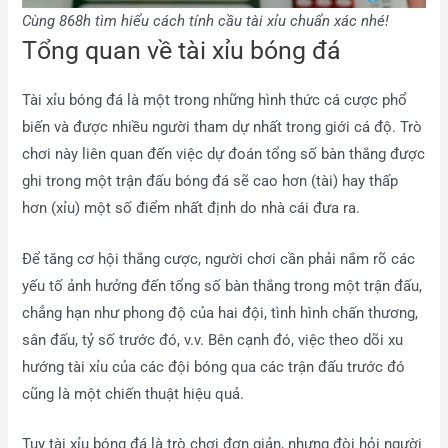
Cùng 868h tìm hiểu cách tính cầu tài xỉu chuẩn xác nhé!
Tổng quan về tài xỉu bóng đá
Tài xỉu bóng đá là một trong những hình thức cá cược phổ
biến và được nhiều người tham dự nhất trong giới cá độ. Trò
chơi này liên quan đến việc dự đoán tổng số bàn thắng được
ghi trong một trận đấu bóng đá sẽ cao hơn (tài) hay thấp
hơn (xỉu) một số điểm nhất định do nhà cái đưa ra.
Để tăng cơ hội thắng cược, người chơi cần phải nắm rõ các
yếu tố ảnh hưởng đến tổng số bàn thắng trong một trận đấu,
chẳng hạn như phong độ của hai đội, tình hình chấn thương,
sân đấu, tỷ số trước đó, v.v. Bên cạnh đó, việc theo dõi xu
hướng tài xỉu của các đội bóng qua các trận đấu trước đó
cũng là một chiến thuật hiệu quả.
Tuy tài xỉu bóng đá là trò chơi đơn giản, nhưng đòi hỏi người