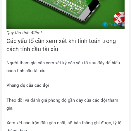
Quy tắc tính điểm!
Các yếu tố cần xem xét khi tính toán trong
cách tính cầu tài xỉu
Người tham gia cần xem xét kỹ các yếu tố sau đây để hiểu
cách tính cầu tài xỉu:
Phong độ của các đội
Theo dõi và đánh giá phong độ gần đây của các đội tham
gia.
Xem xét các trận đấu gần nhất, số bàn thắng ghi được, tỷ lệ
thắng thua.