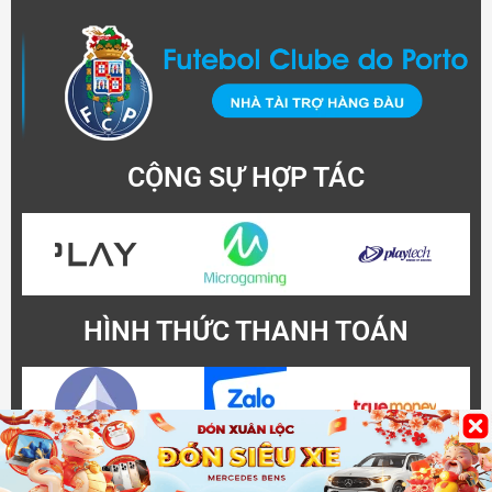
CỘNG SỰ HỢP TÁC
HÌNH THỨC THANH TOÁN
Copyright © 2026 868H Sports Reserved. Nhà tài