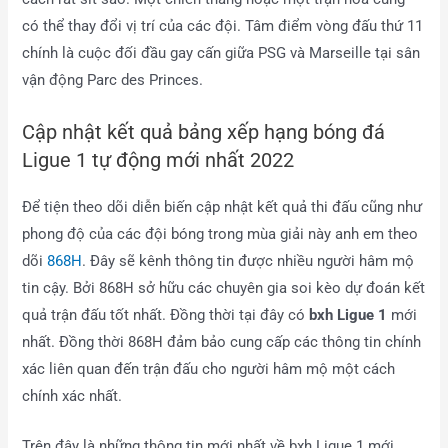
có thể thay đổi vị trí của các đội. Tâm điểm vòng đấu thứ 11
chính là cuộc đối đầu gay cấn giữa PSG và Marseille tại sân
vận động Parc des Princes.
Cập nhật kết quả bảng xếp hạng bóng đá
Ligue 1 tự động mới nhất 2022
Để tiện theo dõi diễn biến cập nhật kết quả thi đấu cũng như
phong độ của các đội bóng trong mùa giải này anh em theo
dõi
868H
. Đây sẽ kênh thông tin được nhiều người hâm mộ
tin cậy. Bởi 868H sở hữu các chuyên gia soi kèo dự đoán kết
quả trận đấu tốt nhất. Đồng thời tại đây có
bxh Ligue 1
mới
nhất. Đồng thời 868H đảm bảo cung cấp các thông tin chính
xác liên quan đến trận đấu cho người hâm mộ một cách
chính xác nhất.
Trên đây là những thông tin mới nhất về bxh Ligue 1 mới