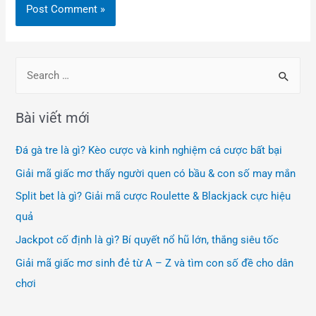
Bài viết mới
Đá gà tre là gì? Kèo cược và kinh nghiệm cá cược bất bại
Giải mã giấc mơ thấy người quen có bầu & con số may mắn
Split bet là gì? Giải mã cược Roulette & Blackjack cực hiệu
quả
Jackpot cố định là gì? Bí quyết nổ hũ lớn, thắng siêu tốc
Giải mã giấc mơ sinh đẻ từ A – Z và tìm con số đề cho dân
chơi