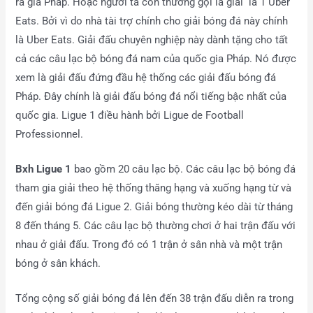
ra gia Pháp. Hoặc người ta còn thường gọi là giải là 1 Uber
Eats. Bởi vì do nhà tài trợ chính cho giải bóng đá này chính
là Uber Eats. Giải đấu chuyên nghiệp này dành tặng cho tất
cả các câu lạc bộ bóng đá nam của quốc gia Pháp. Nó được
xem là giải đấu đứng đầu hệ thống các giải đấu bóng đá
Pháp. Đây chính là giải đấu bóng đá nổi tiếng bậc nhất của
quốc gia. Ligue 1 điều hành bởi Ligue de Football
Professionnel.
Bxh Ligue 1
bao gồm 20 câu lạc bộ. Các câu lạc bộ bóng đá
tham gia giải theo hệ thống thăng hạng và xuống hạng từ và
đến giải bóng đá Ligue 2. Giải bóng thường kéo dài từ tháng
8 đến tháng 5. Các câu lạc bộ thường chơi ở hai trận đấu với
nhau ở giải đấu. Trong đó có 1 trận ở sân nhà và một trận
bóng ở sân khách.
Tổng cộng số giải bóng đá lên đến 38 trận đấu diễn ra trong