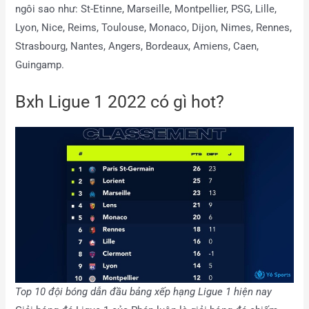
ngôi sao như: St-Etinne, Marseille, Montpellier, PSG, Lille,
Lyon, Nice, Reims, Toulouse, Monaco, Dijon, Nimes, Rennes,
Strasbourg, Nantes, Angers, Bordeaux, Amiens, Caen,
Guingamp.
Bxh Ligue 1 2022 có gì hot?
Top 10 đội bóng dẫn đầu bảng xếp hạng Ligue 1 hiện nay