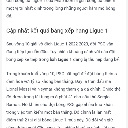
Giải bóng đá Ligue 1 của Pháp luôn là giải bóng đá chiếm
một vị trí nhất định trong lòng những người hâm mộ bóng
đá.
Cập nhất kết quả bảng xếp hạng Ligue 1
Sau vòng 10 giải vô địch Ligue 1 2022-2023, đội PSG vẫn
đang tiếp tục dẫn đầu. Tuy nhiên khoảng cách với các đội
bóng xếp kế tiếp trong
bxh Ligue 1
đang bị thu hẹp đáng kể.
Trong khuôn khổ vòng 10, PSG bất ngờ để đội bóng Reims
cầm hòa với tỷ số không bàn thắng. Đây là trận đấu mà
Lionel Messi và Neymar không tham gia đá chính. Chiếc thẻ
đỏ được trọng tài tung ra ở phút 41 cho cầu thủ Sergio
Ramos. Nó khiến cho đội bóng PSG gặp nhiều khó khăn
trong việc tìm kiếm một bàn thắng. Đó chính là lần mất
điểm thứ 2 tại giải bóng Ligue 1 mùa này. Dù đội vẫn giữ
vững được ngôi đầu bảng. Tuy nhiên khoảng cách với các