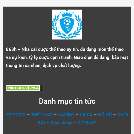
868h – Nhà cái cược thể thao uy tín, đa dạng môn thể thao
và sự kiện, tỷ lệ cược cạnh tranh. Giao diện dễ dàng, bảo mật
thông tin cá nhân, dịch vụ chất lượng.
Danh mục tin tức
ESPORTS
–
THỂ THAO
–
CASINO
–
ĐÁ GÀ
–
NỔ HŨ
–
CHƠI
BÀI
–
Điều khoản
–
SITEMAP