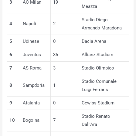
3
AC Milan
19
Meazza
Stadio Diego
4
Napoli
2
Armando Maradona
5
Udinese
0
Dacia Arena
6
Juventus
36
Allianz Stadium
7
AS Roma
3
Stadio Olimpico
Stadio Comunale
8
Sampdoria
1
Luigi Ferraris
9
Atalanta
0
Gewiss Stadium
Stadio Renato
10
Bogolna
7
Dall’Ara