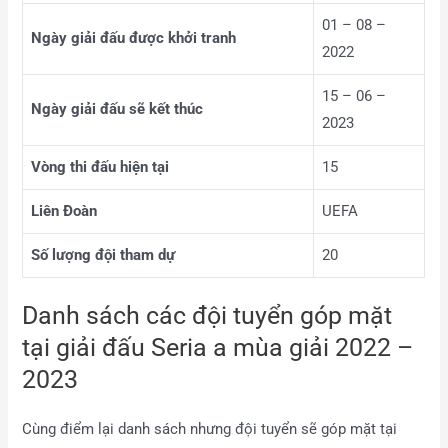
01 – 08 –
Ngày giải đấu được khởi tranh
2022
15 – 06 –
Ngày giải đấu sẽ kết thúc
2023
Vòng thi đấu hiện tại
15
Liên Đoàn
UEFA
Số lượng đội tham dự
20
Danh sách các đội tuyển góp mặt
tại giải đấu Seria a mùa giải 2022 –
2023
Cùng điểm lại danh sách nhưng đội tuyển sẽ góp mặt tại