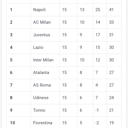
1
Napoli
15
13
25
41
2
AC Milan
15
10
14
33
3
Juventus
15
9
17
31
4
Lazio
15
9
15
30
5
Inter Milan
15
10
12
30
6
Atalanta
15
8
7
27
7
AS Roma
15
8
4
27
8
Udinese
15
6
7
24
9
Torino
15
6
-1
21
10
Fiorentina
15
5
-2
19