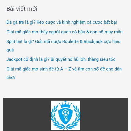
Bài viết mới
Đá gà tre là gì? Kèo cược và kinh nghiệm cá cược bất bại
Giải mã giấc mơ thấy người quen có bầu & con số may mắn
Split bet là gì? Giải mã cược Roulette & Blackjack cực hiệu
quả
Jackpot cố định là gì? Bí quyết nổ hũ lớn, thắng siêu tốc
Giải mã giấc mơ sinh đẻ từ A – Z và tìm con số đề cho dân
chơi