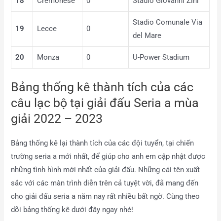
18
Cremonese
0
Stadio Giovanni Zini
Stadio Comunale Via
19
Lecce
0
del Mare
20
Monza
0
U-Power Stadium
Bảng thống kê thành tích của các
câu lạc bộ tại giải đấu Seria a mùa
giải 2022 – 2023
Bảng thống kê lại thành tích của các đội tuyển, tại chiến
trường seria a mới nhất, để giúp cho anh em cập nhật được
những tình hình mới nhất của giải đấu. Những cái tên xuất
sắc với các màn trình diễn trên cả tuyệt vời, đã mang đến
cho giải đấu seria a năm nay rất nhiều bất ngờ. Cùng theo
dõi bảng thống kê dưới đây ngay nhé!