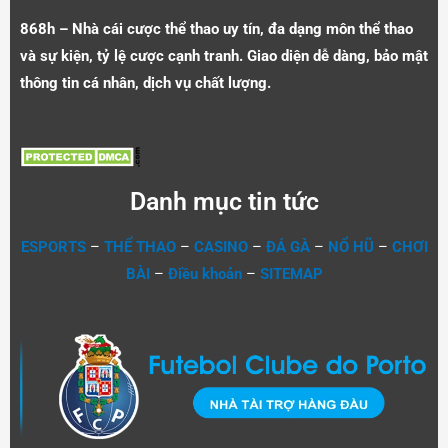
868h – Nhà cái cược thể thao uy tín, đa dạng môn thể thao
và sự kiện, tỷ lệ cược cạnh tranh. Giao diện dễ dàng, bảo mật
thông tin cá nhân, dịch vụ chất lượng.
Danh mục tin tức
ESPORTS
–
THỂ THAO
–
CASINO
–
ĐÁ GÀ
–
NỔ HŨ
–
CHƠI
BÀI
–
Điều khoản
–
SITEMAP