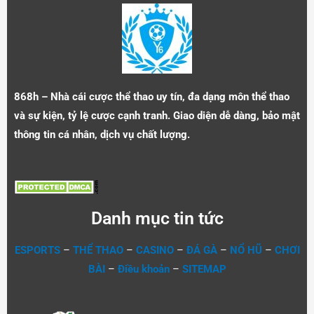
868h – Nhà cái cược thể thao uy tín, đa dạng môn thể thao
và sự kiện, tỷ lệ cược cạnh tranh. Giao diện dễ dàng, bảo mật
thông tin cá nhân, dịch vụ chất lượng.
Danh mục tin tức
ESPORTS
–
THỂ THAO
–
CASINO
–
ĐÁ GÀ
–
NỔ HŨ
–
CHƠI
BÀI
–
Điều khoản
–
SITEMAP