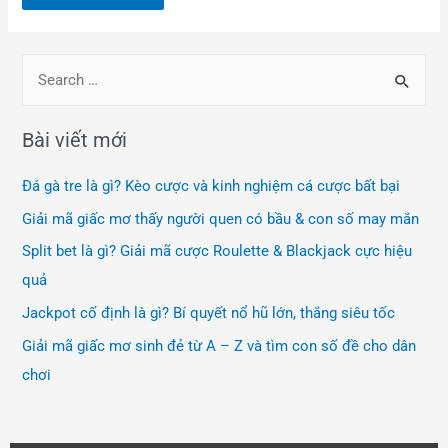
Bài viết mới
Đá gà tre là gì? Kèo cược và kinh nghiệm cá cược bất bại
Giải mã giấc mơ thấy người quen có bầu & con số may mắn
Split bet là gì? Giải mã cược Roulette & Blackjack cực hiệu
quả
Jackpot cố định là gì? Bí quyết nổ hũ lớn, thắng siêu tốc
Giải mã giấc mơ sinh đẻ từ A – Z và tìm con số đề cho dân
chơi