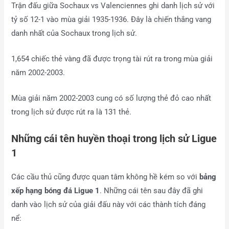
Trận đấu giữa Sochaux vs Valenciennes ghi danh lịch sử với
tỷ số 12-1 vào mùa giải 1935-1936. Đây là chiến thắng vang
danh nhất của Sochaux trong lịch sử.
1,654 chiếc thẻ vàng đã được trọng tài rút ra trong mùa giải
năm 2002-2003.
Mùa giải năm 2002-2003 cung có số lượng thẻ đỏ cao nhất
trong lịch sử được rút ra là 131 thẻ.
Những cái tên huyền thoại trong lịch sử Ligue
1
Các cầu thủ cũng được quan tâm không hề kém so với
bảng
xếp hạng bóng đá Ligue 1
. Những cái tên sau đây đã ghi
danh vào lịch sử của giải đấu này với các thành tích đáng
nể: