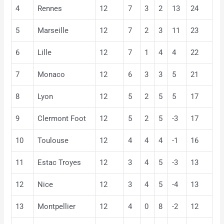
4
Rennes
12
7
3
2
13
24
5
Marseille
12
7
2
3
11
23
6
Lille
12
7
1
4
4
22
7
Monaco
12
6
3
3
5
21
8
Lyon
12
5
2
5
5
17
9
Clermont Foot
12
5
2
5
-3
17
10
Toulouse
12
4
4
4
-1
16
11
Estac Troyes
12
3
4
5
-3
13
12
Nice
12
3
4
5
-4
13
13
Montpellier
12
4
0
8
-2
12