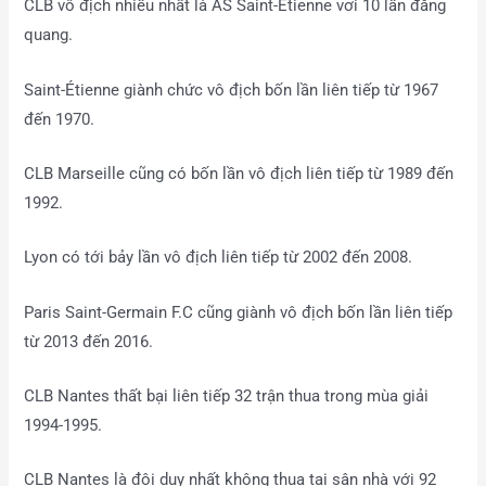
CLB vô địch nhiều nhất là AS Saint-Étienne vơi 10 lần đăng
quang.
Saint-Étienne giành chức vô địch bốn lần liên tiếp từ 1967
đến 1970.
CLB Marseille cũng có bốn lần vô địch liên tiếp từ 1989 đến
1992.
Lyon có tới bảy lần vô địch liên tiếp từ 2002 đến 2008.
Paris Saint-Germain F.C cũng giành vô địch bốn lần liên tiếp
từ 2013 đến 2016.
CLB Nantes thất bại liên tiếp 32 trận thua trong mùa giải
1994-1995.
CLB Nantes là đội duy nhất không thua tại sân nhà với 92