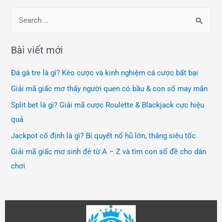
Bài viết mới
Đá gà tre là gì? Kèo cược và kinh nghiệm cá cược bất bại
Giải mã giấc mơ thấy người quen có bầu & con số may mắn
Split bet là gì? Giải mã cược Roulette & Blackjack cực hiệu
quả
Jackpot cố định là gì? Bí quyết nổ hũ lớn, thắng siêu tốc
Giải mã giấc mơ sinh đẻ từ A – Z và tìm con số đề cho dân
chơi