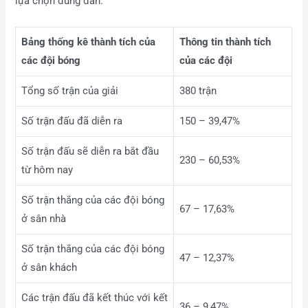
lựa chọn đúng đắn.
Bảng thống kê thành tích của
Thông tin thành tích
các đội bóng
của các đội
Tổng số trận của giải
380 trận
Số trận đấu đã diễn ra
150 – 39,47%
Số trận đấu sẽ diễn ra bắt đầu
230 – 60,53%
từ hôm nay
Số trận thắng của các đội bóng
67 – 17,63%
ở sân nhà
Số trận thắng của các đội bóng
47 – 12,37%
ở sân khách
Các trận đấu đã kết thúc với kết
36 – 9,47%