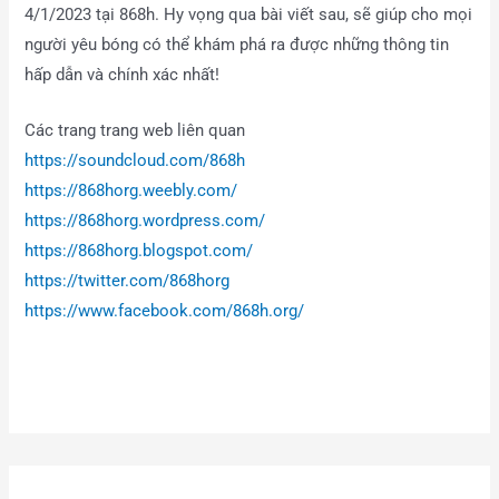
4/1/2023 tại 868h. Hy vọng qua bài viết sau, sẽ giúp cho mọi
người yêu bóng có thể khám phá ra được những thông tin
hấp dẫn và chính xác nhất!
Các trang trang web liên quan
https://soundcloud.com/868h
https://868horg.weebly.com/
https://868horg.wordpress.com/
https://868horg.blogspot.com/
https://twitter.com/868horg
https://www.facebook.com/868h.org/