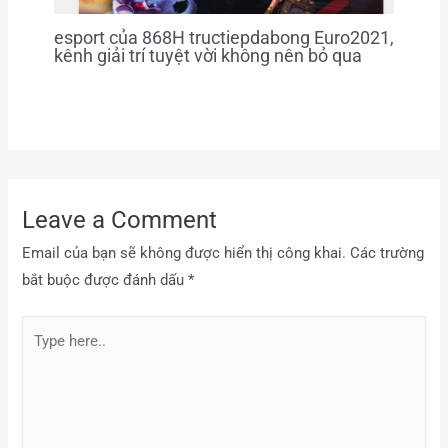
esport của 868H tructiepdabong Euro2021,
kênh giải trí tuyệt vời không nên bỏ qua
Leave a Comment
Email của bạn sẽ không được hiển thị công khai.
Các trường
bắt buộc được đánh dấu
*