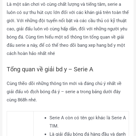
Là một sân chơi vô cùng chất lượng và tiếng tăm, serie a
luôn có sự thu hút cực lớn đối với các khán giả trên toàn thế
giới. Với những đội tuyển nổi bật và các cầu thủ có kỹ thuật
cao, giải đấu luôn vô cùng hấp dẫn, đối với những người yêu
bóng đá. Cùng tìm hiểu một số thông tin tổng quan về giải
đấu serie a này, để có thể theo dõi bang xep hang bd y một
cách hoàn hảo nhất nhé
Tổng quan về giải bd y – Serie A
Cùng thẽo dõi những thông tin mới và đáng chú ý nhất về
giải đấu vô địch bóng đá ý – serie a trong bảng dưới đây
cùng 868h nhé.
Serie A còn có tên gọi khác là Serie A
TIM.
Là giải đấu bóng đá hàng đầu và danh