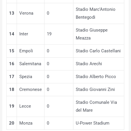
Stadio Marc’Antonio
13
Verona
0
Bentegodi
Stadio Giuseppe
14
Inter
19
Meazza
15
Empoli
0
Stadio Carlo Castellani
16
Salernitana
0
Stadio Arechi
17
Spezia
0
Stadio Alberto Picco
18
Cremonese
0
Stadio Giovanni Zini
Stadio Comunale Via
19
Lecce
0
del Mare
20
Monza
0
U-Power Stadium