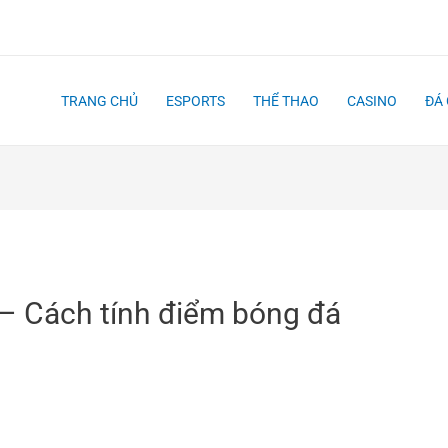
TRANG CHỦ
ESPORTS
THỂ THAO
CASINO
ĐÁ
– Cách tính điểm bóng đá