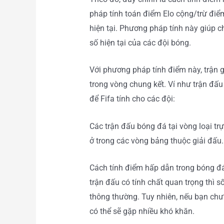
pháp tính toán điểm Elo cộng/trừ điểm
hiện tại. Phương pháp tính này giúp c
số hiện tại của các đội bóng.
Với phương pháp tính điểm này, trận g
trong vòng chung kết. Ví như trận đấ
để Fifa tính cho các đội:
Các trận đấu bóng đá tại vòng loại tr
ở trong các vòng bảng thuộc giải đấu.
Cách tính điểm hấp dẫn trong bóng đá
trận đấu có tính chất quan trọng thì 
thông thường. Tuy nhiên, nếu bạn chư
có thể sẽ gặp nhiều khó khăn.