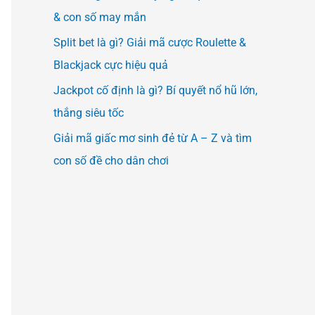
& con số may mắn
Split bet là gì? Giải mã cược Roulette &
Blackjack cực hiệu quả
Jackpot cố định là gì? Bí quyết nổ hũ lớn,
thắng siêu tốc
Giải mã giấc mơ sinh đẻ từ A – Z và tìm
con số đề cho dân chơi