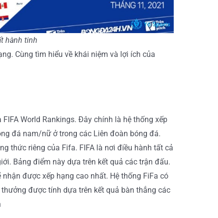
t hành tinh
g. Cùng tìm hiểu về khái niệm và lợi ích của
 FIFA World Rankings. Đây chính là hệ thống xếp
bóng đá nam/nữ ở trong các Liên đoàn bóng đá.
g thức riêng của Fifa. FIFA là nơi điều hành tất cả
iới. Bảng điểm này dựa trên kết quả các trận đấu.
ẽ nhận được xếp hạng cao nhất. Hệ thống FiFa có
thưởng được tính dựa trên kết quả bàn thắng các
n