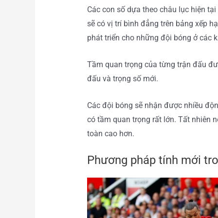
Các con số dựa theo châu lục hiện tại s
sẽ có vị trí bình đẳng trên bảng xếp h
phát triển cho những đội bóng ở các k
Tầm quan trọng của từng trận đấu đượ
đấu và trọng số mới.
Các đội bóng sẽ nhận được nhiều động
có tầm quan trọng rất lớn. Tất nhiên
toàn cao hơn.
Phương pháp tính mới tr