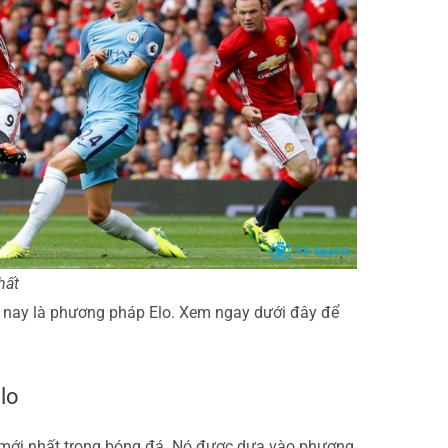
hất
 nay là phương pháp Elo. Xem ngay dưới đây để
lo
m mới nhất trong bóng đá. Nó được dựa vào phương