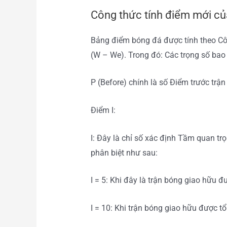
Công thức tính điểm mới củ
Bảng điểm bóng đá được tính theo Công
(W – We). Trong đó: Các trọng số bao
P (Before) chính là số Điểm trước trận
Điểm I:
I: Đây là chỉ số xác định Tầm quan tr
phân biệt như sau:
I = 5: Khi đây là trận bóng giao hữu đ
I = 10: Khi trận bóng giao hữu được tổ