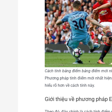
Cách tính bảng điểm bảng điểm mới n
Phương pháp tính điểm mới nhất hiện
hiểu rõ hơn về cách tính này.
Giới thiệu về phương pháp E
Theo đó, đây chính là cách tính điể