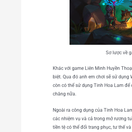
Sơ lược về 
Khác với game Liên Minh Huyền Thoại 
biệt. Qua đó anh em chơi sẽ sử dụng 
còn có thể sử dụng Tinh Hoa Lam để 
chăng nữa.
Ngoài ra công dụng của Tinh Hoa La
các nhiệm vụ và cả trong mở rương tu
tiền tệ có thể đổi trang phục, tư thế