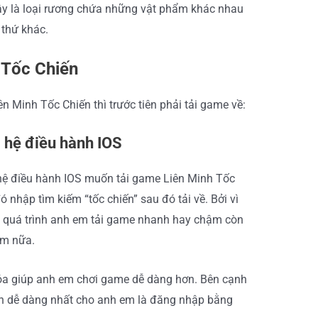
ây là loại rương chứa những vật phẩm khác nhau
 thứ khác.
 Tốc Chiến
 Minh Tốc Chiến thì trước tiên phải tải game về:
i hệ điều hành IOS
ệ điều hành IOS muốn tải game Liên Minh Tốc
ó nhập tìm kiếm “tốc chiến” sau đó tải về. Bởi vì
n quá trình anh em tải game nhanh hay chậm còn
em nữa.
hóa giúp anh em chơi game dễ dàng hơn. Bên cạnh
ến dễ dàng nhất cho anh em là đăng nhập bằng