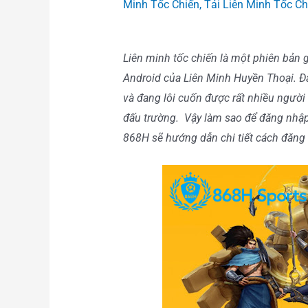
Minh Tốc Chiến
,
Tải Liên Minh Tốc Ch
Liên minh tốc chiến là một phiên bản 
Android của Liên Minh Huyền Thoại. Đ
và đang lôi cuốn được rất nhiều người 
đấu trường. Vậy làm sao để đăng nhập
868H sẽ hướng dẫn chi tiết cách đăng