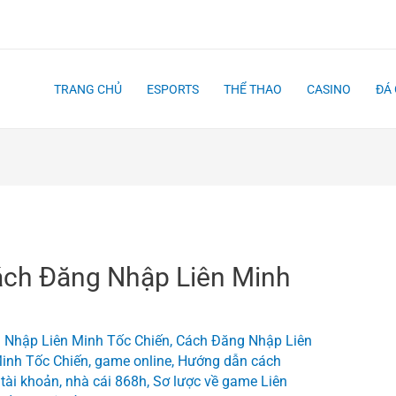
TRANG CHỦ
ESPORTS
THỂ THAO
CASINO
ĐÁ
ch Đăng Nhập Liên Minh
Nhập Liên Minh Tốc Chiến
,
Cách Đăng Nhập Liên
Minh Tốc Chiến
,
game online
,
Hướng dẫn cách
 tài khoản
,
nhà cái 868h
,
Sơ lược về game Liên