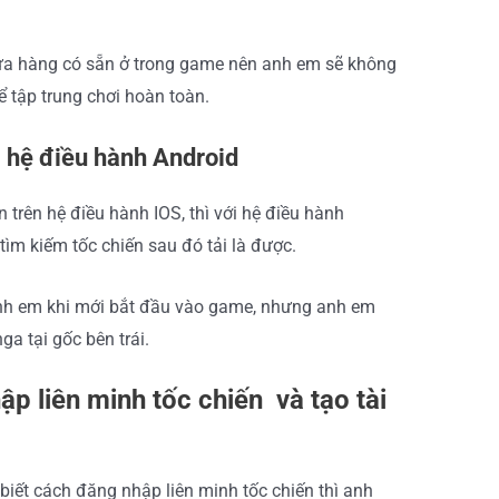
cửa hàng có sẵn ở trong game nên anh em sẽ không
ể tập trung chơi hoàn toàn.
i hệ điều hành Android
 trên hệ điều hành IOS, thì với hệ điều hành
tìm kiếm tốc chiến sau đó tải là được.
anh em khi mới bắt đầu vào game, nhưng anh em
a tại gốc bên trái.
 liên minh tốc chiến và tạo tài
iết cách đăng nhập liên minh tốc chiến thì anh