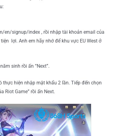
u:
m/en/signup/index , rồi nhập tài khoản email của
 tiện lợi. Anh em hãy nhớ để khu vực EU West ở
ăm sinh rồi ấn “Next”.
 thực hiện nhập mật khẩu 2 lần. Tiếp đến chọn
a Riot Game” rồi ấn Next.