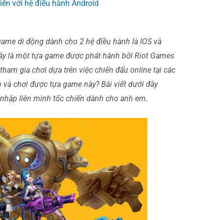
iến với hệ điều hành Android
game di động dành cho 2 hệ điều hành là IOS và
ây là một tựa game được phát hành bởi Riot Games
tham gia chơi dựa trên việc chiến đấu online tại các
 và chơi được tựa game này? Bài viết dưới đây
 nhập liên minh tốc chiến dành cho anh em.