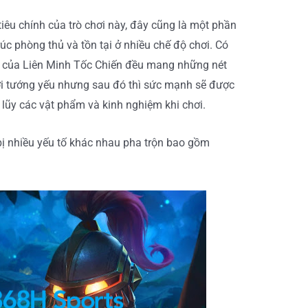
tiêu chính của trò chơi này, đây cũng là một phần
úc phòng thủ và tồn tại ở nhiều chế độ chơi. Có
u của Liên Minh Tốc Chiến đều mang những nét
ới tướng yếu nhưng sau đó thì sức mạnh sẽ được
 lũy các vật phẩm và kinh nghiệm khi chơi.
bị nhiều yếu tố khác nhau pha trộn bao gồm