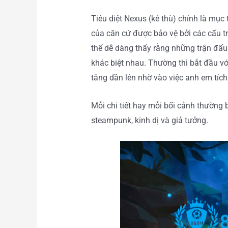
Tiêu diệt Nexus (kẻ thù) chính là mục 
của căn cứ được bảo vệ bởi các cấu tr
thể dễ dàng thấy rằng những trận đấ
khác biệt nhau. Thường thì bắt đầu v
tăng dần lên nhờ vào việc anh em tích
Mỗi chi tiết hay mỗi bối cảnh thường 
steampunk, kinh dị và giả tưởng.