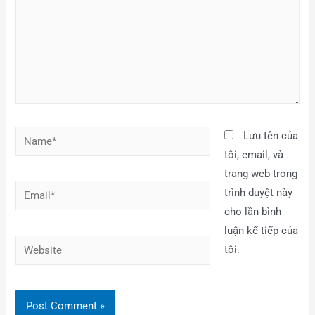
Lưu tên của
tôi, email, và
trang web trong
trình duyệt này
cho lần bình
luận kế tiếp của
tôi.