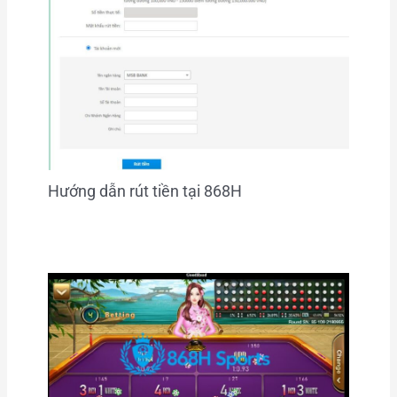
Hướng dẫn rút tiền tại 868H