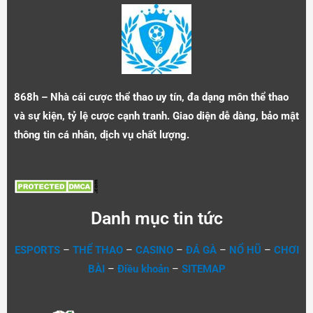
868h – Nhà cái cược thể thao uy tín, đa dạng môn thể thao
và sự kiện, tỷ lệ cược cạnh tranh. Giao diện dễ dàng, bảo mật
thông tin cá nhân, dịch vụ chất lượng.
Danh mục tin tức
ESPORTS
–
THỂ THAO
–
CASINO
–
ĐÁ GÀ
–
NỔ HŨ
–
CHƠI
BÀI
–
Điều khoản
–
SITEMAP