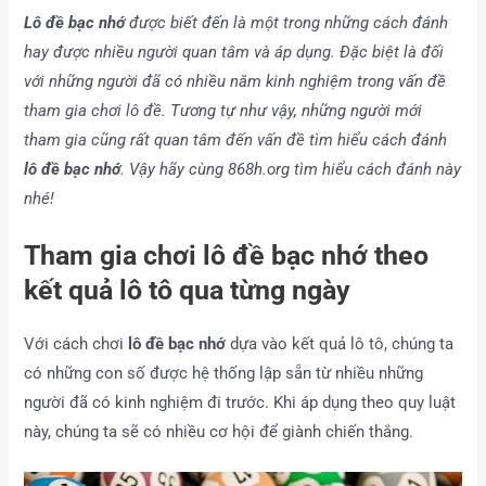
Lô đề bạc nhớ
được biết đến là một trong những cách đánh
hay được nhiều người quan tâm và áp dụng. Đặc biệt là đối
với những người đã có nhiều năm kinh nghiệm trong vấn đề
tham gia chơi lô đề. Tương tự như vậy, những người mới
tham gia cũng rất quan tâm đến vấn đề tìm hiểu cách đánh
lô đề bạc nhớ
. Vậy hãy cùng 868h.org tìm hiểu cách đánh này
nhé!
Tham gia chơi lô đề bạc nhớ theo
kết quả lô tô qua từng ngày
Với cách chơi
lô đề bạc nhớ
dựa vào kết quả lô tô, chúng ta
có những con số được hệ thống lập sẵn từ nhiều những
người đã có kinh nghiệm đi trước. Khi áp dụng theo quy luật
này, chúng ta sẽ có nhiều cơ hội để giành chiến thắng.