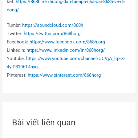
kết:
https://868h.ink/huong-dan-tai-app-nha-cai-868h-ve-di-
dong/
Tumbr:
https://soundcloud.com/868h
Twitter:
https://twitter.com/868horg
Facebook:
https://www.facebook.com/868h.org
Linkedin:
https://www.linkedin.com/in/868horg/
Youtube:
https://www.youtube.com/channel/UCVjA_lqEX-
4ylP819bT4nxg
Pinterest:
https://www.pinterest.com/868horg
Bài viết liên quan