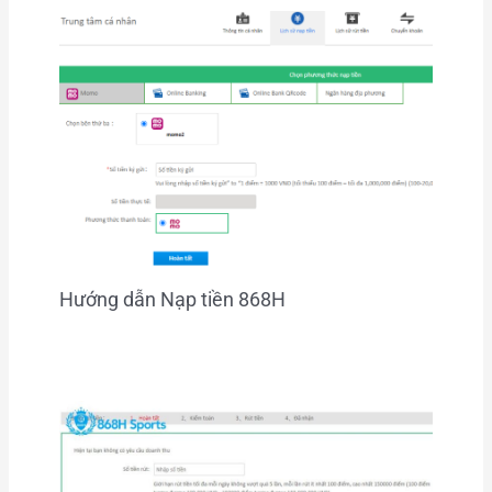
Hướng dẫn Nạp tiền 868H