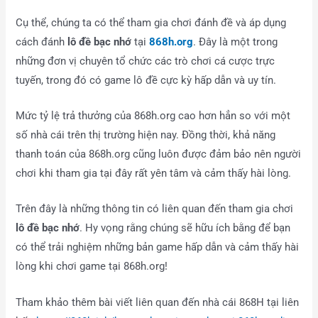
Cụ thể, chúng ta có thể tham gia chơi đánh đề và áp dụng
cách đánh
lô đề bạc nhớ
tại
868h.org
. Đây là một trong
những đơn vị chuyên tổ chức các trò chơi cá cược trực
tuyến, trong đó có game lô đề cực kỳ hấp dẫn và uy tín.
Mức tỷ lệ trả thưởng của 868h.org cao hơn hẳn so với một
số nhà cái trên thị trường hiện nay. Đồng thời, khả năng
thanh toán của 868h.org cũng luôn được đảm bảo nên người
chơi khi tham gia tại đây rất yên tâm và cảm thấy hài lòng.
Trên đây là những thông tin có liên quan đến tham gia chơi
lô đề bạc nhớ
. Hy vọng rằng chúng sẽ hữu ích bằng để bạn
có thể trải nghiệm những bản game hấp dẫn và cảm thấy hài
lòng khi chơi game tại 868h.org!
Tham khảo thêm bài viết liên quan đến nhà cái 868H tại liên