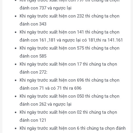
đánh con 737 và ngược lại
Khi ngày trước xuất hiện con 232 thì chúng ta chọn
đánh con 343
Khi ngày trước xuất hiện con 141 thì chúng ta chọn
đánh con 161 ,181 và ngược lại có 181,thi ra 141.161
Khi ngày trước xuất hiện con 575 thì chúng ta chọn
đánh con 585
Khi ngày trước xuất hiện con 17 thì chúng ta chọn
đánh con 272:
Khi ngày trước xuất hiện con 696 thì chúng ta chọn
đánh con 71 và có 71 thi ra 696
Khi ngày trước xuất hiện con 050 thì chúng ta chọn
đánh con 262 và ngược lại
Khi ngày trước xuất hiện con 02 thì chúng ta chọn
đánh con 121
Khi ngày trước xuất hiện con 6 thì chúng ta chọn đánh