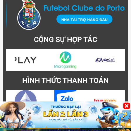
CỘNG SỰ HỢP TÁC
HÌNH THỨC THANH TOÁN
Copyright © 2026 868H Sports Reserved. Nhà tài
trợ
CF68
,
CFUN68
,
GI88