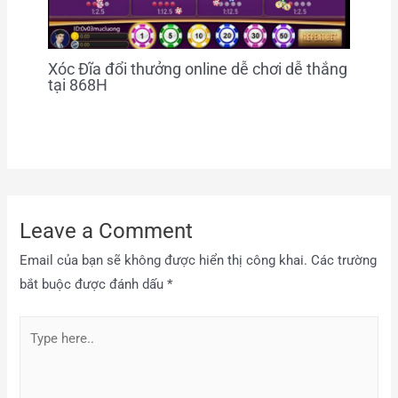
Xóc Đĩa đổi thưởng online dễ chơi dễ thắng
tại 868H
Leave a Comment
Email của bạn sẽ không được hiển thị công khai.
Các trường
bắt buộc được đánh dấu
*