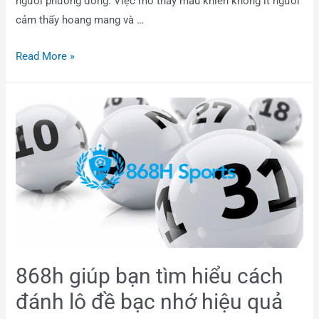
người phương đông. Việc mơ thấy máu khiến không ít người
cảm thấy hoang mang và …
Read More »
868h giúp bạn tìm hiểu cách
đánh lô đề bạc nhớ hiệu quả