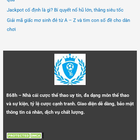
Jackpot cố định là gì? Bí quyết nổ hũ lớn, thắng siêu tốc
Giải mã giấc mơ sinh đẻ từ A – Z và tìm con số đề cho dân
chơi
868h – Nhà cái cược thể thao uy tín, đa dạng môn thể thao
và sự kiện, tỷ lệ cược cạnh tranh. Giao diện dễ dàng, bảo mật
thông tin cá nhân, dịch vụ chất lượng.