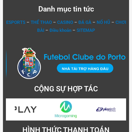
Danh mục tin tức
ESPORTS
–
THỂ THAO
–
CASINO
–
ĐÁ GÀ
–
NỔ HŨ
–
CHƠI
BÀI
–
Điều khoản
–
SITEMAP
CỘNG SỰ HỢP TÁC
HÌNH THỨC THANH TOÁN