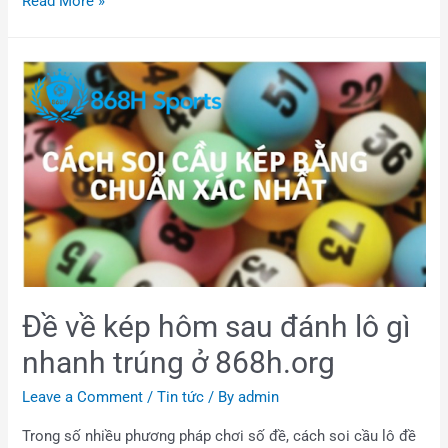
Read More »
Đề về kép hôm sau đánh lô gì
nhanh trúng ở 868h.org
Leave a Comment
/
Tin tức
/ By
admin
Trong số nhiều phương pháp chơi số đề, cách soi cầu lô đề