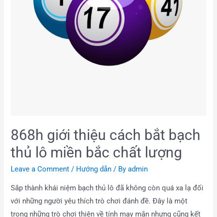
868h giới thiệu cách bắt bạch
thủ lô miền bắc chất lượng
Leave a Comment
/
Hướng dẫn
/ By
admin
Sắp thành khái niệm bạch thủ lô đã không còn quá xa lạ đối
với những người yêu thích trò chơi đánh đề. Đây là một
trong những trò chơi thiên về tính may mắn nhưng cũng kết