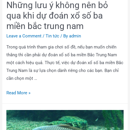
Những lưu ý không nên bỏ
qua khi dự đoán xổ số ba
miền bắc trung nam
Leave a Comment
/
Tin tức
/ By
admin
Trong quá trình tham gia chơi số đề, nếu bạn muốn chiến
thắng thì cần phải dự đoán xổ số ba miền Bắc Trung Nam
một cách hiệu quả. Thực tế, việc dự đoán xổ số ba miền Bắc
Trung Nam là sự lựa chọn dành riêng cho các bạn. Bạn chỉ
cần chọn một …
Read More »