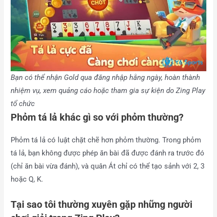
Bạn có thể nhận Gold qua đăng nhập hằng ngày, hoàn thành
nhiệm vụ, xem quảng cáo hoặc tham gia sự kiện do Zing Play
tổ chức
Phỏm tá lả khác gì so với phỏm thường?
Phỏm tá lả có luật chặt chẽ hơn phỏm thường. Trong phỏm
tá lả, bạn không được phép ăn bài đã được đánh ra trước đó
(chỉ ăn bài vừa đánh), và quân Át chỉ có thể tạo sảnh với 2, 3
hoặc Q, K.
Tại sao tôi thường xuyên gặp những người