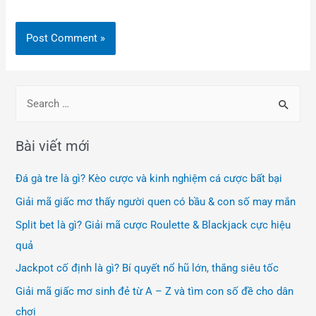
Bài viết mới
Đá gà tre là gì? Kèo cược và kinh nghiệm cá cược bất bại
Giải mã giấc mơ thấy người quen có bầu & con số may mắn
Split bet là gì? Giải mã cược Roulette & Blackjack cực hiệu
quả
Jackpot cố định là gì? Bí quyết nổ hũ lớn, thắng siêu tốc
Giải mã giấc mơ sinh đẻ từ A – Z và tìm con số đề cho dân
chơi