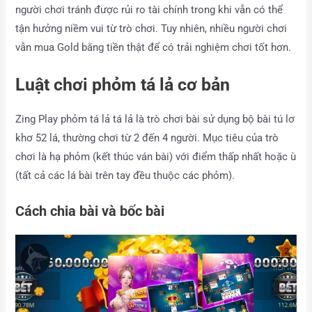
người chơi tránh được rủi ro tài chính trong khi vẫn có thể
tận hưởng niềm vui từ trò chơi. Tuy nhiên, nhiều người chơi
vẫn mua Gold bằng tiền thật để có trải nghiệm chơi tốt hơn.
Luật chơi phỏm tá lả cơ bản
Zing Play phỏm tá lả tá lả là trò chơi bài sử dụng bộ bài tú lơ
khơ 52 lá, thường chơi từ 2 đến 4 người. Mục tiêu của trò
chơi là hạ phỏm (kết thúc ván bài) với điểm thấp nhất hoặc ù
(tất cả các lá bài trên tay đều thuộc các phỏm).
Cách chia bài và bốc bài