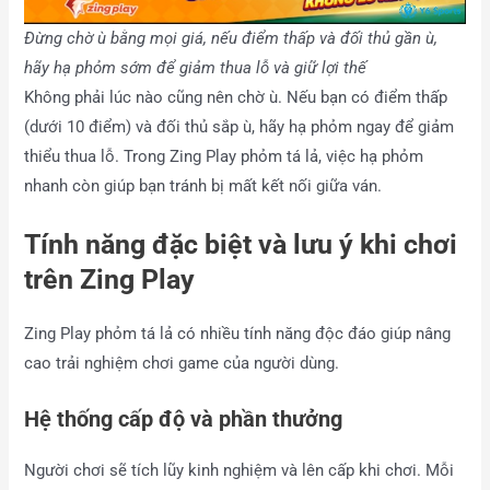
Đừng chờ ù bằng mọi giá, nếu điểm thấp và đối thủ gần ù,
hãy hạ phỏm sớm để giảm thua lỗ và giữ lợi thế
Không phải lúc nào cũng nên chờ ù. Nếu bạn có điểm thấp
(dưới 10 điểm) và đối thủ sắp ù, hãy hạ phỏm ngay để giảm
thiểu thua lỗ. Trong Zing Play phỏm tá lả, việc hạ phỏm
nhanh còn giúp bạn tránh bị mất kết nối giữa ván.
Tính năng đặc biệt và lưu ý khi chơi
trên Zing Play
Zing Play phỏm tá lả có nhiều tính năng độc đáo giúp nâng
cao trải nghiệm chơi game của người dùng.
Hệ thống cấp độ và phần thưởng
Người chơi sẽ tích lũy kinh nghiệm và lên cấp khi chơi. Mỗi