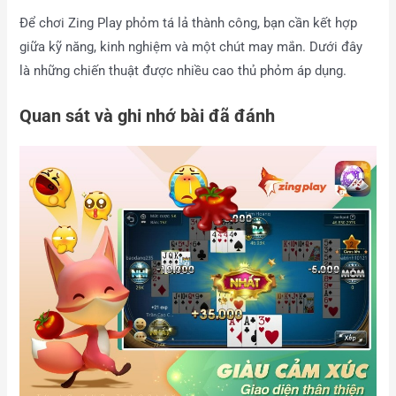
Để chơi Zing Play phỏm tá lả thành công, bạn cần kết hợp
giữa kỹ năng, kinh nghiệm và một chút may mắn. Dưới đây
là những chiến thuật được nhiều cao thủ phỏm áp dụng.
Quan sát và ghi nhớ bài đã đánh