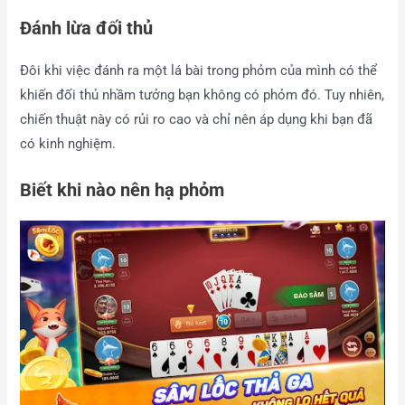
Đánh lừa đối thủ
Đôi khi việc đánh ra một lá bài trong phỏm của mình có thể
khiến đối thủ nhầm tưởng bạn không có phỏm đó. Tuy nhiên,
chiến thuật này có rủi ro cao và chỉ nên áp dụng khi bạn đã
có kinh nghiệm.
Biết khi nào nên hạ phỏm