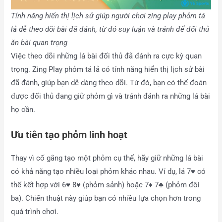
Tính năng hiển thị lịch sử giúp người chơi zing play phỏm tá
lả dễ theo dõi bài đã đánh, từ đó suy luận và tránh để đối thủ
ăn bài quan trọng
Việc theo dõi những lá bài đối thủ đã đánh ra cực kỳ quan
trọng. Zing Play phỏm tá lả có tính năng hiển thị lịch sử bài
đã đánh, giúp bạn dễ dàng theo dõi. Từ đó, bạn có thể đoán
được đối thủ đang giữ phỏm gì và tránh đánh ra những lá bài
họ cần.
Ưu tiên tạo phỏm linh hoạt
Thay vì cố gắng tạo một phỏm cụ thể, hãy giữ những lá bài
có khả năng tạo nhiều loại phỏm khác nhau. Ví dụ, lá 7♥ có
thể kết hợp với 6♥ 8♥ (phỏm sảnh) hoặc 7♦ 7♣ (phỏm đôi
ba). Chiến thuật này giúp bạn có nhiều lựa chọn hơn trong
quá trình chơi.