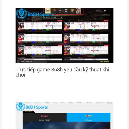
Trực tiếp game 868h yêu cầu kỹ thuật khi
chơi