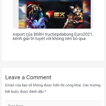
esport của 868H tructiepdabong Euro2021,
kênh giải trí tuyệt vời không nên bỏ qua
Leave a Comment
Email của bạn sẽ không được hiển thị công khai.
Các trường
bắt buộc được đánh dấu
*