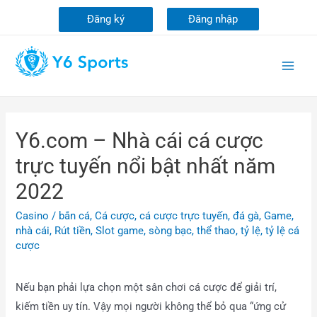
Đăng ký
Đăng nhập
Y6.com – Nhà cái cá cược
trực tuyến nổi bật nhất năm
2022
Casino
/
bắn cá
,
Cá cược
,
cá cược trực tuyến
,
đá gà
,
Game
,
nhà cái
,
Rút tiền
,
Slot game
,
sòng bạc
,
thể thao
,
tỷ lệ
,
tỷ lệ cá
cược
Nếu bạn phải lựa chọn một sân chơi cá cược để giải trí,
kiếm tiền uy tín. Vậy mọi người không thể bỏ qua “ứng cử