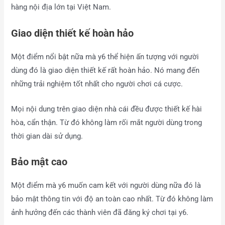
hàng nội địa lớn tại Việt Nam.
Giao diện thiết kế hoàn hảo
Một điểm nổi bật nữa mà y6 thể hiện ấn tượng với người
dùng đó là giao diện thiết kế rất hoàn hảo. Nó mang đến
những trải nghiệm tốt nhất cho người chơi cá cược.
Mọi nội dung trên giao diện nhà cái đều được thiết kế hài
hòa, cẩn thận. Từ đó không làm rối mắt người dùng trong
thời gian dài sử dụng.
Bảo mật cao
Một điểm mà y6 muốn cam kết với người dùng nữa đó là
bảo mật thông tin với độ an toàn cao nhất. Từ đó không làm
ảnh hưởng đến các thành viên đã đăng ký chơi tại y6.