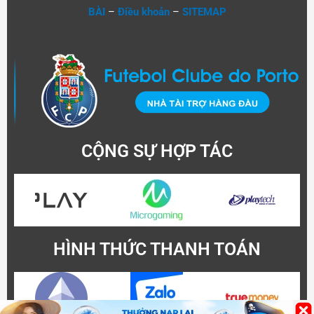
BÀI
–
Điều khoản
–
SITEMAP
CỘNG SỰ HỢP TÁC
HÌNH THỨC THANH TOÁN