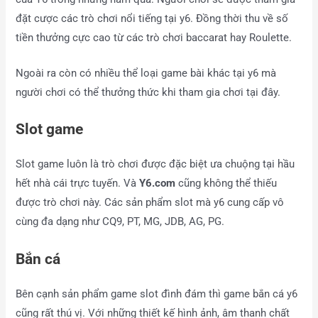
đặt cược các trò chơi nổi tiếng tại y6. Đồng thời thu về số
tiền thưởng cực cao từ các trò chơi baccarat hay Roulette.
Ngoài ra còn có nhiều thể loại game bài khác tại y6 mà
người chơi có thể thưởng thức khi tham gia chơi tại đây.
Slot game
Slot game luôn là trò chơi được đặc biệt ưa chuộng tại hầu
hết nhà cái trực tuyến. Và
Y6.com
cũng không thể thiếu
được trò chơi này. Các sản phẩm slot mà y6 cung cấp vô
cùng đa dạng như CQ9, PT, MG, JDB, AG, PG.
Bắn cá
Bên cạnh sản phẩm game slot đình đám thì game bắn cá y6
cũng rất thú vị. Với những thiết kế hình ảnh, âm thanh chất