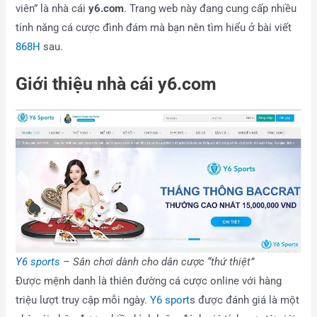
viên” là nhà cái
y6.com
. Trang web này đang cung cấp nhiều
tính năng cá cược đình đám mà bạn nên tìm hiểu ở bài viết
868H
sau.
Giới thiệu nhà cái y6.com
Y6 sports
– Sân chơi dành cho dân cược “thứ thiệt”
Được mệnh danh là thiên đường cá cược online với hàng
triệu lượt truy cập mỗi ngày.
Y6 sport
s được đánh giá là một