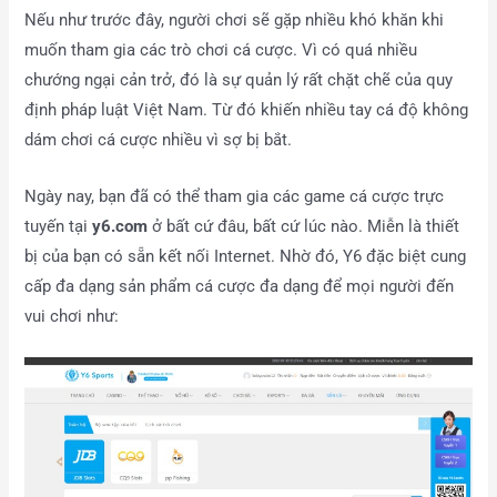
Nếu như trước đây, người chơi sẽ gặp nhiều khó khăn khi
muốn tham gia các trò chơi cá cược. Vì có quá nhiều
chướng ngại cản trở, đó là sự quản lý rất chặt chẽ của quy
định pháp luật Việt Nam. Từ đó khiến nhiều tay cá độ không
dám chơi cá cược nhiều vì sợ bị bắt.
Ngày nay, bạn đã có thể tham gia các game cá cược trực
tuyến tại
y6.com
ở bất cứ đâu, bất cứ lúc nào. Miễn là thiết
bị của bạn có sẵn kết nối Internet. Nhờ đó, Y6 đặc biệt cung
cấp đa dạng sản phẩm cá cược đa dạng để mọi người đến
vui chơi như: