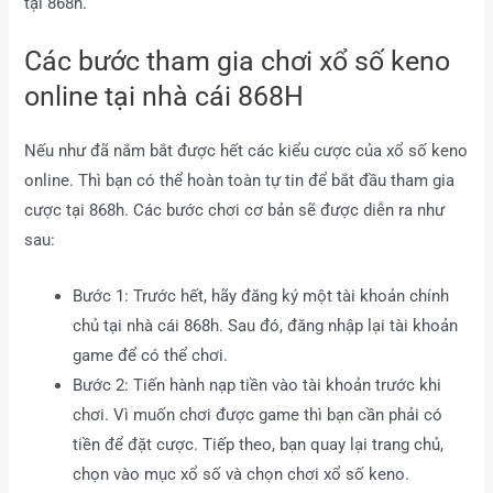
tại 868h.
Các bước tham gia chơi xổ số keno
online tại nhà cái 868H
Nếu như đã nắm bắt được hết các kiểu cược của xổ số keno
online. Thì bạn có thể hoàn toàn tự tin để bắt đầu tham gia
cược tại 868h. Các bước chơi cơ bản sẽ được diễn ra như
sau:
Bước 1: Trước hết, hãy đăng ký một tài khoản chính
chủ tại nhà cái 868h. Sau đó, đăng nhập lại tài khoản
game để có thể chơi.
Bước 2: Tiến hành nạp tiền vào tài khoản trước khi
chơi. Vì muốn chơi được game thì bạn cần phải có
tiền để đặt cược. Tiếp theo, bạn quay lại trang chủ,
chọn vào mục xổ số và chọn chơi xổ số keno.