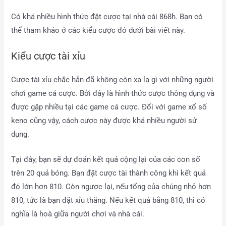
Có khá nhiều hình thức đặt cược tại nhà cái 868h. Bạn có
thể tham khảo ở các kiểu cược đó dưới bài viết này.
Kiểu cược tài xỉu
Cược tài xỉu chắc hẳn đã không còn xa lạ gì với những người
chơi game cá cược. Bởi đây là hình thức cược thông dụng và
được gặp nhiều tại các game cá cược. Đối với game xổ số
keno cũng vậy, cách cược này được khá nhiều người sử
dụng.
Tại đây, bạn sẽ dự đoán kết quả cộng lại của các con số
trên 20 quả bóng. Bạn đặt cược tài thành công khi kết quả
đó lớn hơn 810. Còn ngược lại, nếu tổng của chúng nhỏ hơn
810, tức là bạn đặt xỉu thắng. Nếu kết quả bằng 810, thì có
nghĩa là hoà giữa người chơi và nhà cái.