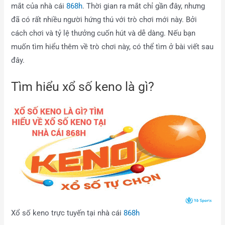
mắt của nhà cái
868h
. Thời gian ra mắt chỉ gần đây, nhưng
đã có rất nhiều người hứng thú với trò chơi mới này. Bởi
cách chơi và tỷ lệ thưởng cuốn hút và dễ dàng. Nếu bạn
muốn tìm hiểu thêm về trò chơi này, có thể tìm ở bài viết sau
đây.
Tìm hiểu xổ số keno là gì?
Xổ số keno trực tuyến tại nhà cái
868h