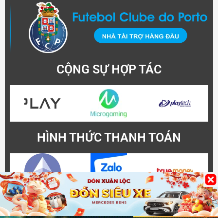
CỘNG SỰ HỢP TÁC
HÌNH THỨC THANH TOÁN
Copyright © 2026 868H Sports Reserved. Nhà tài