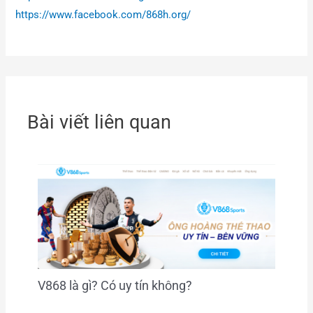
https://www.facebook.com/868h.org/
Bài viết liên quan
V868 là gì? Có uy tín không?