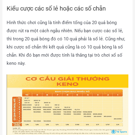
Kiểu cược các số lẻ hoặc các số chẵn
Hình thức chơi cũng là tính điểm tổng của 20 quả bóng
được rút ra một cách ngẫu nhiên. Nếu bạn cược các số lẻ,
thì trong 20 quả bóng đó có 10 quả phải là số lẻ. Cũng như,
khi cược số chẵn thì kết quả cũng là có 10 quả bóng là số
chẵn. Khi đó bạn mới được tính là thắng tại trò chơi xổ số
keno này.