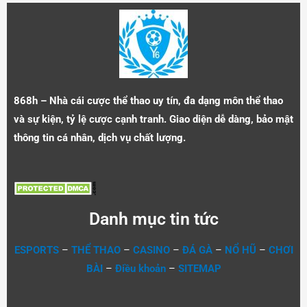
868h – Nhà cái cược thể thao uy tín, đa dạng môn thể thao
và sự kiện, tỷ lệ cược cạnh tranh. Giao diện dễ dàng, bảo mật
thông tin cá nhân, dịch vụ chất lượng.
Danh mục tin tức
ESPORTS
–
THỂ THAO
–
CASINO
–
ĐÁ GÀ
–
NỔ HŨ
–
CHƠI
BÀI
–
Điều khoản
–
SITEMAP