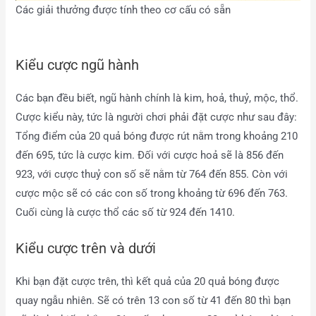
Các giải thưởng được tính theo cơ cấu có sẵn
Kiểu cược ngũ hành
Các bạn đều biết, ngũ hành chính là kim, hoả, thuỷ, mộc, thổ.
Cược kiểu này, tức là người chơi phải đặt cược như sau đây:
Tổng điểm của 20 quả bóng được rút nằm trong khoảng 210
đến 695, tức là cược kim. Đối với cược hoả sẽ là 856 đến
923, với cược thuỷ con số sẽ nằm từ 764 đến 855. Còn với
cược mộc sẽ có các con số trong khoảng từ 696 đến 763.
Cuối cùng là cược thổ các số từ 924 đến 1410.
Kiểu cược trên và dưới
Khi bạn đặt cược trên, thì kết quả của 20 quả bóng được
quay ngẫu nhiên. Sẽ có trên 13 con số từ 41 đến 80 thì bạn