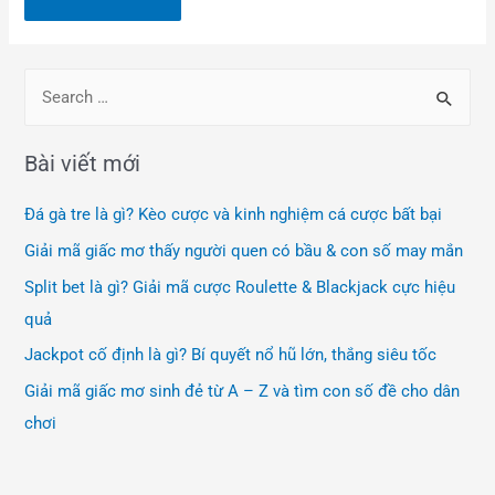
Bài viết mới
Đá gà tre là gì? Kèo cược và kinh nghiệm cá cược bất bại
Giải mã giấc mơ thấy người quen có bầu & con số may mắn
Split bet là gì? Giải mã cược Roulette & Blackjack cực hiệu
quả
Jackpot cố định là gì? Bí quyết nổ hũ lớn, thắng siêu tốc
Giải mã giấc mơ sinh đẻ từ A – Z và tìm con số đề cho dân
chơi