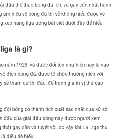
ải đấu thể thao bóng đá lớn, và gay cấn nhất hành
g am hiểu về bóng đá thì sẽ không hiểu được về
xep hang liga trong bài viết dưới đây để hiểu
iga là gì?
o năm 1928, và được đổi tên như hiện nay là vào
 vô địch bóng đá, được tổ chức thường niên với
y sẽ tham dự thi đấu, để tranh giành vị thứ cao
g đội bóng có thành tích xuất sắc nhất của xứ sở
rận đấu của giải đấu bóng này được người xem
thật gay cấn và tuyệt vời, do vậy khi La Liga thu
là điều dễ hiểu.