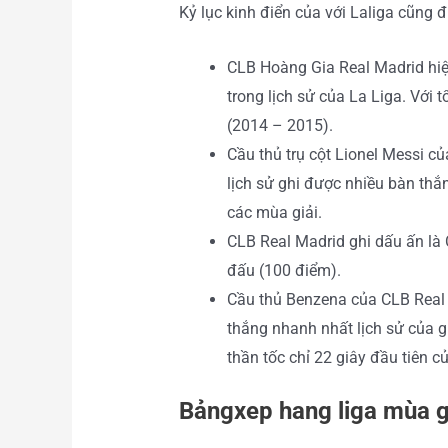
Kỷ lục kinh điển của với Laliga cũng đ
CLB Hoàng Gia Real Madrid hiệ
trong lịch sử của La Liga. Với
(2014 – 2015).
Cầu thủ trụ cột Lionel Messi c
lịch sử ghi được nhiều bàn thắn
các mùa giải.
CLB Real Madrid ghi dấu ấn là 
đấu (100 điểm).
Cầu thủ Benzena của CLB Real M
thắng nhanh nhất lịch sử của 
thần tốc chỉ 22 giây đầu tiên c
Bảngxep hang liga mùa g