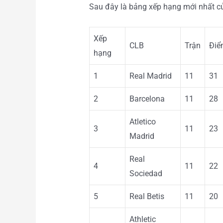
Sau đây là bảng xếp hạng mới nhất củ
Xếp
CLB
Trận
Điể
hạng
1
Real Madrid
11
31
2
Barcelona
11
28
Atletico
3
11
23
Madrid
Real
4
11
22
Sociedad
5
Real Betis
11
20
Athletic