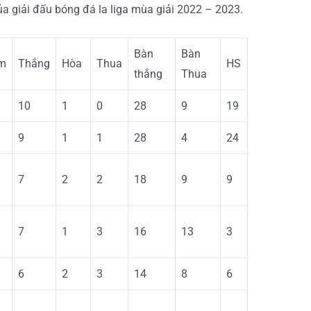
a giải đấu bóng đá la liga mùa giải 2022 – 2023.
Bàn
Bàn
m
Thắng
Hòa
Thua
HS
thắng
Thua
10
1
0
28
9
19
9
1
1
28
4
24
7
2
2
18
9
9
7
1
3
16
13
3
6
2
3
14
8
6