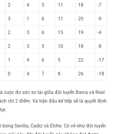
2
4
5
11
18
-7
3
1
6
11
20
-9
2
3
6
15
19
-4
2
3
5
10
18
-8
1
4
6
5
22
-17
0
4
7
8
26
-18
là cuộc đọ sức so tài giữa đội tuyển Barca và Real.
ch chỉ 2 điểm. Và trận đấu kế tiếp sẽ là quyết định
tại.
i bóng Sevilla, Cadiz và Elche. Có vẻ như đội tuyển