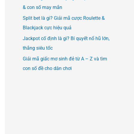
& con số may mắn
Split bet là gì? Giải mã cược Roulette &
Blackjack cực hiệu quả
Jackpot cố định là gì? Bí quyết nổ hũ lớn,
thắng siêu tốc
Giải mã giấc mơ sinh đẻ từ A – Z và tìm
con số đề cho dân chơi