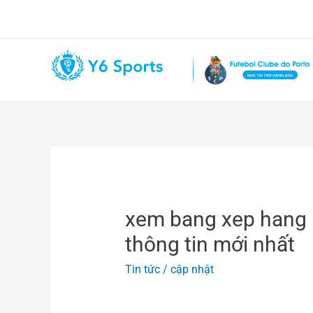
xem bang xep hang l
thông tin mới nhất
Tin tức
/
cập nhật