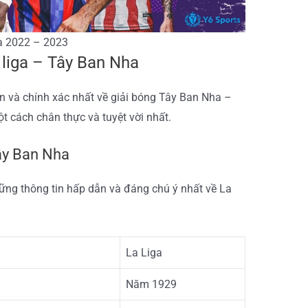
ga 2022 – 2023
 liga – Tây Ban Nha
 và chính xác nhất về giải bóng Tây Ban Nha –
ột cách chân thực và tuyệt vời nhất.
Tây Ban Nha
ng thông tin hấp dẫn và đáng chú ý nhất về La
La Liga
Năm 1929