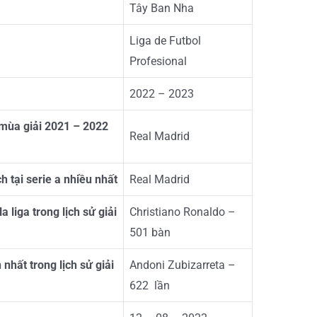
Tây Ban Nha
Liga de Futbol
Profesional
2022 – 2023
g mùa giải 2021 – 2022
Real Madrid
h tại serie a nhiều nhất
Real Madrid
a liga trong lịch sử giải
Christiano Ronaldo –
501 bàn
 nhất trong lịch sử giải
Andoni Zubizarreta –
622 lần