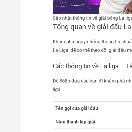
Cập nhật thông tin về giải bóng La li
Tổng quan về giải đấu La
Khám phá ngay những thông tin chuẩn
La Liga, để có thể theo dõi giải đấu m
Các thông tin về La liga – 
Để 868h đưa các bạn đi khám phá nhữ
liga:
Tên gọi của giải đấu
Năm thành lập giải