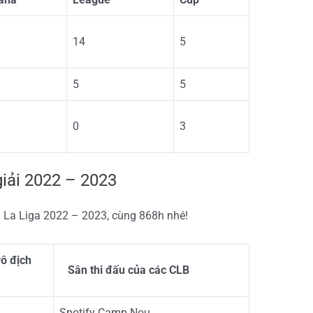
14
5
5
5
0
3
giải 2022 – 2023
i La Liga 2022 – 2023, cùng 868h nhé!
 vô địch
Sân thi đấu của các CLB
Spotify Camp Nou