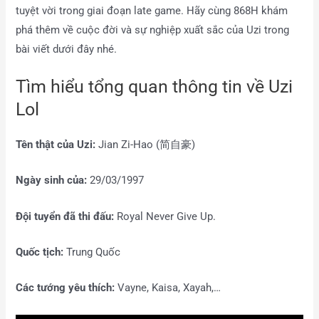
tuyệt vời trong giai đoạn late game. Hãy cùng 868H khám
phá thêm về cuộc đời và sự nghiệp xuất sắc của Uzi trong
bài viết dưới đây nhé.
Tìm hiểu tổng quan thông tin về Uzi
Lol
Tên thật của Uzi:
Jian Zi-Hao (简自豪)
Ngày sinh của:
29/03/1997
Đội tuyển đã thi đấu:
Royal Never Give Up.
Quốc tịch:
Trung Quốc
Các tướng yêu thích:
Vayne, Kaisa, Xayah,…