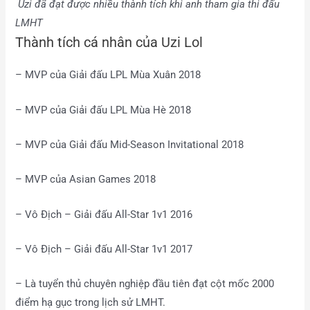
Uzi đã đạt được nhiều thành tích khi anh tham gia thi đấu
LMHT
Thành tích cá nhân của Uzi Lol
– MVP của Giải đấu LPL Mùa Xuân 2018
– MVP của Giải đấu LPL Mùa Hè 2018
– MVP của Giải đấu Mid-Season Invitational 2018
– MVP của Asian Games 2018
– Vô Địch – Giải đấu All-Star 1v1 2016
– Vô Địch – Giải đấu All-Star 1v1 2017
– Là tuyển thủ chuyên nghiệp đầu tiên đạt cột mốc 2000
điểm hạ gục trong lịch sử LMHT.