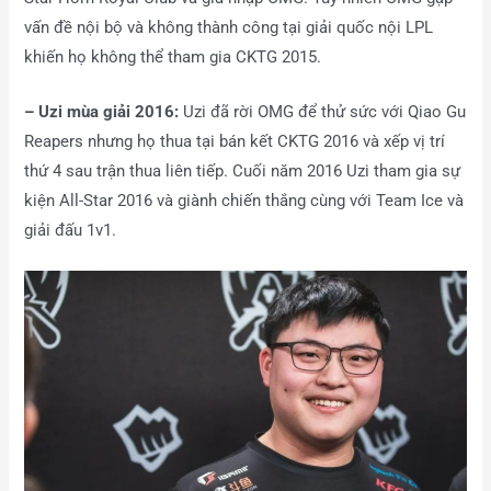
vấn đề nội bộ và không thành công tại giải quốc nội LPL
khiến họ không thể tham gia CKTG 2015.
– Uzi mùa giải 2016:
Uzi đã rời OMG để thử sức với Qiao Gu
Reapers nhưng họ thua tại bán kết CKTG 2016 và xếp vị trí
thứ 4 sau trận thua liên tiếp. Cuối năm 2016 Uzi tham gia sự
kiện All-Star 2016 và giành chiến thắng cùng với Team Ice và
giải đấu 1v1.