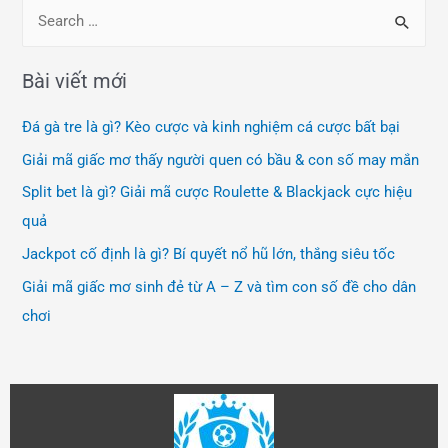
Bài viết mới
Đá gà tre là gì? Kèo cược và kinh nghiệm cá cược bất bại
Giải mã giấc mơ thấy người quen có bầu & con số may mắn
Split bet là gì? Giải mã cược Roulette & Blackjack cực hiệu
quả
Jackpot cố định là gì? Bí quyết nổ hũ lớn, thắng siêu tốc
Giải mã giấc mơ sinh đẻ từ A – Z và tìm con số đề cho dân
chơi