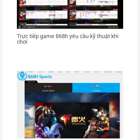
Trực tiếp game 868h yêu cầu kỹ thuật khi
chơi