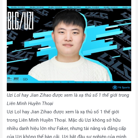
Uzi Lol hay Jian Zihao được xem là xạ thủ số 1 thế giới trong
Liên Minh Huyền Thoại
Uzi Lol hay Jian Zihao được xem là xạ thủ số 1 thế giới
trong Liên Minh Huyền Thoại. Mặc dù Uzi không sở hữu
nhiều danh hiệu lớn như Faker, nhưng tài năng và đẳng cấp
của Uzi không thể bàn cãi. Uzi bắt đầu sự nghiệp của mình