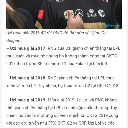
Uzi mùa giải 2016 đã rời OMG để thử sức với Qiao Gu
Reapers
– Uzi mùa giải 2017:
RNG của Uzi giành chiến thắng tại LPL
mùa xuân và mùa hè nhưng họ không thành công tại CKTG
2017 thua trước SK Telecom T1 của Faker tại bán kết.
– Uzi mùa giải 2018:
RNG giành chiến thắng tại LPL mùa
xuân và mùa hè. Tuy nhiên, họ thua trước G2 tại CKTG 2018.
– Uzi mùa giải 2019:
Mùa giải 2019 Uzi Lol và RNG không
thể giành chiến thắng tại LPL do anh gặp chấn thương. Tuy
nhiên, họ vẫn là một ứng cử viên mạnh tại CKTG 2019 cùng
với các đội tuyển như FPX, SKT, G2 và GRF. Uzi Lol và các