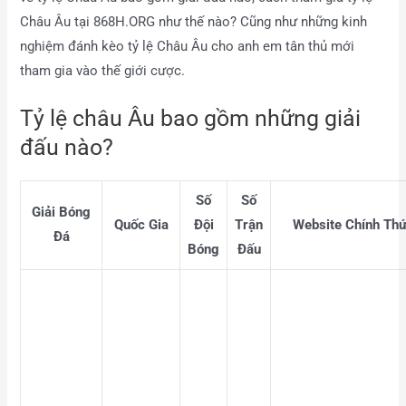
Châu Âu tại 868H.ORG như thế nào? Cũng như những kinh
nghiệm đánh kèo tỷ lệ Châu Âu cho anh em tân thủ mới
tham gia vào thế giới cược.
Tỷ lệ châu Âu bao gồm những giải
đấu nào?
Số
Số
Giải Bóng
Quốc Gia
Đội
Trận
Website Chính Th
Đá
Bóng
Đấu