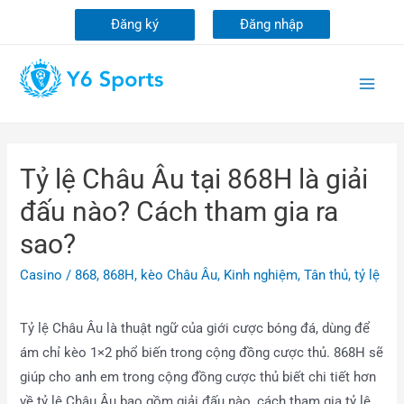
Đăng ký
Đăng nhập
Tỷ lệ Châu Âu tại 868H là giải
đấu nào? Cách tham gia ra
sao?
Casino
/
868
,
868H
,
kèo Châu Âu
,
Kinh nghiệm
,
Tân thủ
,
tỷ lệ
Tỷ lệ Châu Âu là thuật ngữ của giới cược bóng đá, dùng để
ám chỉ kèo 1×2 phổ biến trong cộng đồng cược thủ. 868H sẽ
giúp cho anh em trong cộng đồng cược thủ biết chi tiết hơn
về tỷ lệ Châu Âu bao gồm giải đấu nào, cách tham gia tỷ lệ