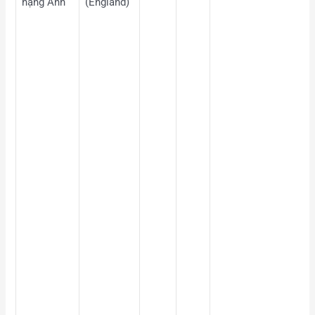
hạng Anh
(England)