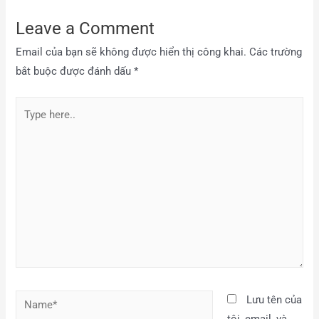
Leave a Comment
Email của bạn sẽ không được hiển thị công khai.
Các trường
bắt buộc được đánh dấu
*
Lưu tên của
tôi, email, và