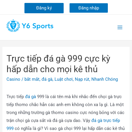
Đăng ký
Đăng nhập
Trực tiếp đá gà 999 cực kỳ
hấp dẫn cho mọi kê thủ
Casino
/
bắt mắt
,
đá gà
,
Luật chơi
,
Nạp rút
,
Nhanh Chóng
Trực tiếp
đá gà
999 là cái tên mà khi nhắc đến chọi gà trực
tiếp thomo chắc hẳn các anh em không còn xa lạ gì. Là một
trong những trường gà thomo casino cực nóng bỏng với các
trận chọi gà cựa sắt và đá gà cựa dao. Vậy
đá gà trực tiếp
999
có nghĩa là gì? Vì sao gà chọi 999 lại hấp dẫn các kê thủ