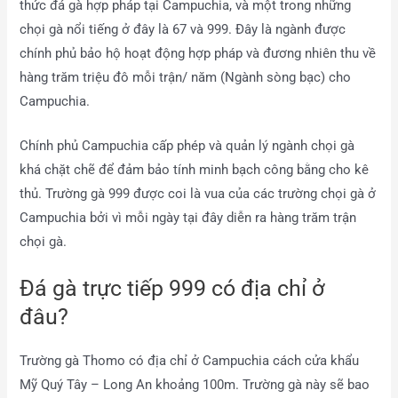
thức đá gà hợp pháp tại Campuchia, và một trong những
chọi gà nổi tiếng ở đây là 67 và 999. Đây là ngành được
chính phủ bảo hộ hoạt động hợp pháp và đương nhiên thu về
hàng trăm triệu đô mỗi trận/ năm (Ngành sòng bạc) cho
Campuchia.
Chính phủ Campuchia cấp phép và quản lý ngành chọi gà
khá chặt chẽ để đảm bảo tính minh bạch công bằng cho kê
thủ. Trường gà 999 được coi là vua của các trường chọi gà ở
Campuchia bởi vì mỗi ngày tại đây diễn ra hàng trăm trận
chọi gà.
Đá gà trực tiếp 999 có địa chỉ ở
đâu?
Trường gà Thomo có địa chỉ ở Campuchia cách cửa khẩu
Mỹ Quý Tây – Long An khoảng 100m. Trường gà này sẽ bao