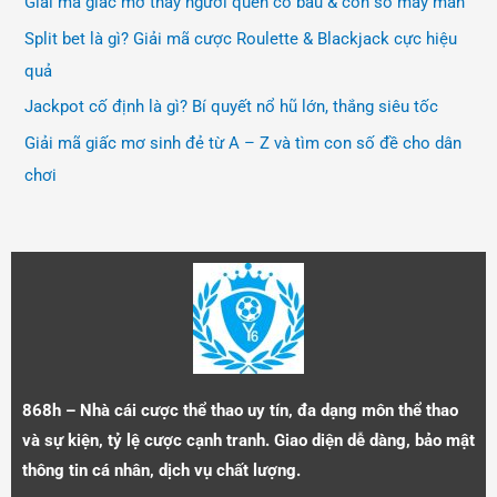
Giải mã giấc mơ thấy người quen có bầu & con số may mắn
Split bet là gì? Giải mã cược Roulette & Blackjack cực hiệu
quả
Jackpot cố định là gì? Bí quyết nổ hũ lớn, thắng siêu tốc
Giải mã giấc mơ sinh đẻ từ A – Z và tìm con số đề cho dân
chơi
868h – Nhà cái cược thể thao uy tín, đa dạng môn thể thao
và sự kiện, tỷ lệ cược cạnh tranh. Giao diện dễ dàng, bảo mật
thông tin cá nhân, dịch vụ chất lượng.