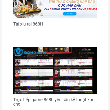
Tài xỉu tại 868H
Trực tiếp game 868h yêu cầu kỹ thuật khi
chơi