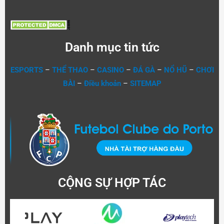
Danh mục tin tức
ESPORTS
–
THỂ THAO
–
CASINO
–
ĐÁ GÀ
–
NỔ HŨ
–
CHƠI
BÀI
–
Điều khoản
–
SITEMAP
CỘNG SỰ HỢP TÁC