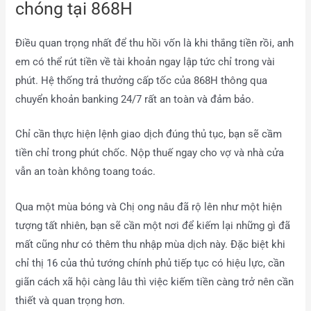
chóng tại 868H
Điều quan trọng nhất để thu hồi vốn là khi thắng tiền rồi, anh
em có thể rút tiền về tài khoản ngay lập tức chỉ trong vài
phút. Hệ thống trả thưởng cấp tốc của 868H thông qua
chuyển khoản banking 24/7 rất an toàn và đảm bảo.
Chỉ cần thực hiện lệnh giao dịch đúng thủ tục, bạn sẽ cầm
tiền chỉ trong phút chốc. Nộp thuế ngay cho vợ và nhà cửa
vẫn an toàn không toang toác.
Qua một mùa bóng và Chị ong nâu
đã rộ lên như một hiện
tượng tất nhiên, bạn sẽ cần một nơi để kiếm lại những gì đã
mất cũng như có thêm thu nhập mùa dịch này. Đặc biệt khi
chỉ thị 16 của thủ tướng chính phủ tiếp tục có hiệu lực, cần
giãn cách xã hội càng lâu thì việc kiếm tiền càng trở nên cần
thiết và quan trọng hơn.