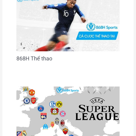
868H Thể thao