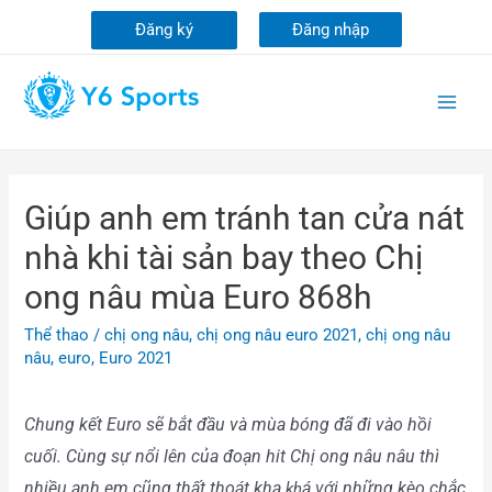
Đăng ký
Đăng nhập
Giúp anh em tránh tan cửa nát
nhà khi tài sản bay theo Chị
ong nâu mùa Euro 868h
Thể thao
/
chị ong nâu
,
chị ong nâu euro 2021
,
chị ong nâu
nâu
,
euro
,
Euro 2021
Chung kết Euro sẽ bắt đầu và mùa bóng đã đi vào hồi
cuối. Cùng sự nổi lên của đoạn hit Chị ong nâu
nâu thì
nhiều anh em cũng thất thoát kha
á với nhữ
ng kèo chắc
kh