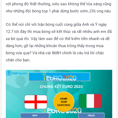
với phong độ thất thường, siêu sao không thể tỏa sáng cũng
như những đội bóng top 1 phải dừng bước sớm.,Chị ong nâu
Có thể nói chỉ với trận bóng cuối cùng giữa Anh và Ý ngày
12.7 tới đây thì mùa bóng sẽ kết thúc và rất nhiều anh em đã
xa bờ quá rồi. Vậy làm sao để có thể kiếm tiền nhanh và dễ
dàng hơn, gỡ lại những khoản thua trông thấy trong mùa
bóng vừa qua? Và nhà cái 868H chính là câu trả lời chắc
chắn cho bạn.