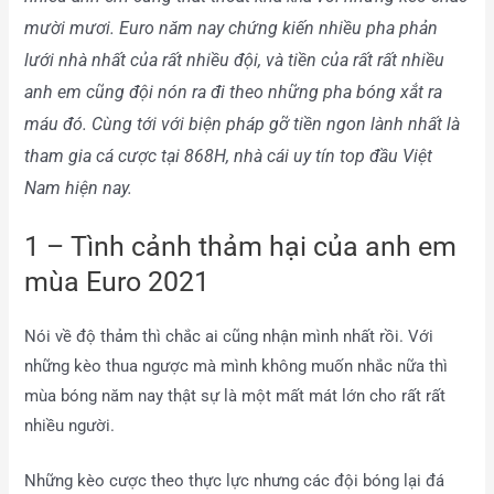
mười mươi. Euro năm nay chứng kiến nhiều pha phản
lưới nhà nhất của rất nhiều đội, và tiền của rất rất nhiều
anh em cũng đội nón ra đi theo những pha bóng xắt ra
máu đó. Cùng tới với biện pháp gỡ tiền ngon lành nhất là
tham gia cá cược tại 868H, nhà cái uy tín top đầu Việt
Nam hiện nay.
1 – Tình cảnh thảm hại của anh em
mùa Euro 2021
Nói về độ thảm thì chắc ai cũng nhận mình nhất rồi. Với
những kèo thua ngược mà mình không muốn nhắc nữa thì
mùa bóng năm nay thật sự là một mất mát lớn cho rất rất
nhiều người.
Những kèo cược theo thực lực nhưng các đội bóng lại đá