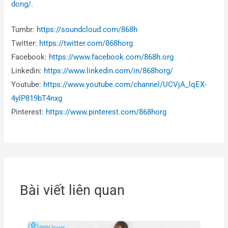
dong/
.
Tumbr:
https://soundcloud.com/868h
Twitter:
https://twitter.com/868horg
Facebook:
https://www.facebook.com/868h.org
Linkedin:
https://www.linkedin.com/in/868horg/
Youtube:
https://www.youtube.com/channel/UCVjA_lqEX-
4ylP819bT4nxg
Pinterest:
https://www.pinterest.com/868horg
Bài viết liên quan