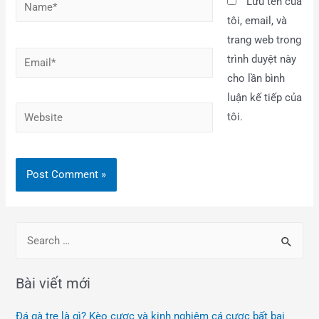
Lưu tên của
tôi, email, và
trang web trong
trình duyệt này
cho lần bình
luận kế tiếp của
tôi.
Bài viết mới
Đá gà tre là gì? Kèo cược và kinh nghiệm cá cược bất bại