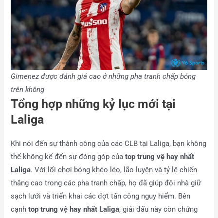
Gimenez được đánh giá cao ở những pha tranh chấp bóng
trên không
Tổng hợp những kỷ lục mới tại
Laliga
Khi nói đến sự thành công của các CLB tại Laliga, bạn không
thể không kể đến sự đóng góp của
top trung vệ hay nhất
Laliga
. Với lối chơi bóng khéo léo, lão luyện và tỷ lệ chiến
thắng cao trong các pha tranh chấp, họ đã giúp đội nhà giữ
sạch lưới và triển khai các đợt tấn công nguy hiểm. Bên
cạnh
top trung vệ hay nhất Laliga
, giải đấu này còn chứng