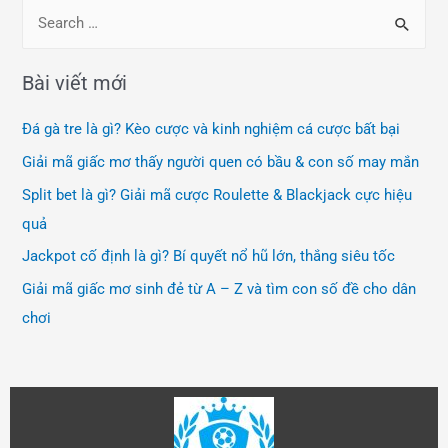
Bài viết mới
Đá gà tre là gì? Kèo cược và kinh nghiệm cá cược bất bại
Giải mã giấc mơ thấy người quen có bầu & con số may mắn
Split bet là gì? Giải mã cược Roulette & Blackjack cực hiệu
quả
Jackpot cố định là gì? Bí quyết nổ hũ lớn, thắng siêu tốc
Giải mã giấc mơ sinh đẻ từ A – Z và tìm con số đề cho dân
chơi