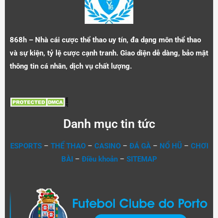
868h – Nhà cái cược thể thao uy tín, đa dạng môn thể thao
và sự kiện, tỷ lệ cược cạnh tranh. Giao diện dễ dàng, bảo mật
thông tin cá nhân, dịch vụ chất lượng.
Danh mục tin tức
ESPORTS
–
THỂ THAO
–
CASINO
–
ĐÁ GÀ
–
NỔ HŨ
–
CHƠI
BÀI
–
Điều khoản
–
SITEMAP