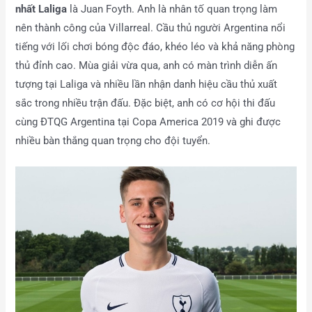
nhất Laliga
là Juan Foyth. Anh là nhân tố quan trọng làm
nên thành công của Villarreal. Cầu thủ người Argentina nổi
tiếng với lối chơi bóng độc đáo, khéo léo và khả năng phòng
thủ đỉnh cao. Mùa giải vừa qua, anh có màn trình diễn ấn
tượng tại Laliga và nhiều lần nhận danh hiệu cầu thủ xuất
sắc trong nhiều trận đấu. Đặc biệt, anh có cơ hội thi đấu
cùng ĐTQG Argentina tại Copa America 2019 và ghi được
nhiều bàn thắng quan trọng cho đội tuyển.