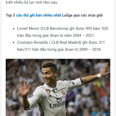
kiến nhiều kỷ lục mới như sau:
Top 5
cầu thủ ghi bàn nhiều nhất
Laliga qua các mùa giải
Lionel Messi (CLB Barcelona) ghi được 495 bàn/ 520
trận đấu trong giai đoạn từ năm 2004 – 2021.
Cristiano Ronaldo ( CLB Real Madrid) ghi được 311
bàn/211 trận đấu trong giai đoạn từ 2009 – 2018.