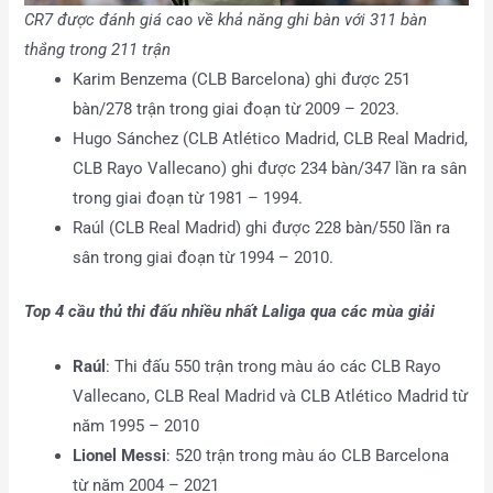
CR7 được đánh giá cao về khả năng ghi bàn với 311 bàn
thắng trong 211 trận
Karim Benzema (CLB Barcelona) ghi được 251
bàn/278 trận trong giai đoạn từ 2009 – 2023.
Hugo Sánchez (CLB Atlético Madrid, CLB Real Madrid,
CLB Rayo Vallecano) ghi được 234 bàn/347 lần ra sân
trong giai đoạn từ 1981 – 1994.
Raúl (CLB Real Madrid) ghi được 228 bàn/550 lần ra
sân trong giai đoạn từ 1994 – 2010.
Top 4 cầu thủ thi đấu nhiều nhất Laliga qua các mùa giải
Raúl
: Thi đấu 550 trận trong màu áo các CLB Rayo
Vallecano, CLB Real Madrid và CLB Atlético Madrid từ
năm 1995 – 2010
Lionel Messi
: 520 trận trong màu áo CLB Barcelona
từ năm 2004 – 2021