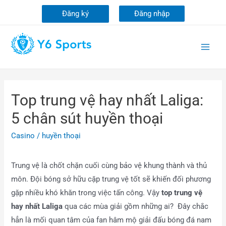
Đăng ký
Đăng nhập
Top trung vệ hay nhất Laliga:
5 chân sút huyền thoại
Casino
/
huyền thoại
Trung vệ là chốt chặn cuối cùng bảo vệ khung thành và thủ
môn. Đội bóng sở hữu cặp trung vệ tốt sẽ khiến đối phương
gặp nhiều khó khăn trong việc tấn công. Vậy
top trung vệ
hay nhất Laliga
qua các mùa giải gồm những ai? Đây chắc
hẳn là mối quan tâm của fan hâm mộ giải đấu bóng đá nam