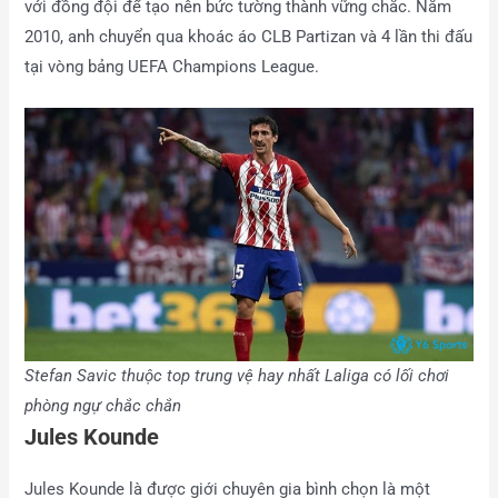
với đồng đội để tạo nên bức tường thành vững chắc. Năm
2010, anh chuyển qua khoác áo CLB Partizan và 4 lần thi đấu
tại vòng bảng UEFA Champions League.
Stefan Savic thuộc top trung vệ hay nhất Laliga có lối chơi
phòng ngự chắc chắn
Jules Kounde
Jules Kounde là được giới chuyên gia bình chọn là một