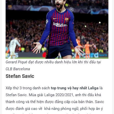
Gerard Piqué đạt được nhiều danh hiệu lớn khi thi đấu tại
CLB Barcelona
Stefan Savic
Xếp thứ 3 trong danh sách
top trung vệ hay nhất Laliga
là
Stefan Savic. Mùa giải Laliga 2020/2021, anh thi đấu khá
thành công và thể hiện được đẳng cấp của bản thân. Savic
được đánh giá cao về khả năng phòng ngữ, phối hợp ăn ý