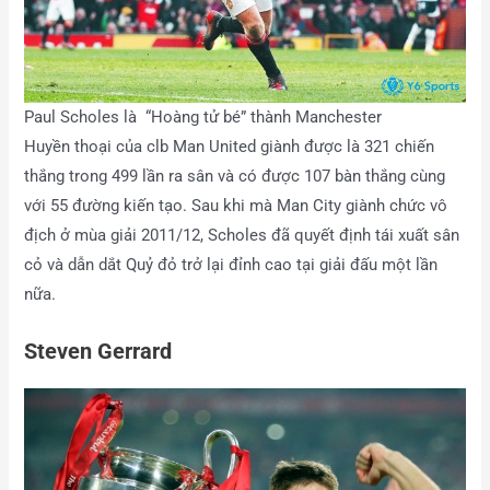
Paul Scholes là “Hoàng tử bé” thành Manchester
Huyền thoại của clb Man United giành được là 321 chiến
thắng trong 499 lần ra sân và có được 107 bàn thắng cùng
với 55 đường kiến tạo. Sau khi mà Man City giành chức vô
địch ở mùa giải 2011/12, Scholes đã quyết định tái xuất sân
cỏ và dẫn dắt Quỷ đỏ trở lại đỉnh cao tại giải đấu một lần
nữa.
Steven Gerrard