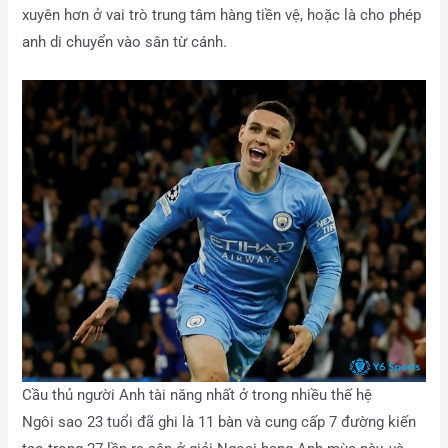
xuyên hơn ở vai trò trung tâm hàng tiền vệ, hoặc là cho phép
anh di chuyển vào sân từ cánh.
Cầu thủ người Anh tài năng nhất ở trong nhiều thế hệ
Ngôi sao 23 tuổi đã ghi là 11 bàn và cung cấp 7 đường kiến ​​