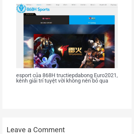
esport của 868H tructiepdabong Euro2021,
kênh giải trí tuyệt vời không nên bỏ qua
Leave a Comment