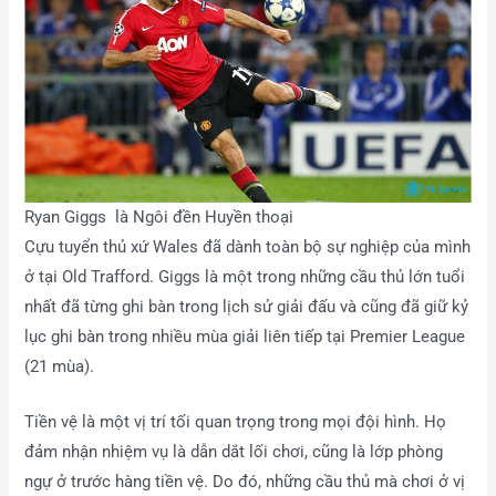
Ryan Giggs là Ngôi đền Huyền thoại
Cựu tuyển thủ xứ Wales đã dành toàn bộ sự nghiệp của mình
ở tại Old Trafford. Giggs là một trong những cầu thủ lớn tuổi
nhất đã từng ghi bàn trong lịch sử giải đấu và cũng đã giữ kỷ
lục ghi bàn trong nhiều mùa giải liên tiếp tại Premier League
(21 mùa).
Tiền vệ là một vị trí tối quan trọng trong mọi đội hình. Họ
đảm nhận nhiệm vụ là dẫn dắt lối chơi, cũng là lớp phòng
ngự ở trước hàng tiền vệ. Do đó, những cầu thủ mà chơi ở vị