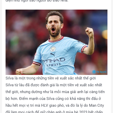
diện như ngôi sao người Bồ Đào Nha.
Silva là một trong những tiền vệ xuất sắc nhất thế giới
Silva từ lâu đã được đánh giá là một tiền vệ xuất sắc nhất
thế giới, nhưng dường như là mỗi mùa giải anh lại càng tiến
bộ hơn. Điểm mạnh của Silva cũng có khả năng thi đấu ở
hầu hết mọi vị trí mà HLV giao phó, và đó là lý do Man City
đã làm mọi cách để giữ chân anh ở mùa hè 2023 bất chấp