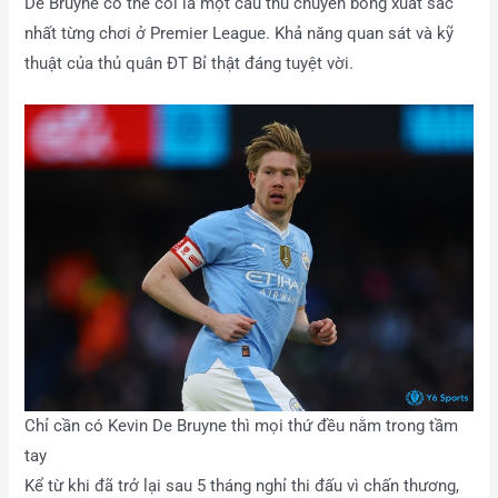
De Bruyne có thể coi là một cầu thủ chuyền bóng xuất sắc
nhất từng chơi ở Premier League. Khả năng quan sát và kỹ
thuật của thủ quân ĐT Bỉ thật đáng tuyệt vời.
Chỉ cần có Kevin De Bruyne thì mọi thứ đều nằm trong tầm
tay
Kể từ khi đã trở lại sau 5 tháng nghỉ thi đấu vì chấn thương,