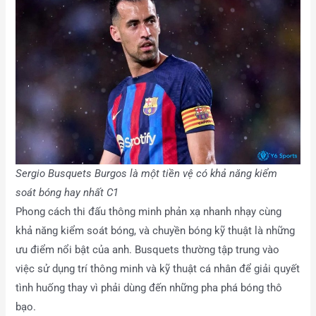
Sergio Busquets Burgos là một tiền vệ có khả năng kiểm
soát bóng hay nhất C1
Phong cách thi đấu thông minh phản xạ nhanh nhạy cùng
khả năng kiểm soát bóng, và chuyền bóng kỹ thuật là những
ưu điểm nổi bật của anh. Busquets thường tập trung vào
việc sử dụng trí thông minh và kỹ thuật cá nhân để giải quyết
tình huống thay vì phải dùng đến những pha phá bóng thô
bạo.