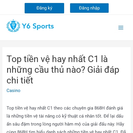
Đăng ký
Đăng nhập
Top tiền vệ hay nhất C1 là
những cầu thủ nào? Giải đáp
chi tiết
Casino
Top tiền vệ hay nhất C1 theo các chuyên gia 868H đánh giá
là những tiền vệ tài năng có kỹ thuật cá nhân tốt. Để lại dấu
ấn sâu đậm trong lòng người hâm mộ của giải đấu này. Hãy
cùng 868H tìm hiểu danh sách những tiền vệ hay nhất C1. Đã