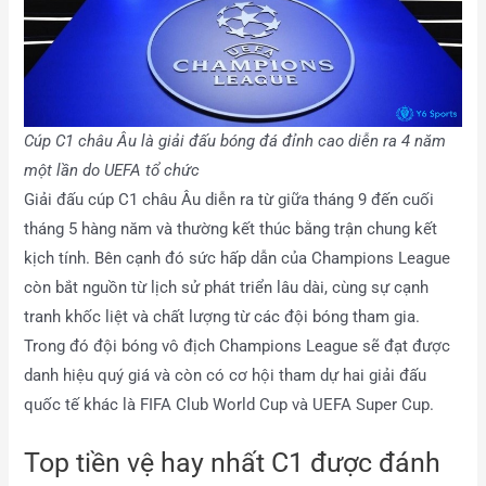
Cúp C1 châu Âu là giải đấu bóng đá đỉnh cao diễn ra 4 năm
một lần do UEFA tổ chức
Giải đấu cúp C1 châu Âu diễn ra từ giữa tháng 9 đến cuối
tháng 5 hàng năm và thường kết thúc bằng trận chung kết
kịch tính. Bên cạnh đó sức hấp dẫn của Champions League
còn bắt nguồn từ lịch sử phát triển lâu dài, cùng sự cạnh
tranh khốc liệt và chất lượng từ các đội bóng tham gia.
Trong đó đội bóng vô địch Champions League sẽ đạt được
danh hiệu quý giá và còn có cơ hội tham dự hai giải đấu
quốc tế khác là FIFA Club World Cup và UEFA Super Cup.
Top tiền vệ hay nhất C1 được đánh