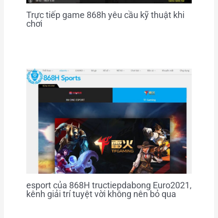
Trực tiếp game 868h yêu cầu kỹ thuật khi
chơi
esport của 868H tructiepdabong Euro2021,
kênh giải trí tuyệt vời không nên bỏ qua