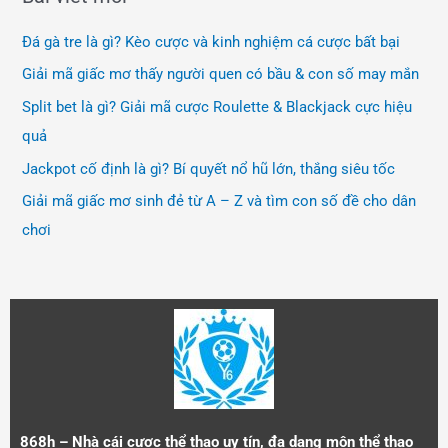
Đá gà tre là gì? Kèo cược và kinh nghiệm cá cược bất bại
Giải mã giấc mơ thấy người quen có bầu & con số may mắn
Split bet là gì? Giải mã cược Roulette & Blackjack cực hiệu
quả
Jackpot cố định là gì? Bí quyết nổ hũ lớn, thắng siêu tốc
Giải mã giấc mơ sinh đẻ từ A – Z và tìm con số đề cho dân
chơi
868h – Nhà cái cược thể thao uy tín, đa dạng môn thể thao