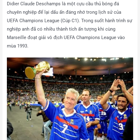
Didier Claude Deschamps là một cựu cầu thủ bóng đá
chuyên nghiệp để lại dấu ấn đáng nhớ trong lịch sử của
UEFA Champions League (Cúp C1). Trong suốt hành trình sự
nghiệp anh đã có nhiều thành tích ấn tượng khi cùng
Marseille đoạt giải vô địch UEFA Champions League vào
mùa 1993.