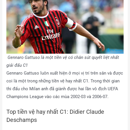
Gennaro Gattuso là một tiền vệ có chân sút quyết liệt nhất
giải đấu C1
Gennaro Gattuso luôn xuất hiện ở mọi vị trí trên sân và được
coi là một trong những tiền vệ hay nhất C1. Trong thời gian
thi đấu cho Milan anh đã giành được hai lần vô địch UEFA
Champions League vào các mùa 2002-03 và 2006-07.
Top tiền vệ hay nhất C1: Didier Claude
Deschamps