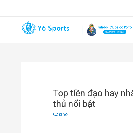
Top tiền đạo hay nh
thủ nổi bật
Casino