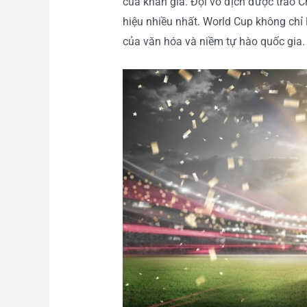
của khán giả. Đội vô địch được trao Ch
hiệu nhiều nhất. World Cup không chỉ 
của văn hóa và niềm tự hào quốc gia.