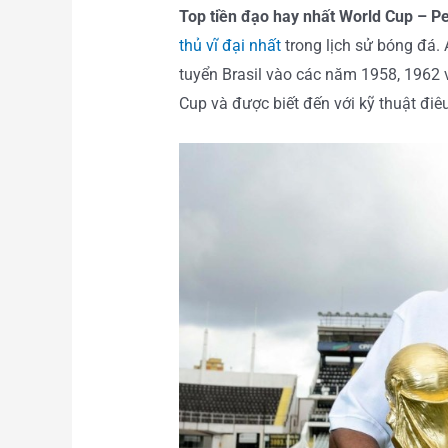
Top tiền đạo hay nhất World Cup – Pe
thủ vĩ đại nhất
trong lịch sử bóng đá.
tuyển Brasil vào các năm 1958, 1962 
Cup và được biết đến với kỹ thuật điê