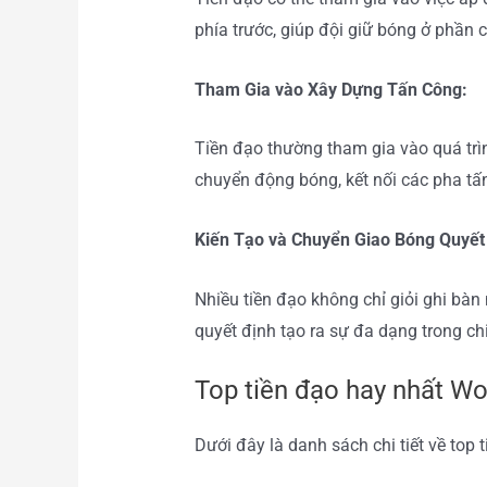
phía trước, giúp đội giữ bóng ở phần 
Tham Gia vào Xây Dựng Tấn Công:
Tiền đạo thường tham gia vào quá trìn
chuyển động bóng, kết nối các pha tấ
Kiến Tạo và Chuyển Giao Bóng Quyết
Nhiều tiền đạo không chỉ giỏi ghi bàn
quyết định tạo ra sự đa dạng trong ch
Top tiền đạo hay nhất Wo
Dưới đây là danh sách chi tiết về top 