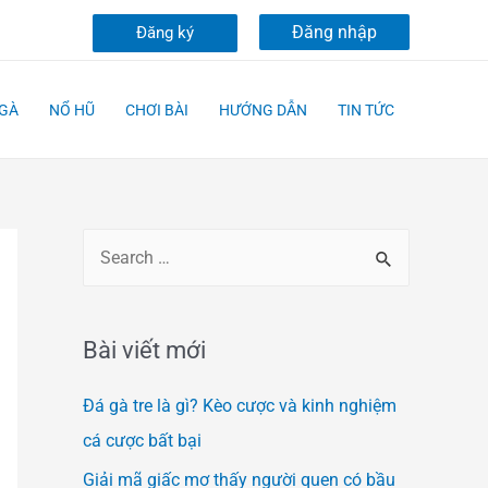
Đăng nhập
Đăng ký
 GÀ
NỔ HŨ
CHƠI BÀI
HƯỚNG DẪN
TIN TỨC
Bài viết mới
Đá gà tre là gì? Kèo cược và kinh nghiệm
cá cược bất bại
Giải mã giấc mơ thấy người quen có bầu