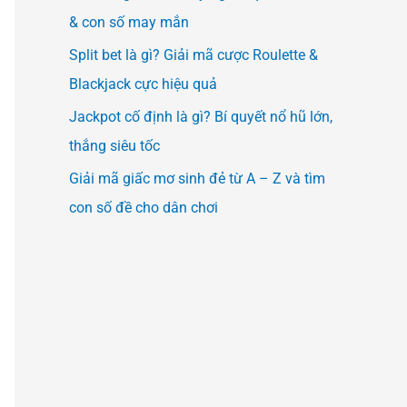
& con số may mắn
Split bet là gì? Giải mã cược Roulette &
Blackjack cực hiệu quả
Jackpot cố định là gì? Bí quyết nổ hũ lớn,
thắng siêu tốc
Giải mã giấc mơ sinh đẻ từ A – Z và tìm
con số đề cho dân chơi