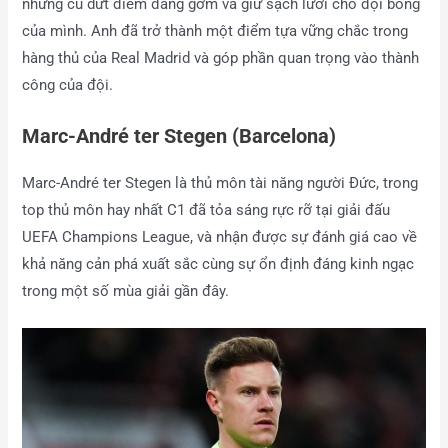
những cú dứt điểm đáng gờm và giữ sạch lưới cho đội bóng
của mình. Anh đã trở thành một điểm tựa vững chắc trong
hàng thủ của Real Madrid và góp phần quan trọng vào thành
công của đội.
Marc-André ter Stegen (Barcelona)
Marc-André ter Stegen là thủ môn tài năng người Đức, trong
top thủ môn hay nhất C1 đã tỏa sáng rực rỡ tại giải đấu
UEFA Champions League, và nhận được sự đánh giá cao về
khả năng cản phá xuất sắc cùng sự ổn định đáng kinh ngạc
trong một số mùa giải gần đây.