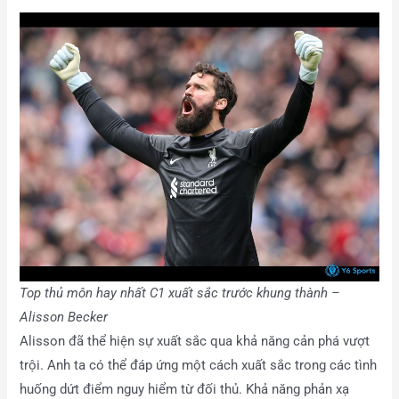
Top thủ môn hay nhất C1 xuất sắc trước khung thành –
Alisson Becker
Alisson đã thể hiện sự xuất sắc qua khả năng cản phá vượt
trội. Anh ta có thể đáp ứng một cách xuất sắc trong các tình
huống dứt điểm nguy hiểm từ đối thủ. Khả năng phản xạ