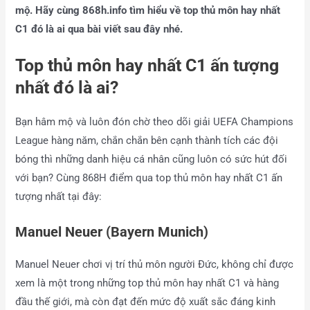
mộ. Hãy cùng 868h.info tìm hiểu về top thủ môn hay nhất
C1 đó là ai qua bài viết sau đây nhé.
Top thủ môn hay nhất C1 ấn tượng
nhất đó là ai?
Bạn hâm mộ và luôn đón chờ theo dõi giải UEFA Champions
League hàng năm, chắn chắn bên cạnh thành tích các đội
bóng thì những danh hiệu cá nhân cũng luôn có sức hút đối
với bạn? Cùng 868H điểm qua top thủ môn hay nhất C1 ấn
tượng nhất tại đây:
Manuel Neuer (Bayern Munich)
Manuel Neuer chơi vị trí thủ môn người Đức, không chỉ được
xem là một trong những top thủ môn hay nhất C1 và hàng
đầu thế giới, mà còn đạt đến mức độ xuất sắc đáng kinh