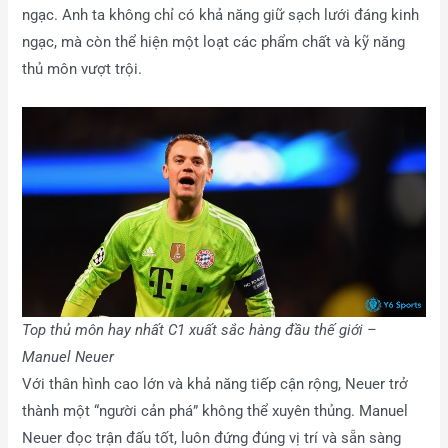
ngạc. Anh ta không chỉ có khả năng giữ sạch lưới đáng kinh
ngạc, mà còn thể hiện một loạt các phẩm chất và kỹ năng
thủ môn vượt trội.
Top thủ môn hay nhất C1 xuất sắc hàng đầu thế giới –
Manuel Neuer
Với thân hình cao lớn và khả năng tiếp cận rộng, Neuer trở
thành một “người cản phá” không thể xuyên thủng. Manuel
Neuer đọc trận đấu tốt, luôn đứng đúng vị trí và sẵn sàng