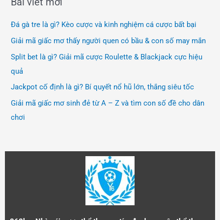
Bài viết mới
Đá gà tre là gì? Kèo cược và kinh nghiệm cá cược bất bại
Giải mã giấc mơ thấy người quen có bầu & con số may mắn
Split bet là gì? Giải mã cược Roulette & Blackjack cực hiệu
quả
Jackpot cố định là gì? Bí quyết nổ hũ lớn, thắng siêu tốc
Giải mã giấc mơ sinh đẻ từ A – Z và tìm con số đề cho dân
chơi