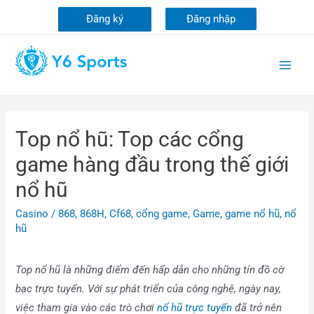
Đăng ký
Đăng nhập
Top nổ hũ: Top các cổng
game hàng đầu trong thế giới
nổ hũ
Casino
/
868
,
868H
,
Cf68
,
cổng game
,
Game
,
game nổ hũ
,
nổ
hũ
Top nổ hũ là những điểm đến hấp dẫn cho những tín đồ cờ
bạc trực tuyến. Với sự phát triển của công nghệ, ngày nay,
việc tham gia vào các trò chơi
nổ hũ trực tuyến
đã trở nên