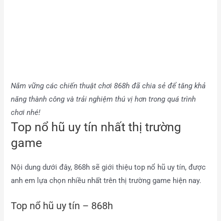
Nắm vững các chiến thuật chơi 868h đã chia sẻ để tăng khả
năng thành công và trải nghiệm thú vị hơn trong quá trình
chơi nhé!
Top nổ hũ uy tín nhất thị trường
game
Nội dung dưới đây, 868h sẽ giới thiệu top nổ hũ uy tín, được
anh em lựa chọn nhiều nhất trên thị trường game hiện nay.
Top nổ hũ uy tín – 868h