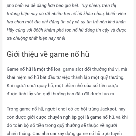
phổ biến và dễ dàng hơn bao giờ hết. Tuy nhiên, trên thị
trường hiện nay có rất nhiều top nổ hũ khác nhau, khiến việc
lựa chọn một địa chỉ đáng tin cậy và uy tín trở nên khó khăn.
Hãy cùng với 868h khám phá top nổ hũ đáng tin cậy và được
ưa chuộng nhất hiện nay nhé!
Giới thiệu về game nổ hũ
Game nổ hũ là một thể loại game slot đổi thưởng thú vị, mà
khái niệm nổ hũ bắt đầu từ việc thành lập một quỹ thưởng.
Khi người chơi quay hũ, một phần nhỏ của số tiền cược
được tích lũy vào quỹ thưởng ban đầu đã được tạo ra.
Trong game nổ hũ, người chơi có cơ hội trúng Jackpot, hay
còn được giới cược chuyên nghiệp gọi là game nổ hũ, và khi
đó toàn bộ số tiền trong quỹ thưởng sẽ thuộc về người
chiến thắng. Các nhà cái xây dựng game nổ hũ trực tuyến