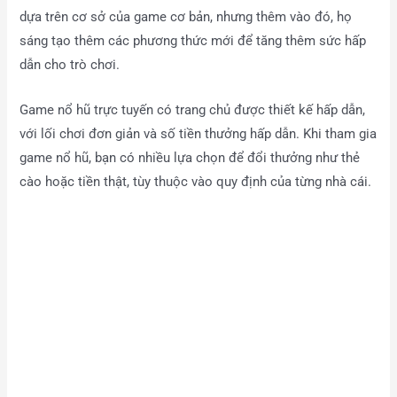
dựa trên cơ sở của game cơ bản, nhưng thêm vào đó, họ
sáng tạo thêm các phương thức mới để tăng thêm sức hấp
dẫn cho trò chơi.
Game nổ hũ trực tuyến có trang chủ được thiết kế hấp dẫn,
với lối chơi đơn giản và số tiền thưởng hấp dẫn. Khi tham gia
game nổ hũ, bạn có nhiều lựa chọn để đổi thưởng như thẻ
cào hoặc tiền thật, tùy thuộc vào quy định của từng nhà cái.