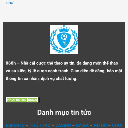
chơi
868h – Nhà cái cược thể thao uy tín, đa dạng môn thể thao
và sự kiện, tỷ lệ cược cạnh tranh. Giao diện dễ dàng, bảo mật
thông tin cá nhân, dịch vụ chất lượng.
Danh mục tin tức
ESPORTS
–
THỂ THAO
–
CASINO
–
ĐÁ GÀ
–
NỔ HŨ
–
CHƠI