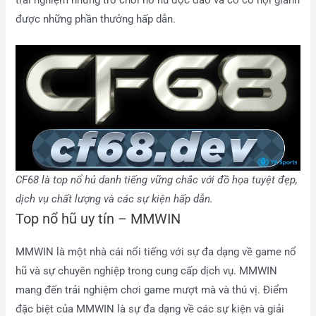
được những phần thưởng hấp dẫn.
CF68 là top nổ hủ danh tiếng vững chắc với đồ họa tuyệt đẹp,
dịch vụ chất lượng và các sự kiện hấp dẫn.
Top nổ hũ uy tín – MMWIN
MMWIN là một nhà cái nổi tiếng với sự đa dạng về game nổ
hũ và sự chuyên nghiệp trong cung cấp dịch vụ. MMWIN
mang đến trải nghiệm chơi game mượt mà và thú vị. Điểm
đặc biệt của MMWIN là sự đa dạng về các sự kiện và giải