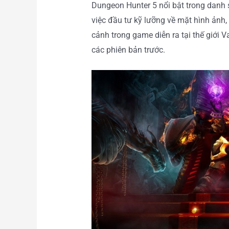
Dungeon Hunter 5 nổi bật trong danh
việc đầu tư kỹ lưỡng về mặt hình ảnh,
cảnh trong game diễn ra tại thế giới Va
các phiên bản trước.