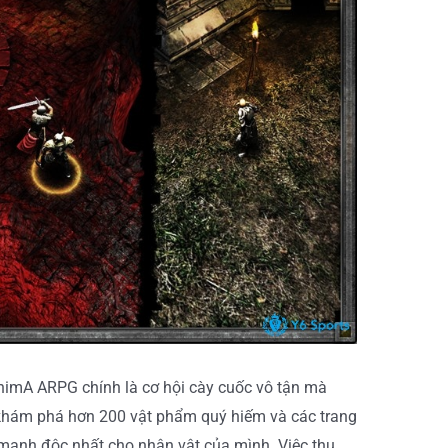
imA ARPG chính là cơ hội cày cuốc vô tận mà
 khám phá hơn 200 vật phẩm quý hiếm và các trang
 mạnh độc nhất cho nhân vật của mình. Việc thu