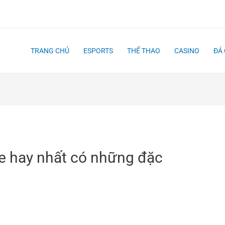
TRANG CHỦ
ESPORTS
THỂ THAO
CASINO
ĐÁ
e hay nhất có những đặc