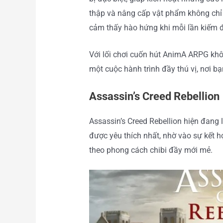
thập và nâng cấp vật phẩm không chỉ 
cảm thấy hào hứng khi mỗi lần kiếm đ
Với lối chơi cuốn hút AnimA ARPG khôn
một cuộc hành trình đầy thú vị, nơi bạ
Assassin’s Creed Rebellion
Assassin’s Creed Rebellion hiện đang
được yêu thích nhất, nhờ vào sự kết h
theo phong cách chibi đầy mới mẻ.