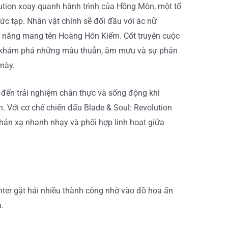
ution xoay quanh hành trình của Hồng Môn, một tổ
ức tạp. Nhân vật chính sẽ đối đầu với ác nữ
n năng mang tên Hoàng Hôn Kiếm. Cốt truyện cuộc
òn khám phá những mâu thuẫn, âm mưu và sự phản
 này.
đến trải nghiệm chân thực và sống động khi
n. Với cơ chế chiến đấu Blade & Soul: Revolution
phản xạ nhanh nhạy và phối hợp linh hoạt giữa
ter gặt hái nhiều thành công nhờ vào đồ họa ấn
.