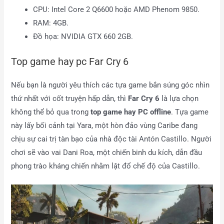
CPU: Intel Core 2 Q6600 hoặc AMD Phenom 9850.
RAM: 4GB.
Đồ họa: NVIDIA GTX 660 2GB.
Top game hay pc Far Cry 6
Nếu bạn là người yêu thích các tựa game bắn súng góc nhìn
thứ nhất với cốt truyện hấp dẫn, thì
Far Cry 6
là lựa chọn
không thể bỏ qua trong
top game hay PC offline
. Tựa game
này lấy bối cảnh tại Yara, một hòn đảo vùng Caribe đang
chịu sự cai trị tàn bạo của nhà độc tài Antón Castillo. Người
chơi sẽ vào vai Dani Roa, một chiến binh du kích, dẫn đầu
phong trào kháng chiến nhằm lật đổ chế độ của Castillo.