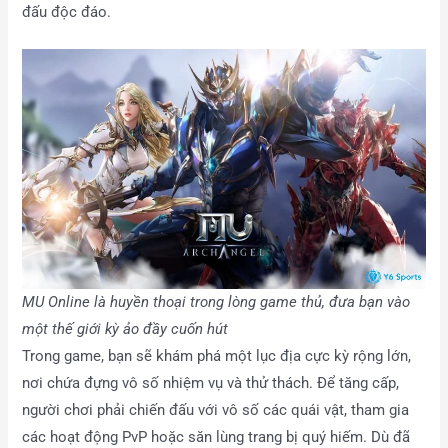
đấu độc đáo.
MU Online là huyền thoại trong lòng game thủ, đưa bạn vào
một thế giới kỳ ảo đầy cuốn hút
Trong game, bạn sẽ khám phá một lục địa cực kỳ rộng lớn,
nơi chứa đựng vô số nhiệm vụ và thử thách. Để tăng cấp,
người chơi phải chiến đấu với vô số các quái vật, tham gia
các hoạt động PvP hoặc săn lùng trang bị quý hiếm. Dù đã