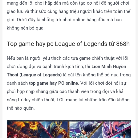
mang đến lối chơi hấp dẫn mà còn tạo cơ hội để người chơi
giao lưu và thử sức cùng hàng triệu người khác trên toàn thế
giới. Dưới đây là những trò chơi online hàng đầu mà bạn
không nên bỏ qua.
Top game hay pc League of Legends từ 868h
Nếu bạn là người yêu thích các tựa game chiến thuật với lối
chơi đồng đội và cạnh tranh kịch tính, thì
Liên Minh Huyền
Thoại (League of Legends)
là cái tên không thể bỏ qua trong
danh sách
top game hay PC online
. Với lối chơi đòi hỏi sự
phối hợp nhịp nhàng giữa các thành viên trong đội và khả
năng tư duy chiến thuật, LOL mang lại những trận đấu không
thể nào quên.