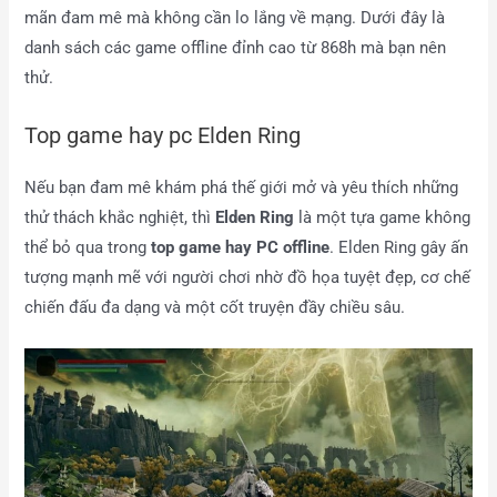
mãn đam mê mà không cần lo lắng về mạng. Dưới đây là
danh sách các game offline đỉnh cao từ 868h mà bạn nên
thử.
Top game hay pc Elden Ring
Nếu bạn đam mê khám phá thế giới mở và yêu thích những
thử thách khắc nghiệt, thì
Elden Ring
là một tựa game không
thể bỏ qua trong
top game hay PC offline
. Elden Ring gây ấn
tượng mạnh mẽ với người chơi nhờ đồ họa tuyệt đẹp, cơ chế
chiến đấu đa dạng và một cốt truyện đầy chiều sâu.