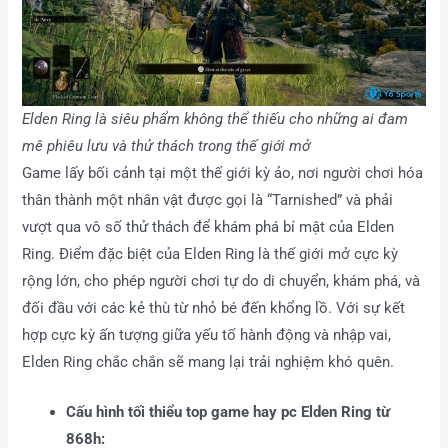
Elden Ring là siêu phẩm không thể thiếu cho những ai đam
mê phiêu lưu và thử thách trong thế giới mở
Game lấy bối cảnh tại một thế giới kỳ ảo, nơi người chơi hóa
thân thành một nhân vật được gọi là “Tarnished” và phải
vượt qua vô số thử thách để khám phá bí mật của Elden
Ring. Điểm đặc biệt của Elden Ring là thế giới mở cực kỳ
rộng lớn, cho phép người chơi tự do di chuyển, khám phá, và
đối đầu với các kẻ thù từ nhỏ bé đến khổng lồ. Với sự kết
hợp cực kỳ ấn tượng giữa yếu tố hành động và nhập vai,
Elden Ring chắc chắn sẽ mang lại trải nghiệm khó quên.
Cấu hình tối thiểu top game hay pc Elden Ring từ
868h: