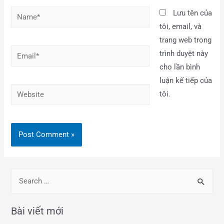
Lưu tên của
tôi, email, và
trang web trong
trình duyệt này
cho lần bình
luận kế tiếp của
tôi.
Bài viết mới