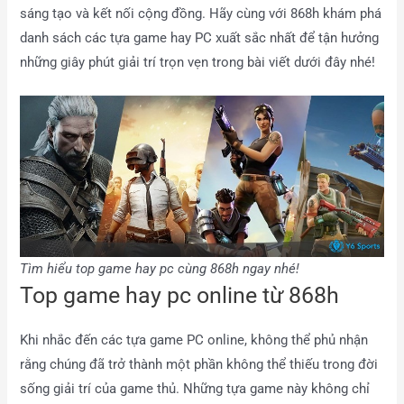
sáng tạo và kết nối cộng đồng. Hãy cùng với 868h khám phá
danh sách các tựa game hay PC xuất sắc nhất để tận hưởng
những giây phút giải trí trọn vẹn trong bài viết dưới đây nhé!
Tìm hiểu top game hay pc cùng 868h ngay nhé!
Top game hay pc online từ 868h
Khi nhắc đến các tựa game PC online, không thể phủ nhận
rằng chúng đã trở thành một phần không thể thiếu trong đời
sống giải trí của game thủ. Những tựa game này không chỉ