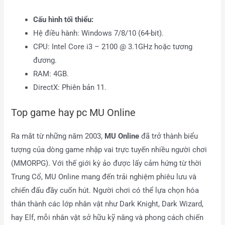
Cấu hình tối thiểu:
Hệ điều hành: Windows 7/8/10 (64-bit).
CPU: Intel Core i3 – 2100 @ 3.1GHz hoặc tương
đương.
RAM: 4GB.
DirectX: Phiên bản 11.
Top game hay pc MU Online
Ra mắt từ những năm 2003,
MU Online
đã trở thành biểu
tượng của dòng game nhập vai trực tuyến nhiều người chơi
(MMORPG). Với thế giới kỳ ảo được lấy cảm hứng từ thời
Trung Cổ, MU Online mang đến trải nghiệm phiêu lưu và
chiến đấu đầy cuốn hút. Người chơi có thể lựa chọn hóa
thân thành các lớp nhân vật như Dark Knight, Dark Wizard,
hay Elf, mỗi nhân vật sở hữu kỹ năng và phong cách chiến