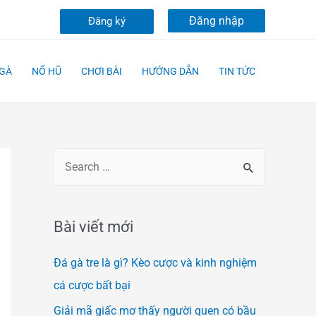
Đăng nhập
Đăng ký
 GÀ
NỔ HŨ
CHƠI BÀI
HƯỚNG DẪN
TIN TỨC
Bài viết mới
Đá gà tre là gì? Kèo cược và kinh nghiệm
cá cược bất bại
Giải mã giấc mơ thấy người quen có bầu