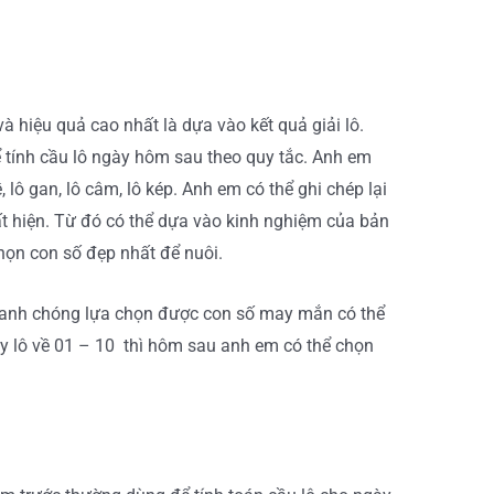
 hiệu quả cao nhất là dựa vào kết quả giải lô.
ể tính cầu lô ngày hôm sau theo quy tắc. Anh em
, lô gan, lô câm, lô kép. Anh em có thể ghi chép lại
ất hiện. Từ đó có thể dựa vào kinh nghiệm của bản
họn con số đẹp nhất để nuôi.
hanh chóng lựa chọn được con số may mắn có thể
ay lô về 01 – 10 thì hôm sau anh em có thể chọn