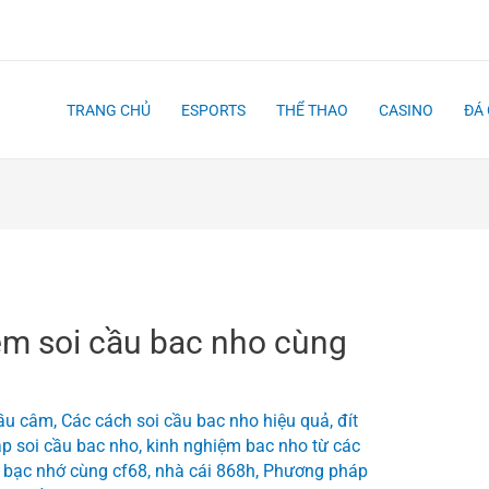
TRANG CHỦ
ESPORTS
THỂ THAO
CASINO
ĐÁ
ệm soi cầu bac nho cùng
đầu câm
,
Các cách soi cầu bac nho hiệu quả
,
đít
áp soi cầu bac nho
,
kinh nghiệm bac nho từ các
u bạc nhớ cùng cf68
,
nhà cái 868h
,
Phương pháp