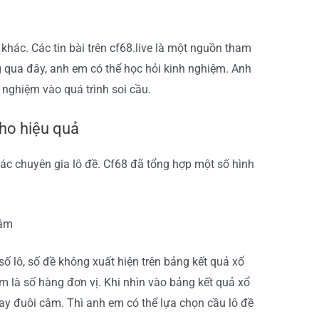
khác. Các tin bài trên cf68.live là một nguồn tham
 qua đây, anh em có thể học hỏi kinh nghiệm. Anh
 nghiệm vào quá trình soi cầu.
nho hiệu quả
ác chuyên gia lô đề. Cf68 đã tổng hợp một số hình
câm
số lô, số đề không xuất hiện trên bảng kết quả xổ
m là số hàng đơn vị. Khi nhìn vào bảng kết quả xổ
hay đuôi câm. Thì anh em có thể lựa chọn cầu lô đề