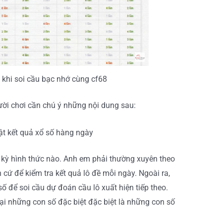
khi soi cầu bạc nhớ cùng cf68
ười chơi cần chú ý những nội dung sau:
t kết quả xổ số hàng ngày
t kỳ hình thức nào. Anh em phải thường xuyên theo
n cứ để kiểm tra kết quả lô đề mỗi ngày. Ngoài ra,
ố để soi cầu dự đoán cầu lô xuất hiện tiếp theo.
lại những con số đặc biệt đặc biệt là những con số