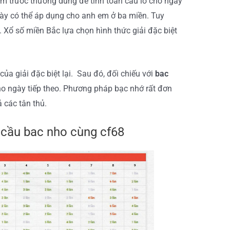
ôm trước thường dùng để tính toán cầu lô cho ngày
ày có thể áp dụng cho anh em ở ba miền. Tuy
. Xổ số miền Bắc lựa chọn hình thức giải đặc biệt
.
ủa giải đặc biệt lại. Sau đó, đối chiếu với
bac
cho ngày tiếp theo. Phương pháp bạc nhớ rất đơn
 các tân thủ.
 cầu bac nho cùng cf68