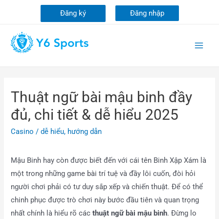
Đăng ký
Đăng nhập
Thuật ngữ bài mậu binh đầy
đủ, chi tiết & dễ hiểu 2025
Casino
/
dễ hiểu
,
hướng dẫn
Mậu Binh hay còn được biết đến với cái tên Binh Xập Xám là
một trong những game bài trí tuệ và đầy lôi cuốn, đòi hỏi
người chơi phải có tư duy sắp xếp và chiến thuật. Để có thể
chinh phục được trò chơi này bước đầu tiên và quan trọng
nhất chính là hiểu rõ các
thuật ngữ bài mậu binh
. Đừng lo