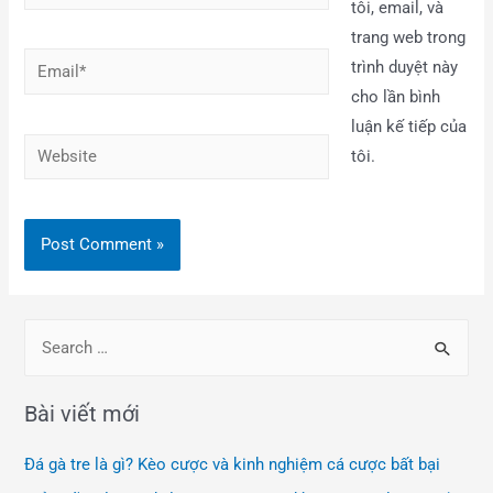
tôi, email, và
trang web trong
trình duyệt này
cho lần bình
luận kế tiếp của
tôi.
Bài viết mới
Đá gà tre là gì? Kèo cược và kinh nghiệm cá cược bất bại