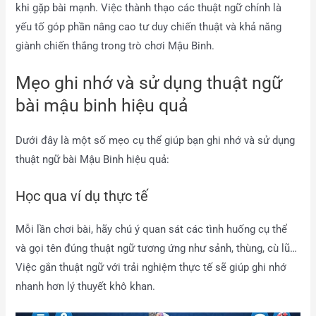
khi gặp bài mạnh. Việc thành thạo các thuật ngữ chính là
yếu tố góp phần nâng cao tư duy chiến thuật và khả năng
giành chiến thắng trong trò chơi Mậu Binh.
Mẹo ghi nhớ và sử dụng thuật ngữ
bài mậu binh hiệu quả
Dưới đây là một số mẹo cụ thể giúp bạn ghi nhớ và sử dụng
thuật ngữ bài Mậu Binh hiệu quả:
Học qua ví dụ thực tế
Mỗi lần chơi bài, hãy chú ý quan sát các tình huống cụ thể
và gọi tên đúng thuật ngữ tương ứng như sảnh, thùng, cù lũ…
Việc gắn thuật ngữ với trải nghiệm thực tế sẽ giúp ghi nhớ
nhanh hơn lý thuyết khô khan.