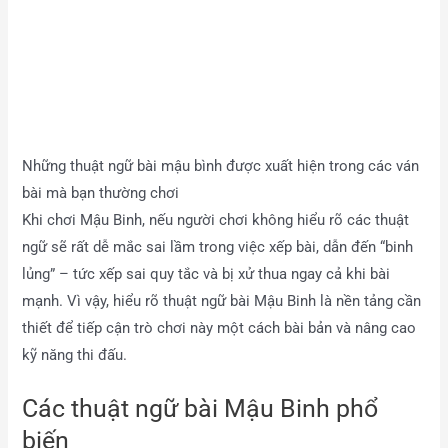
Những thuật ngữ bài mậu bình được xuất hiện trong các ván
bài mà bạn thường chơi
Khi chơi Mậu Binh, nếu người chơi không hiểu rõ các thuật
ngữ sẽ rất dễ mắc sai lầm trong việc xếp bài, dẫn đến “binh
lủng” – tức xếp sai quy tắc và bị xử thua ngay cả khi bài
mạnh. Vì vậy, hiểu rõ thuật ngữ bài Mậu Binh là nền tảng cần
thiết để tiếp cận trò chơi này một cách bài bản và nâng cao
kỹ năng thi đấu.
Các thuật ngữ bài Mậu Binh phổ
biến