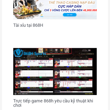
Tài xỉu tại 868H
Trực tiếp game 868h yêu cầu kỹ thuật khi
chơi