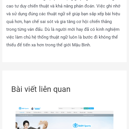
cao tư duy chiến thuật và khả năng phán đoán. Việc ghi nhớ
và sử dụng đúng các thuật ngữ sẽ giúp bạn sắp xếp bài hiệu
quả hơn, hạn chế sai sót và gia tăng cơ hội chiến thắng
trong từng ván đấu. Dù là người mới hay đã có kinh nghiệm
việc làm chủ hệ thống thuật ngữ luôn là bước đi không thể
thiếu để tiến xa hơn trong thế giới Mậu Binh.
Bài viết liên quan