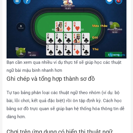
Bạn cần xem qua nhiều ví dụ thực tế sẽ giúp học các thuật
ngữ bài mậu binh nhanh hơn
Ghi chép và tổng hợp thành sơ đồ
Tự tạo bảng phân loại các thuật ngữ theo nhóm (ví dụ: bộ
bài, lỗi chơi, kết quả đặc biệt) rồi ôn tập định kỳ. Cách học
bằng sơ đồ trực quan sẽ giúp bạn hệ thống hóa thông tin dễ
dàng hơn.
Chơi trên ứng dụng có hiển thị thuật ngữ