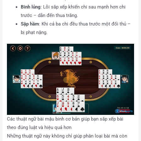
Binh lủng
: Lỗi sắp xếp khiến chi sau mạnh hơn chi
trước – dẫn đến thua trắng.
Sập hầm
: Khi cả ba chi đều thua trước một đối thủ –
bị phạt nặng.
Các thuật ngữ bài mậu binh cơ bản giúp bạn sắp xếp bài
theo đúng luật và hiệu quả hơn
Những thuật ngữ này không chỉ giúp phân loại bài mà còn