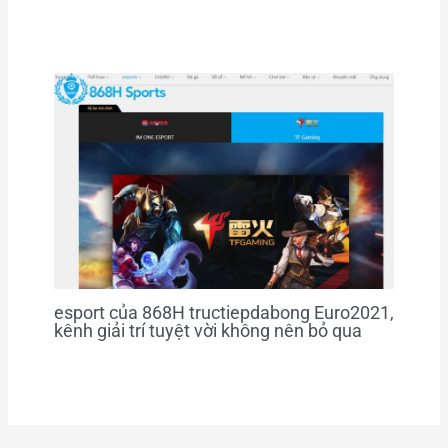
esport của 868H tructiepdabong Euro2021,
kênh giải trí tuyệt vời không nên bỏ qua