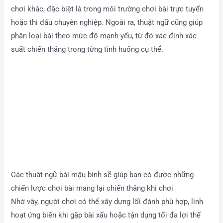
chơi khác, đặc biệt là trong môi trường chơi bài trực tuyến
hoặc thi đấu chuyên nghiệp. Ngoài ra, thuật ngữ cũng giúp
phân loại bài theo mức độ mạnh yếu, từ đó xác định xác
suất chiến thắng trong từng tình huống cụ thể.
Các thuật ngữ bài mậu bình sẽ giúp bạn có được những
chiến lược chơi bài mang lại chiến thắng khi chơi
Nhờ vậy, người chơi có thể xây dựng lối đánh phù hợp, linh
hoạt ứng biến khi gặp bài xấu hoặc tận dụng tối đa lợi thế