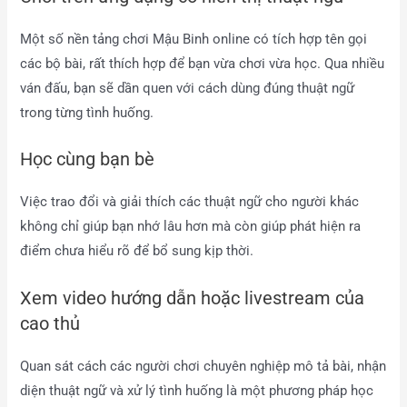
Một số nền tảng chơi Mậu Binh online có tích hợp tên gọi
các bộ bài, rất thích hợp để bạn vừa chơi vừa học. Qua nhiều
ván đấu, bạn sẽ dần quen với cách dùng đúng thuật ngữ
trong từng tình huống.
Học cùng bạn bè
Việc trao đổi và giải thích các thuật ngữ cho người khác
không chỉ giúp bạn nhớ lâu hơn mà còn giúp phát hiện ra
điểm chưa hiểu rõ để bổ sung kịp thời.
Xem video hướng dẫn hoặc livestream của
cao thủ
Quan sát cách các người chơi chuyên nghiệp mô tả bài, nhận
diện thuật ngữ và xử lý tình huống là một phương pháp học