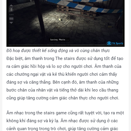
Đồ hoạ được thiết kế sống động và vô cùng chân thực
Đặc biệt, âm thanh trong The stairs được sử dụng tốt để tạo
ra cảm giác hồi hộp và lo sợ cho người chơi. Âm thanh của
các chướng ngại vật và kẻ thù khiến người chơi cảm thấy
đáng sợ và căng thẳng. Bên cạnh đó, âm thanh của những
bước chân của nhân vật và tiếng thở dài khi leo cầu thang
cũng giúp tăng cường cảm giác chân thực cho người chơi.
Âm nhạc trong the stairs game cũng rất tuyệt vời, tạo ra một
không khí đáng sợ và kỳ lạ. Âm nhạc được sử dụng ở các
cảnh quan trọng trong trò chơi, giúp tăng cường cảm giác