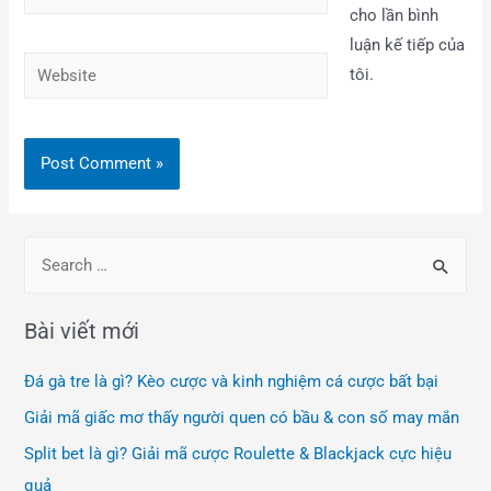
cho lần bình
luận kế tiếp của
tôi.
Bài viết mới
Đá gà tre là gì? Kèo cược và kinh nghiệm cá cược bất bại
Giải mã giấc mơ thấy người quen có bầu & con số may mắn
Split bet là gì? Giải mã cược Roulette & Blackjack cực hiệu
quả