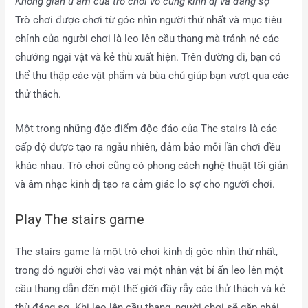
Không gian u ám của trò chơi vô cùng kinh dị và đáng sợ
Trò chơi được chơi từ góc nhìn người thứ nhất và mục tiêu
chính của người chơi là leo lên cầu thang mà tránh né các
chướng ngại vật và kẻ thù xuất hiện. Trên đường đi, bạn có
thể thu thập các vật phẩm và bùa chú giúp bạn vượt qua các
thử thách.
Một trong những đặc điểm độc đáo của The stairs là các
cấp độ được tạo ra ngẫu nhiên, đảm bảo mỗi lần chơi đều
khác nhau. Trò chơi cũng có phong cách nghệ thuật tối giản
và âm nhạc kinh dị tạo ra cảm giác lo sợ cho người chơi.
Play The stairs game
The stairs game là một trò chơi kinh dị góc nhìn thứ nhất,
trong đó người chơi vào vai một nhân vật bí ẩn leo lên một
cầu thang dẫn đến một thế giới đầy rẫy các thử thách và kẻ
thù đáng sợ. Khi leo lên cầu thang, người chơi sẽ gặp phải