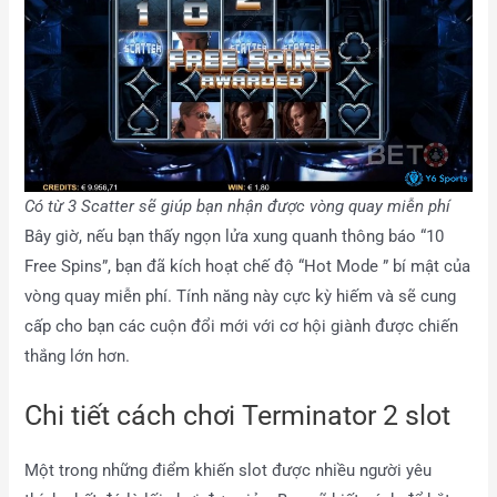
Có từ 3 Scatter sẽ giúp bạn nhận được vòng quay miễn phí
Bây giờ, nếu bạn thấy ngọn lửa xung quanh thông báo “10
Free Spins”, bạn đã kích hoạt chế độ “Hot Mode ” bí mật của
vòng quay miễn phí. Tính năng này cực kỳ hiếm và sẽ cung
cấp cho bạn các cuộn đổi mới với cơ hội giành được chiến
thắng lớn hơn.
Chi tiết cách chơi Terminator 2 slot
Một trong những điểm khiến slot được nhiều người yêu