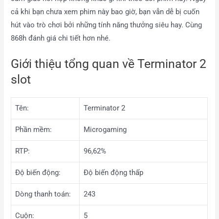
cả khi bạn chưa xem phim này bao giờ, bạn vẫn dễ bị cuốn
hút vào trò chơi bởi những tính năng thưởng siêu hay. Cùng
868h đánh giá chi tiết hơn nhé.
Giới thiệu tổng quan về Terminator 2
slot
Tên:
Terminator 2
Phần mềm:
Microgaming
RTP:
96,62%
Độ biến động:
Độ biến động thấp
Dòng thanh toán:
243
Cuộn:
5