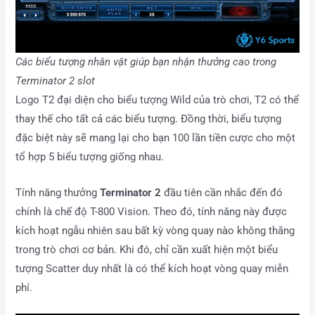
Các biểu tượng nhân vật giúp bạn nhận thưởng cao trong
Terminator 2 slot
Logo T2 đại diện cho biểu tượng Wild của trò chơi, T2 có thể
thay thế cho tất cả các biểu tượng. Đồng thời, biểu tượng
đặc biệt này sẽ mang lại cho bạn 100 lần tiền cược cho một
tổ hợp 5 biểu tượng giống nhau.
Tính năng thưởng
Terminator 2
đầu tiên cần nhắc đến đó
chính là chế độ T-800 Vision. Theo đó, tính năng này được
kích hoạt ngẫu nhiên sau bất kỳ vòng quay nào không thắng
trong trò chơi cơ bản. Khi đó, chỉ cần xuất hiện một biểu
tượng Scatter duy nhất là có thể kích hoạt vòng quay miễn
phí.