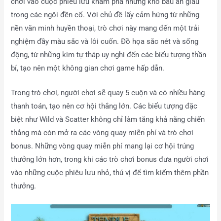
chơi vào cuộc phiêu lưu khám phá những kho báu ẩn giấu
trong các ngôi đền cổ. Với chủ đề lấy cảm hứng từ những
nền văn minh huyền thoại, trò chơi này mang đến một trải
nghiệm đầy màu sắc và lôi cuốn. Đồ họa sắc nét và sống
động, từ những kim tự tháp uy nghi đến các biểu tượng thần
bí, tạo nên một không gian chơi game hấp dẫn.
Trong trò chơi, người chơi sẽ quay 5 cuộn và có nhiều hàng
thanh toán, tạo nên cơ hội thắng lớn. Các biểu tượng đặc
biệt như Wild và Scatter không chỉ làm tăng khả năng chiến
thắng mà còn mở ra các vòng quay miễn phí và trò chơi
bonus. Những vòng quay miễn phí mang lại cơ hội trúng
thưởng lớn hơn, trong khi các trò chơi bonus đưa người chơi
vào những cuộc phiêu lưu nhỏ, thú vị để tìm kiếm thêm phần
thưởng.