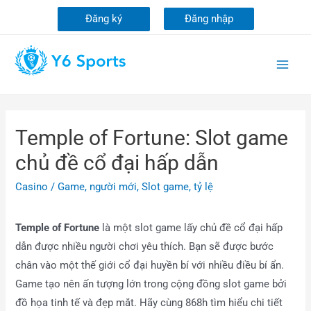
Đăng ký
Đăng nhập
Temple of Fortune: Slot game
chủ đề cổ đại hấp dẫn
Casino
/
Game
,
người mới
,
Slot game
,
tỷ lệ
Temple of Fortune
là một slot game lấy chủ đề cổ đại hấp
dẫn được nhiều người chơi yêu thích. Bạn sẽ được bước
chân vào một thế giới cổ đại huyền bí với nhiều điều bí ẩn.
Game tạo nên ấn tượng lớn trong cộng đồng slot game bởi
đồ họa tinh tế và đẹp mắt. Hãy cùng 868h tìm hiểu chi tiết