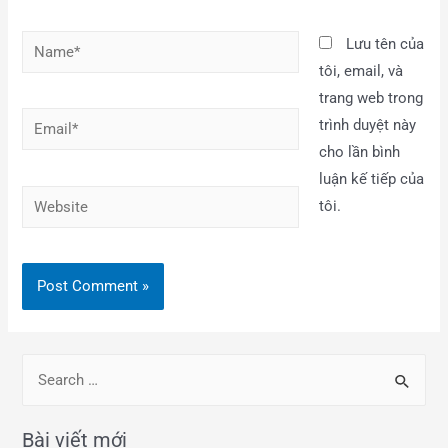
Lưu tên của
tôi, email, và
trang web trong
trình duyệt này
cho lần bình
luận kế tiếp của
tôi.
Bài viết mới