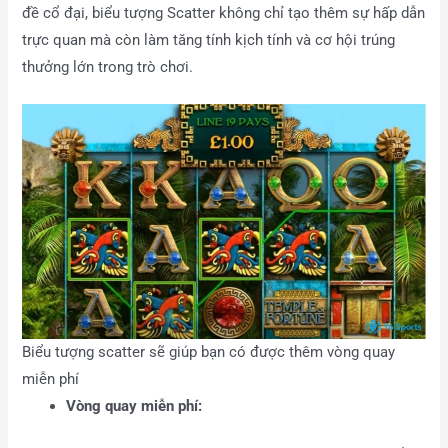
đề cổ đại, biểu tượng Scatter không chỉ tạo thêm sự hấp dẫn
trực quan mà còn làm tăng tính kịch tính và cơ hội trúng
thưởng lớn trong trò chơi.
Biểu tượng scatter sẽ giúp bạn có được thêm vòng quay
miễn phí
Vòng quay miễn phí: