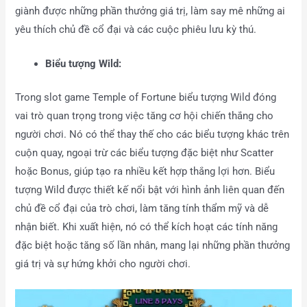
giành được những phần thưởng giá trị, làm say mê những ai
yêu thích chủ đề cổ đại và các cuộc phiêu lưu kỳ thú.
Biểu tượng Wild:
Trong slot game Temple of Fortune biểu tượng Wild đóng
vai trò quan trọng trong việc tăng cơ hội chiến thắng cho
người chơi. Nó có thể thay thế cho các biểu tượng khác trên
cuộn quay, ngoại trừ các biểu tượng đặc biệt như Scatter
hoặc Bonus, giúp tạo ra nhiều kết hợp thắng lợi hơn. Biểu
tượng Wild được thiết kế nổi bật với hình ảnh liên quan đến
chủ đề cổ đại của trò chơi, làm tăng tính thẩm mỹ và dễ
nhận biết. Khi xuất hiện, nó có thể kích hoạt các tính năng
đặc biệt hoặc tăng số lần nhân, mang lại những phần thưởng
giá trị và sự hứng khởi cho người chơi.