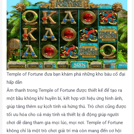
Temple of Fortune đưa bạn khám phá những kho báu cổ đại
hấp dẫn
Âm thanh trong Temple of Fortune được thiết kế để tạo ra
một bầu không khí huyền bí, kết hợp với hiệu ứng hình ảnh,
giúp tăng thêm sự kịch tính và hứng thú. Trò chơi cũng được
tối ưu hóa cho cả máy tính và thiết bị di động giúp người
chơi dễ dàng tham gia mọi lúc, mọi nơi. Temple of Fortune
không chỉ là một trò chơi giải trí mà còn mang đến cơ hội