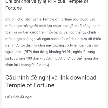
Chi phí chơi và tỷ lệ RTP của Temple of
Fortune
Chi phí chơi slot game Temple of Fortune phụ thuộc vào
mức cược mà người chơi lựa chọn, bao gồm số hàng thanh
toán và số tiền cược trên mỗi hàng. Bạn có thể tùy chỉnh
mức cược phù hợp với ngân sách của mình từ mức tối thiểu
đến mức tối đa. Trò chơi này thường có tỷ lệ hoàn trả cho
người chơi (RTP) dao động khoảng 94.9%, nghĩa là trung
bình, cứ mỗi 100 đơn vị cược, người chơi có thể mong đợi
nhận lại khoảng 94.9 đơn vị.
Cấu hình đề nghị và link download
Temple of Fortune
Cấu hình đề nghị