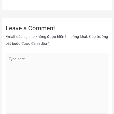
Leave a Comment
Email của bạn sẽ không được hiển thị công khai.
Các trường
bắt buộc được đánh dấu
*