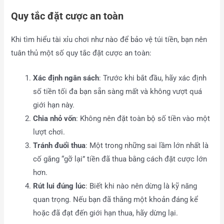
Quy tắc đặt cược an toàn
Khi tìm hiểu tài xỉu chơi như nào để bảo vệ túi tiền, bạn nên
tuân thủ một số quy tắc đặt cược an toàn:
Xác định ngân sách
: Trước khi bắt đầu, hãy xác định
số tiền tối đa bạn sẵn sàng mất và không vượt quá
giới hạn này.
Chia nhỏ vốn
: Không nên đặt toàn bộ số tiền vào một
lượt chơi.
Tránh đuổi thua
: Một trong những sai lầm lớn nhất là
cố gắng “gỡ lại” tiền đã thua bằng cách đặt cược lớn
hơn.
Rút lui đúng lúc
: Biết khi nào nên dừng là kỹ năng
quan trọng. Nếu bạn đã thắng một khoản đáng kể
hoặc đã đạt đến giới hạn thua, hãy dừng lại.