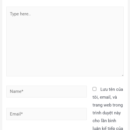
Lưu tên của
tôi, email, và
trang web trong
trình duyệt này
cho lần bình
luận kế tiếp của