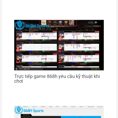
Trực tiếp game 868h yêu cầu kỹ thuật khi
chơi