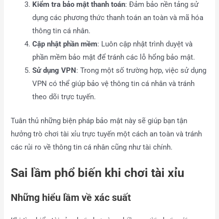
Kiểm tra bảo mật thanh toán
: Đảm bảo nền tảng sử
dụng các phương thức thanh toán an toàn và mã hóa
thông tin cá nhân.
Cập nhật phần mềm
: Luôn cập nhật trình duyệt và
phần mềm bảo mật để tránh các lỗ hổng bảo mật.
Sử dụng VPN
: Trong một số trường hợp, việc sử dụng
VPN có thể giúp bảo vệ thông tin cá nhân và tránh
theo dõi trực tuyến.
Tuân thủ những biện pháp bảo mật này sẽ giúp bạn tận
hưởng trò chơi tài xỉu trực tuyến một cách an toàn và tránh
các rủi ro về thông tin cá nhân cũng như tài chính.
Sai lầm phổ biến khi chơi tài xỉu
Những hiểu lầm về xác suất