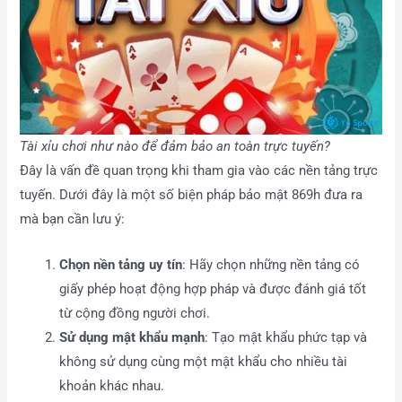
Tài xỉu chơi như nào để đảm bảo an toàn trực tuyến?
Đây là vấn đề quan trọng khi tham gia vào các nền tảng trực
tuyến. Dưới đây là một số biện pháp bảo mật 869h đưa ra
mà bạn cần lưu ý:
Chọn nền tảng uy tín
: Hãy chọn những nền tảng có
giấy phép hoạt động hợp pháp và được đánh giá tốt
từ cộng đồng người chơi.
Sử dụng mật khẩu mạnh
: Tạo mật khẩu phức tạp và
không sử dụng cùng một mật khẩu cho nhiều tài
khoản khác nhau.