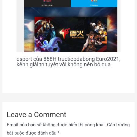
esport của 868H tructiepdabong Euro2021,
kênh giải trí tuyệt vời không nên bỏ qua
Leave a Comment
Email của bạn sẽ không được hiển thị công khai.
Các trường
bắt buộc được đánh dấu
*