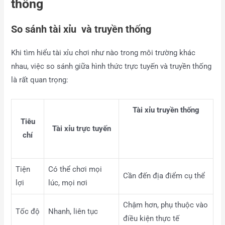
thống
So sánh tài xỉu và truyền thống
Khi tìm hiểu tài xỉu chơi như nào trong môi trường khác
nhau, việc so sánh giữa hình thức trực tuyến và truyền thống
là rất quan trọng:
Tài xỉu truyền thống
Tiêu
Tài xỉu trực tuyến
chí
Tiện
Có thể chơi mọi
Cần đến địa điểm cụ thể
lợi
lúc, mọi nơi
Chậm hơn, phụ thuộc vào
Tốc độ
Nhanh, liên tục
điều kiện thực tế