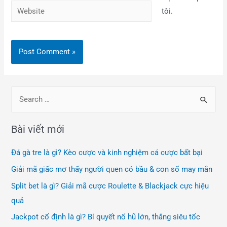
tôi.
Bài viết mới
Đá gà tre là gì? Kèo cược và kinh nghiệm cá cược bất bại
Giải mã giấc mơ thấy người quen có bầu & con số may mắn
Split bet là gì? Giải mã cược Roulette & Blackjack cực hiệu
quả
Jackpot cố định là gì? Bí quyết nổ hũ lớn, thắng siêu tốc