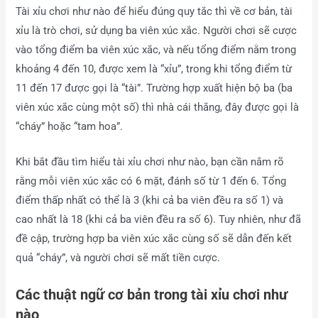
Tài xỉu chơi như nào để hiểu đúng quy tắc thì về cơ bản, tài
xỉu là trò chơi, sử dụng ba viên xúc xắc. Người chơi sẽ cược
vào tổng điểm ba viên xúc xắc, và nếu tổng điểm nằm trong
khoảng 4 đến 10, được xem là “xỉu”, trong khi tổng điểm từ
11 đến 17 được gọi là “tài”. Trường hợp xuất hiện bộ ba (ba
viên xúc xắc cùng một số) thì nhà cái thắng, đây được gọi là
“cháy” hoặc “tam hoa”.
Khi bắt đầu tìm hiểu tài xỉu chơi như nào, bạn cần nắm rõ
rằng mỗi viên xúc xắc có 6 mặt, đánh số từ 1 đến 6. Tổng
điểm thấp nhất có thể là 3 (khi cả ba viên đều ra số 1) và
cao nhất là 18 (khi cả ba viên đều ra số 6). Tuy nhiên, như đã
đề cập, trường hợp ba viên xúc xắc cùng số sẽ dẫn đến kết
quả “cháy”, và người chơi sẽ mất tiền cược.
Các thuật ngữ cơ bản trong tài xỉu chơi như
nào