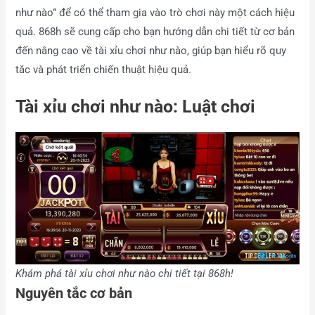
như nào” để có thể tham gia vào trò chơi này một cách hiệu
quả. 868h sẽ cung cấp cho bạn hướng dẫn chi tiết từ cơ bản
đến nâng cao về tài xỉu chơi như nào, giúp bạn hiểu rõ quy
tắc và phát triển chiến thuật hiệu quả.
Tài xỉu chơi như nào: Luật chơi
Khám phá tài xỉu chơi như nào chi tiết tại 868h!
Nguyên tắc cơ bản