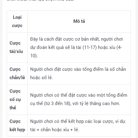
Loại
Mô tả
cược
Đây là cách đặt cược cơ bản nhất, người chơi
Cược
dự đoán kết quả sẽ là tài (11-17) hoặc xỉu (4-
tài/xỉu
10).
Cược
Người chơi đặt cược vào tổng điểm là số chẵn
chẵn/lẻ
hoặc số lẻ.
Cược
Người chơi có thể đặt cược vào một tổng điểm
số cụ
cụ thể (từ 3 đến 18), với tỷ lệ thắng cao hơn.
thể
Cược
Người chơi có thể kết hợp các loại cược, ví dụ:
kết hợp
tài + chẵn hoặc xỉu + lẻ.