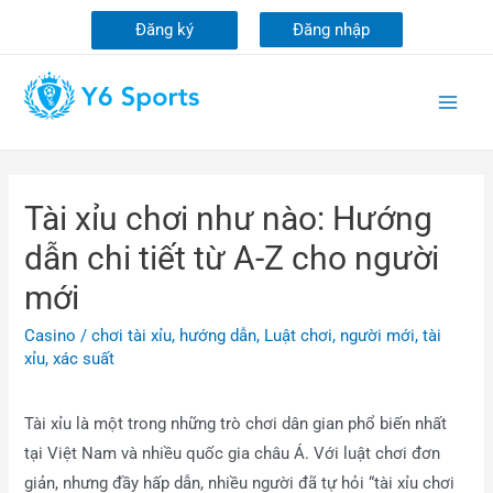
Đăng ký
Đăng nhập
Tài xỉu chơi như nào: Hướng
dẫn chi tiết từ A-Z cho người
mới
Casino
/
chơi tài xỉu
,
hướng dẫn
,
Luật chơi
,
người mới
,
tài
xỉu
,
xác suất
Tài xỉu là một trong những trò chơi dân gian phổ biến nhất
tại Việt Nam và nhiều quốc gia châu Á. Với luật chơi đơn
giản, nhưng đầy hấp dẫn, nhiều người đã tự hỏi “tài xỉu chơi