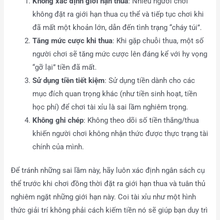
Không xác định giới hạn thua
: Nhiều người chơi
không đặt ra giới hạn thua cụ thể và tiếp tục chơi khi
đã mất một khoản lớn, dẫn đến tình trạng “cháy túi”.
Tăng mức cược khi thua
: Khi gặp chuỗi thua, một số
người chơi sẽ tăng mức cược lên đáng kể với hy vọng
“gỡ lại” tiền đã mất.
Sử dụng tiền tiết kiệm
: Sử dụng tiền dành cho các
mục đích quan trọng khác (như tiền sinh hoạt, tiền
học phí) để chơi tài xỉu là sai lầm nghiêm trọng.
Không ghi chép
: Không theo dõi số tiền thắng/thua
khiến người chơi không nhận thức được thực trạng tài
chính của mình.
Để tránh những sai lầm này, hãy luôn xác định ngân sách cụ
thể trước khi chơi đồng thời đặt ra giới hạn thua và tuân thủ
nghiêm ngặt những giới hạn này. Coi tài xỉu như một hình
thức giải trí không phải cách kiếm tiền nó sẽ giúp bạn duy trì