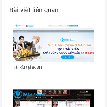
Bài viết liên quan
Tài xỉu tại 868H