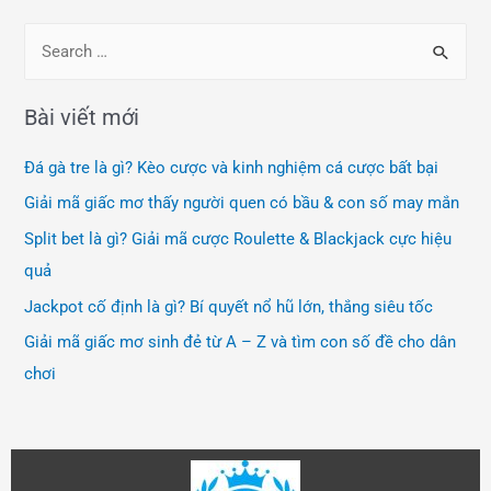
Bài viết mới
Đá gà tre là gì? Kèo cược và kinh nghiệm cá cược bất bại
Giải mã giấc mơ thấy người quen có bầu & con số may mắn
Split bet là gì? Giải mã cược Roulette & Blackjack cực hiệu
quả
Jackpot cố định là gì? Bí quyết nổ hũ lớn, thắng siêu tốc
Giải mã giấc mơ sinh đẻ từ A – Z và tìm con số đề cho dân
chơi