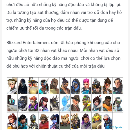
chơi đều sở hữu những kỹ năng độc đáo và không bị lặp lại.
Dù là tướng tạo sát thương, đảm nhận vai trò đỡ đòn hay hỗ
trợ, những kỹ năng của họ đều có thể được tận dụng để
chiếm ưu thế tối đa trong các trận đấu.
Blizzard Entertainment còn rất hào phóng khi cung cấp cho
người chơi tới 32 nhân vật khác nhau. Mỗi nhân vật đều sở
hữu những kỹ năng độc đáo mà người chơi có thể lựa chọn
để phù hợp với chiến thuật cụ thể của mỗi trận đấu.