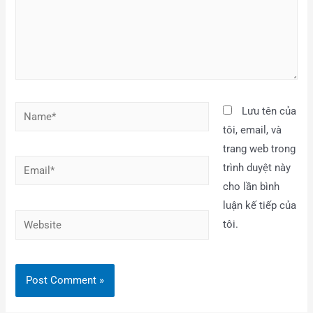
Lưu tên của
tôi, email, và
trang web trong
trình duyệt này
cho lần bình
luận kế tiếp của
tôi.