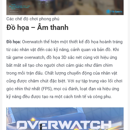
Các chế độ chơi phong phú
Đồ họa – Âm thanh
Đồ họa:
Overwatch thể hiện một thiết kế đồ họa hoành tráng
từ các nhân vật đến các kỹ năng, cảnh quan và bản đồ. Khi
tải game overwatch, đồ họa 3D sắc nét cùng với hiệu ứng
bắt mắt sẽ tạo cho người chơi cảm giác như đắm chìm
trong mỗi trận đấu. Chất lượng chuyển động của nhân vật
cũng được chăm chút đặc biệt. Với sự tập trung vào lối chơi
góc nhìn thứ nhất (FPS), mọi cú đánh, loạt đạn và hiệu ứng
kỹ năng đều được tạo ra một cách tinh tế và công phu.