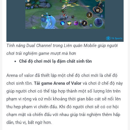
Tính năng Dual Channel trong Liên quân Mobile giúp người
chơi trải nghiệm game mượt mà hơn
Chế độ chơi mới lạ đậm chất sinh tồn
Arena of valor đã thiết lập một chế độ chơi mới là chế độ
chơi sinh tồn.
Tải game Arena of Valor
và chơi ở chế độ này
giúp người chơi có thể tập hợp thành một số lượng lớn trên
phạm vi rộng và cứ mỗi khoảng thời gian bão cát sẽ nổi lên
thu hẹp phạm vi chiến đấu. Khi đó người chơi sẽ có cơ hội
chạm mặt và chiến đấu với nhau giúp trải nghiệm thêm hấp
dẫn, thú vị, bất ngờ hơn.