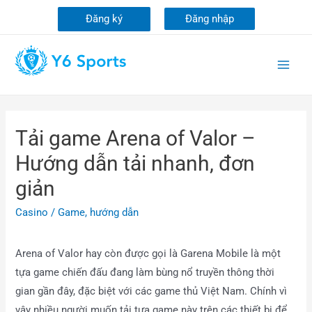
Đăng ký
Đăng nhập
Tải game Arena of Valor –
Hướng dẫn tải nhanh, đơn
giản
Casino
/
Game
,
hướng dẫn
Arena of Valor hay còn được gọi là Garena Mobile là một
tựa game chiến đấu đang làm bùng nổ truyền thông thời
gian gần đây, đặc biệt với các game thủ Việt Nam. Chính vì
vậy nhiều người muốn tải tựa game này trên các thiết bị để