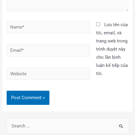
Lưu tên của
tôi, email, và
trang web trong
trình duyệt này
cho lần bình
luận kế tiếp của
tôi.