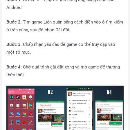
Android.
Bước 2
: Tìm game Liên quân bằng cách điền vào ô tìm kiếm
ở trên cùng, sau đó chọn Cài đặt.
Bước 3
: Chấp nhận yêu cầu để game có thể truy cập vào
một số mục.
Bước 4
: Chờ quá trình cài đặt xong và mở game để thưởng
thức thôi.