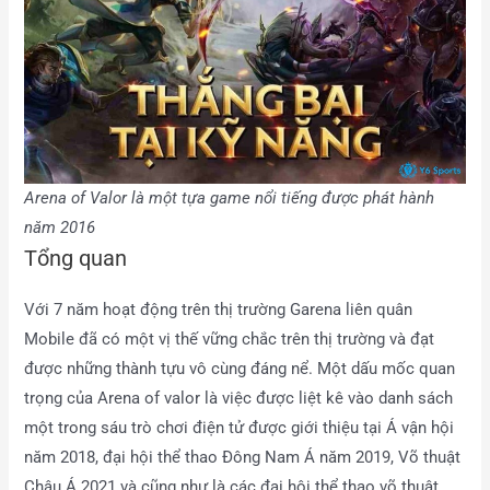
Arena of Valor là một tựa game nổi tiếng được phát hành
năm 2016
Tổng quan
Với 7 năm hoạt động trên thị trường Garena liên quân
Mobile đã có một vị thế vững chắc trên thị trường và đạt
được những thành tựu vô cùng đáng nể. Một dấu mốc quan
trọng của Arena of valor là việc được liệt kê vào danh sách
một trong sáu trò chơi điện tử được giới thiệu tại Á vận hội
năm 2018, đại hội thể thao Đông Nam Á năm 2019, Võ thuật
Châu Á 2021 và cũng như là các đại hội thể thao võ thuật