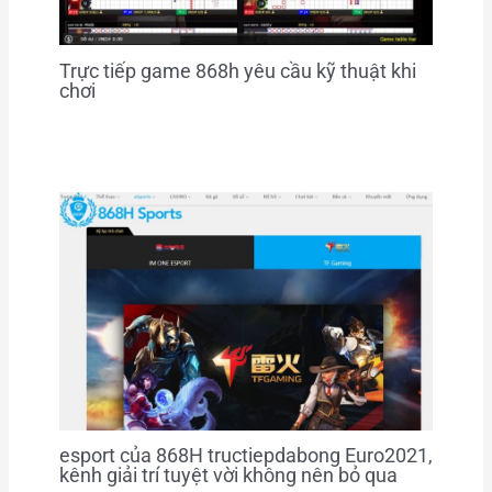
Trực tiếp game 868h yêu cầu kỹ thuật khi
chơi
esport của 868H tructiepdabong Euro2021,
kênh giải trí tuyệt vời không nên bỏ qua