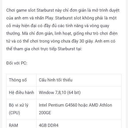
Chơi game slot Starburst này chỉ đơn giản là mở trình duyệt
của anh em và nhấn Play. Starburst slot không phải là một
cỗ máy hiện đại có đầy đủ các tính năng và vòng quay
thưởng. Mà chỉ đơn giản, linh hoạt, giống như trò chơi điện
tử và có thể chơi trong vòng chưa đầy 30 giây. Anh em có
thể tham gia chơi trực tiếp Starburst tại:
Đối với PC:
Thông số
Cấu hình tối thiểu
Hệ điều hành
Window 7,8,10 (64 bit)
Bộ vi xử lý
Intel Pentium G4560 hoặc AMD Athlon
(CPU)
200GE
RAM
4GB DDR4