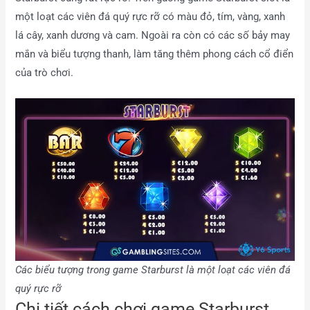
một loạt các viên đá quý rực rỡ có màu đỏ, tím, vàng, xanh
lá cây, xanh dương và cam. Ngoài ra còn có các số bảy may
mắn và biểu tượng thanh, làm tăng thêm phong cách cổ điển
của trò chơi.
Các biểu tượng trong game Starburst là một loạt các viên đá
quý rực rỡ
Chi tiết cách chơi game Starburst