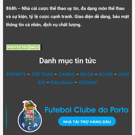
868h – Nhà cái cược thể thao uy tín, đa dạng môn thể thao
và sự kiện, tỷ lệ cược cạnh tranh. Giao diện dễ dàng, bảo mật
thông tin cá nhân, dịch vụ chất lượng.
Danh mục tin tức
ESPORTS
–
THỂ THAO
–
CASINO
–
ĐÁ GÀ
–
NỔ HŨ
–
CHƠI
BÀI
–
Điều khoản
–
SITEMAP