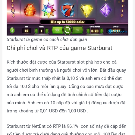
Starburst là game có cách chơi đơn giản
Chi phí chơi và RTP của game Starburst
Kích thước đặt cược của Starburst slot phù hợp cho cả
người chơi bình thường và người chơi vốn lớn. Bắt đầu quay
Starburst từ mức thấp nhất là 0,10 $ và anh em có thể đạt
tối đa 100 $ cho mỗi lần quay Cũng có các mức đặt cược
mà anh em có thể sử dụng để tinh chỉnh số tiền đặt cược
của mình. Anh em có 10 cấp độ với giá trị đồng xu được đặt
trong khoảng từ 0,01 USD đến 1,00 USD .
Starburst từ NetEnt có RTP là 96,1% con số này đề cập đến
số tiền được trả dưới dạng giải thưởng cho mỗi 100 lần đặt