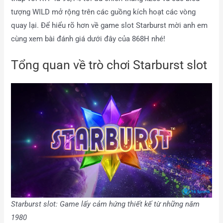
tượng WILD mở rộng trên các guồng kích hoạt các vòng
quay lại. Để hiểu rõ hơn về game slot Starburst mời anh em
cùng xem bài đánh giá dưới đây của 868H nhé!
Tổng quan về trò chơi Starburst slot
Starburst slot: Game lấy cảm hứng thiết kế từ những năm
1980