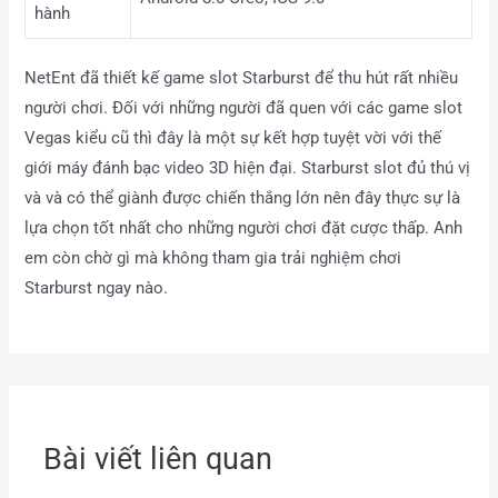
hành
NetEnt đã thiết kế game slot Starburst để thu hút rất nhiều
người chơi. Đối với những người đã quen với các game slot
Vegas kiểu cũ thì đây là một sự kết hợp tuyệt vời với thế
giới máy đánh bạc video 3D hiện đại. Starburst slot đủ thú vị
và và có thể giành được chiến thắng lớn nên đây thực sự là
lựa chọn tốt nhất cho những người chơi đặt cược thấp. Anh
em còn chờ gì mà không tham gia trải nghiệm chơi
Starburst ngay nào.
Bài viết liên quan