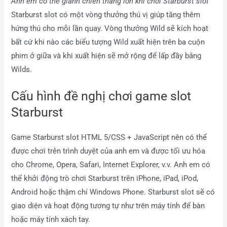
Anh em có thể giành chiến thắng lớn khi chơi Starburst slot
Starburst slot có một vòng thưởng thú vị giúp tăng thêm
hứng thú cho mỗi lần quay. Vòng thưởng Wild sẽ kích hoạt
bất cứ khi nào các biểu tượng Wild xuất hiện trên ba cuộn
phim ở giữa và khi xuất hiện
sẽ mở rộng để lấp đầy bằng
Wilds.
Cấu hình đề nghị chơi game slot
Starburst
Game Starburst slot HTML 5/CSS + JavaScript nên có thể
được chơi trên trình duyệt của anh em và được tối ưu hóa
cho Chrome, Opera, Safari, Internet Explorer, v.v. Anh em có
thể khởi động trò chơi Starburst trên iPhone, iPad, iPod,
Android hoặc thậm chí Windows Phone. Starburst slot sẽ có
giao diện và hoạt động tương tự như trên máy tính để bàn
hoặc máy tính xách tay.