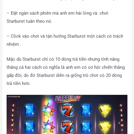
– Đặt ngân sách phiên mà anh em hài lòng và chơi
Starburst tuân theo nó.
– Click vào chơi và tận hưởng Starburst một cách có trách
nhiệm .
Mặc dù Starburst chỉ có 10 dòng trả tiền nhưng tính năng
thắng cả hai cách có nghĩa là anh em có cơ hội chiến thắng
gấp đôi, do đó Starburst diễn ra giống trò chơi có 20 dòng
trả tiền hơn.