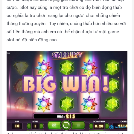
cược. Slot này cũng là một trò chơi có độ biến động thấp
có nghĩa là trò chơi mang lại cho người chơi những chiến
thắng thường xuyên. Tuy nhiên, chúng thấp hơn nhiều so với
số tiền thắng mà anh em có thể nhận được từ một game
slot có độ biến động cao.