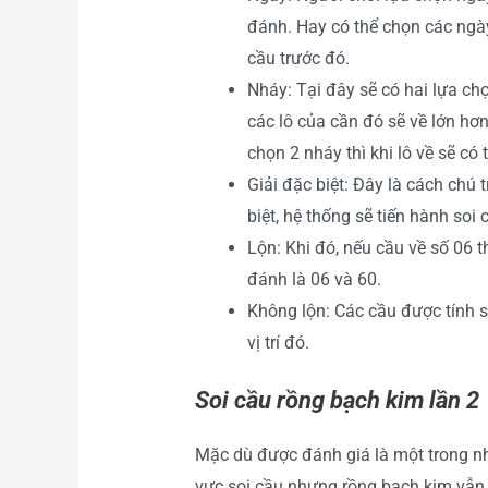
đánh. Hay có thể chọn các ngày
cầu trước đó.
Nháy: Tại đây sẽ có hai lựa chọ
các lô của cần đó sẽ về lớn hơ
chọn 2 nháy thì khi lô về sẽ có t
Giải đặc biệt: Đây là cách chú t
biệt, hệ thống sẽ tiến hành soi
Lộn: Khi đó, nếu cầu về số 06 t
đánh là 06 và 60.
Không lộn: Các cầu được tính sẽ
vị trí đó.
Soi cầu rồng bạch kim lần 2
Mặc dù được đánh giá là một trong nhữ
vực soi cầu nhưng rồng bạch kim vẫn 