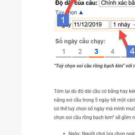
“Tuỳ chọn soi cầu rồng bạch kim” với
Tóm lại dù độ dài cầu có bằng hay k
năng soi cầu trong 5 ngày tới một các
có thể tuỳ chọn số ngày mà mình muố
chọn soi cầu rồng bạch kim” sẽ gồm 
Ngày: Người chơi lựa chọn ngày