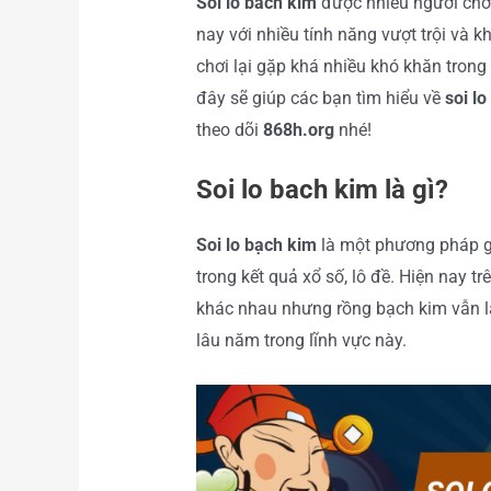
Soi lo bach kim
được nhiều người chơi 
nay với nhiều tính năng vượt trội và 
chơi lại gặp khá nhiều khó khăn trong
đây sẽ giúp các bạn tìm hiểu về
soi l
theo dõi
868h.org
nhé!
Soi lo bach kim là gì?
Soi lo bạch kim
là một phương pháp gi
trong kết quả xổ số, lô đề. Hiện nay tr
khác nhau nhưng rồng bạch kim vẫn là 
lâu năm trong lĩnh vực này.