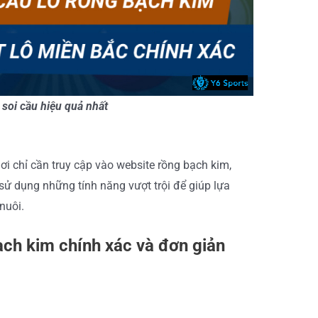
soi cầu hiệu quả nhất
hơi chỉ cần truy cập vào website rồng bạch kim,
 sử dụng những tính năng vượt trội để giúp lựa
nuôi.
ach kim chính xác và đơn giản