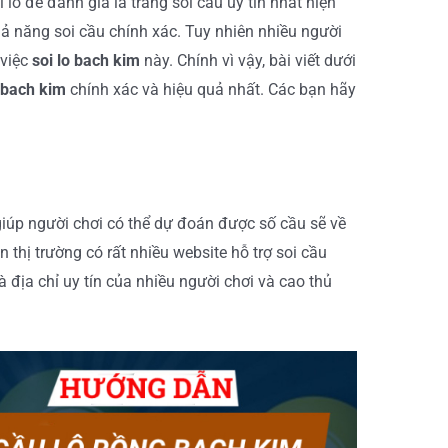
lô đề đánh giá là trang soi cầu uy tín nhất hiện
khả năng soi cầu chính xác. Tuy nhiên nhiều người
 việc
soi lo bach kim
này. Chính vì vậy, bài viết dưới
o bach kim
chính xác và hiệu quả nhất. Các bạn hãy
úp người chơi có thể dự đoán được số cầu sẽ về
ên thị trường có rất nhiều website hỗ trợ soi cầu
địa chỉ uy tín của nhiều người chơi và cao thủ