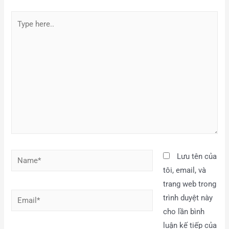
Lưu tên của
tôi, email, và
trang web trong
trình duyệt này
cho lần bình
luận kế tiếp của