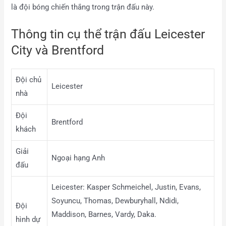
là đội bóng chiến thắng trong trận đấu này.
Thông tin cụ thể trận đấu Leicester
City và Brentford
Đội chủ
Leicester
nhà
Đội
Brentford
khách
Giải
Ngoại hạng Anh
đấu
Leicester: Kasper Schmeichel, Justin, Evans,
Soyuncu, Thomas, Dewburyhall, Ndidi,
Đội
Maddison, Barnes, Vardy, Daka.
hình dự