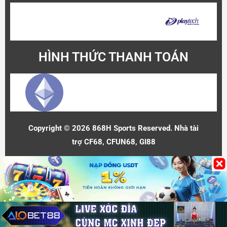
HÌNH THỨC THANH TOÁN
Copyright © 2026 868H Sports Reserved. Nhà tài
trợ
CF68
,
CFUN68
,
GI88