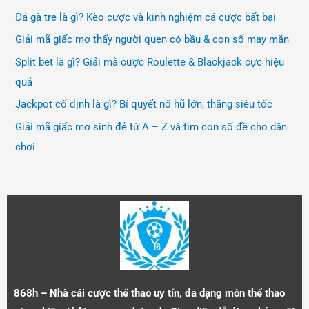
Đá gà tre là gì? Kèo cược và kinh nghiệm cá cược bất bại
Giải mã giấc mơ thấy người quen có bầu & con số may mắn
Split bet là gì? Giải mã cược Roulette & Blackjack cực hiệu
quả
Jackpot cố định là gì? Bí quyết nổ hũ lớn, thắng siêu tốc
Giải mã giấc mơ sinh đẻ từ A – Z và tìm con số đề cho dân
chơi
868h – Nhà cái cược thể thao uy tín, đa dạng môn thể thao