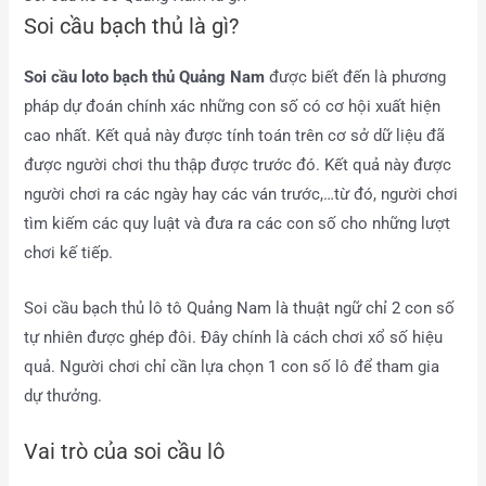
Soi cầu bạch thủ là gì?
Soi cầu loto bạch thủ Quảng Nam
được biết đến là phương
pháp dự đoán chính xác những con số có cơ hội xuất hiện
cao nhất. Kết quả này được tính toán trên cơ sở dữ liệu đã
được người chơi thu thập được trước đó. Kết quả này được
người chơi ra các ngày hay các ván trước,…từ đó, người chơi
tìm kiếm các quy luật và đưa ra các con số cho những lượt
chơi kế tiếp.
Soi cầu bạch thủ lô tô Quảng Nam là thuật ngữ chỉ 2 con số
tự nhiên được ghép đôi. Đây chính là cách chơi xổ số hiệu
quả. Người chơi chỉ cần lựa chọn 1 con số lô để tham gia
dự thưởng.
Vai trò của soi cầu lô