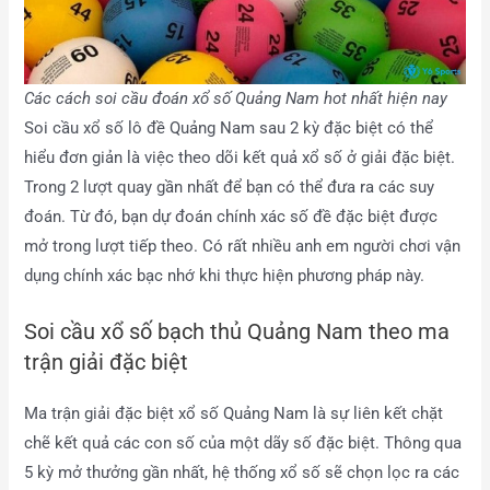
Các cách soi cầu đoán xổ số Quảng Nam hot nhất hiện nay
Soi cầu xổ số lô đề Quảng Nam sau 2 kỳ đặc biệt có thể
hiểu đơn giản là việc theo dõi kết quả xổ số ở giải đặc biệt.
Trong 2 lượt quay gần nhất để bạn có thể đưa ra các suy
đoán. Từ đó, bạn dự đoán chính xác số đề đặc biệt được
mở trong lượt tiếp theo. Có rất nhiều anh em người chơi vận
dụng chính xác bạc nhớ khi thực hiện phương pháp này.
Soi cầu xổ số bạch thủ Quảng Nam theo ma
trận giải đặc biệt
Ma trận giải đặc biệt xổ số Quảng Nam là sự liên kết chặt
chẽ kết quả các con số của một dãy số đặc biệt. Thông qua
5 kỳ mở thưởng gần nhất, hệ thống xổ số sẽ chọn lọc ra các