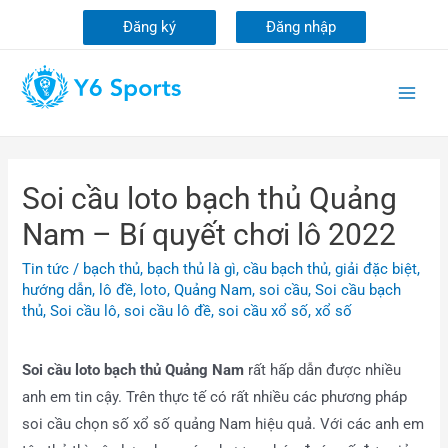
Đăng ký
Đăng nhập
Soi cầu loto bạch thủ Quảng
Nam – Bí quyết chơi lô 2022
Tin tức
/
bạch thủ
,
bạch thủ là gì
,
cầu bạch thủ
,
giải đặc biệt
,
hướng dẫn
,
lô đề
,
loto
,
Quảng Nam
,
soi cầu
,
Soi cầu bạch
thủ
,
Soi cầu lô
,
soi cầu lô đề
,
soi cầu xổ số
,
xổ số
Soi cầu loto bạch thủ Quảng Nam
rất hấp dẫn được nhiều
anh em tin cậy. Trên thực tế có rất nhiều các phương pháp
soi cầu chọn số xổ số quảng Nam hiệu quả. Với các anh em