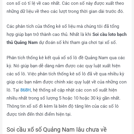
con số có tỉ lệ về cao nhất. Các con số này được xuất theo
những dữ liệu về theo các lượt trong thời gian dài trước đó.
Các phân tích của thống kê số liệu mà chúng tôi đã tổng
hợp giúp bạn trở thành cao thủ. Nhất là khi
Soi cầu loto bạch
thủ Quảng Nam
dự đoán số khi tham gia chơi tại xổ số.
Phân tích thống kê kết quả xổ số lô đề Quảng Nam qua các
kỳ. Nó giúp bạn dễ dàng nắm được các quy luật xuất hiện
các số lô. Việc phân tích thống kê số lô đã về qua nhiều kỳ
giúp các bạn nắm được chính xác quy luật về của những con
lô. Tại
868H
, hệ thống sẽ cập nhật các con số xuất hiện
nhiều nhất trong số lượng 5 hoặc 10 hoặc 30 kỳ gần nhất.
Thông tin xổ số đi kèm là biên độ tăng lên của các số lô
được tính đến thời điểm hiện tại.
Soi cầu xổ số Quảng Nam lâu chưa về